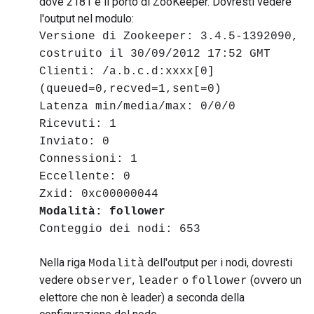
dove 2181 è il porto di ZooKeeper. Dovresti vedere
l'output nel modulo:
Versione di Zookeeper: 3.4.5-1392090,
costruito il 30/09/2012 17:52 GMT
Clienti: /a.b.c.d:xxxx[0]
(queued=0,recved=1,sent=0)
Latenza min/media/max: 0/0/0
Ricevuti: 1
Inviato: 0
Connessioni: 1
Eccellente: 0
Zxid: 0xc00000044
Modalità: follower
Conteggio dei nodi: 653
Nella riga
dell'output per i nodi, dovresti
Modalità
vedere
,
o
(ovvero un
observer
leader
follower
elettore che non è leader) a seconda della