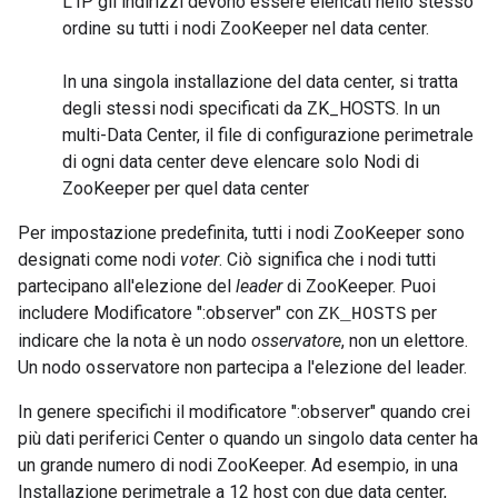
L'IP gli indirizzi devono essere elencati nello stesso
ordine su tutti i nodi ZooKeeper nel data center.
In una singola installazione del data center, si tratta
degli stessi nodi specificati da ZK_HOSTS. In un
multi-Data Center, il file di configurazione perimetrale
di ogni data center deve elencare solo Nodi di
ZooKeeper per quel data center
Per impostazione predefinita, tutti i nodi ZooKeeper sono
designati come nodi
voter
. Ciò significa che i nodi tutti
partecipano all'elezione del
leader
di ZooKeeper. Puoi
includere Modificatore ":observer" con
per
ZK_HOSTS
indicare che la nota è un nodo
osservatore
, non un elettore.
Un nodo osservatore non partecipa a l'elezione del leader.
In genere specifichi il modificatore ":observer" quando crei
più dati periferici Center o quando un singolo data center ha
un grande numero di nodi ZooKeeper. Ad esempio, in una
Installazione perimetrale a 12 host con due data center,