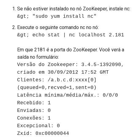
Se não estiver instalado no nó ZooKeeper, instale nc:
&gt; "sudo yum install nc"
Execute o seguinte comando nc no nó:
&gt; echo stat | nc localhost 2.181
Em que 2181 é a porta do ZooKeeper. Você verá a
saída no formulário:
Versão do Zookeeper: 3.4.5-1392090,
criado em 30/09/2012 17:52 GMT
Clientes: /a.b.c.d:xxxx[0]
(queued=0,recved=1,sent=0)
Latência mínima/média/máx.: 0/0/0
Recebido: 1
Enviadas: 0
Conexões: 1
Excepcional: 0
Zxid: 0xc00000044