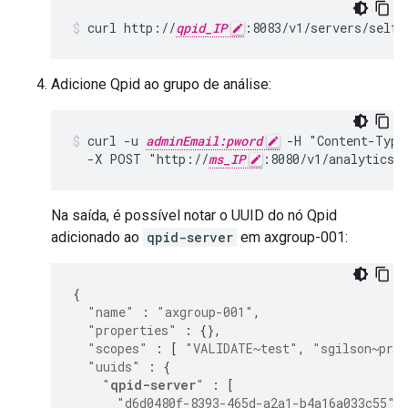
curl http://
qpid_IP
:8083/v1/servers/self
Adicione Qpid ao grupo de análise:
curl -u 
adminEmail:pword
 -H "Content-Type
  -X POST "http://
ms_IP
:8080/v1/analytics/
Na saída, é possível notar o UUID do nó Qpid
adicionado ao
qpid-server
em axgroup-001:
{
"name"
:
"axgroup-001"
,
"properties"
:
{},
"scopes"
:
[
"VALIDATE~test"
,
"sgilson~pro
"uuids"
:
{
"
qpid-server
"
:
[
"d6d0480f-8393-465d-a2a1-b4a16a033c55"
,