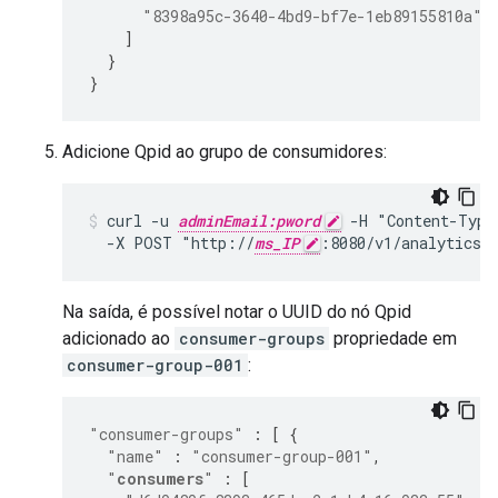
"8398a95c-3640-4bd9-bf7e-1eb89155810a"
]
}
}
Adicione Qpid ao grupo de consumidores:
curl -u 
adminEmail:pword
 -H "Content-Type
  -X POST "http://
ms_IP
:8080/v1/analytics/
Na saída, é possível notar o UUID do nó Qpid
adicionado ao
consumer-groups
propriedade em
consumer-group-001
:
"consumer-groups"
:
[
{
"name"
:
"consumer-group-001"
,
"
consumers
"
:
[