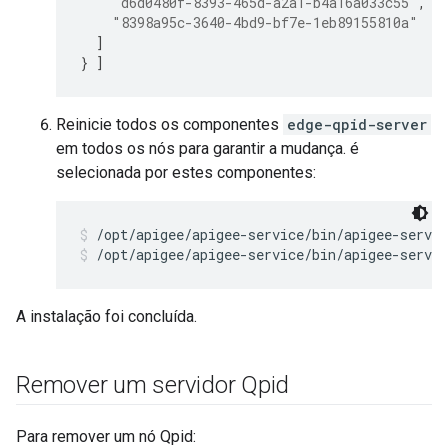
"d6d0480f-8393-465d-a2a1-b4a16a033c55"
,
"8398a95c-3640-4bd9-bf7e-1eb89155810a"
]
}
]
Reinicie todos os componentes
edge-qpid-server
em todos os nós para garantir a mudança. é
selecionada por estes componentes:
/opt/apigee/apigee-service/bin/apigee-servic
/opt/apigee/apigee-service/bin/apigee-servic
A instalação foi concluída.
Remover um servidor Qpid
Para remover um nó Qpid: