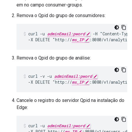
em no campo consumer-groups.
Remova o Qpid do grupo de consumidores:
curl -u 
adminEmail:pword
 -H "Content-Type
  -X DELETE "http://
ms_IP
:8080/v1/analytics
Remova o Qpid do grupo de análise:
curl -v -u 
adminEmail:pword
  -X DELETE "http://
ms_IP
:8080/v1/analytics
Cancele o registro do servidor Qpid na instalação do
Edge:
curl -u 
adminEmail:pword
  -X POST http://
ms_IP
:8080/v1/servers -d 