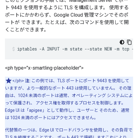
このセクションの手順では、Management Server でポー
ト 9443 を使用するように TLS を構成します。 使用する
ポートにかかわらず、Google Cloud 管理マシンでそのポ
ートが できます。たとえば、次のコマンドを使用して開
くことができます。
iptables -A INPUT -m state --state NEW -m tcp -p
<ph type="x-smartling-placeholder">
</ph>
注:
この例では、TLS ポートにポート 9443 を使用して
いますが、より一般的なポート 443 は使用していません。 その理
由は、1024 未満のポートは通常、オペレーティング システムによ
って保護され、 アクセス権を取得するプロセスを制御します。
Edge UI は「apigee」として動作し、ユーザーと そのため、通常
は 1024 未満のポートにはアクセスできません。
代替策の一つは、Edge UI でロードバランサを使用し、その負荷で
TLS を終端することです。 ポート 443 で接続しますこれにより、