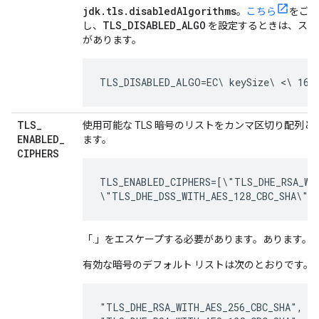
jdk.tls.disabledAlgorithms
。
こちら
をご覧
TLS_DISABLED_ALGO
し、
を設定するときは、スペ
があります。
TLS_DISABLED_ALGO=EC\ keySize\ <\ 160,
TLS
_
使用可能な TLS 暗号のリストをカンマ区切り配列
ENABLED
_
ます。
CIPHERS
TLS_ENABLED_CIPHERS=[\"TLS_DHE_RSA_WIT
\"TLS_DHE_DSS_WITH_AES_128_CBC_SHA\"]
「.」をエスケープする必要があります。あります。
有効な暗号のデフォルト リストは次のとおりです。
"TLS_DHE_RSA_WITH_AES_256_CBC_SHA",
