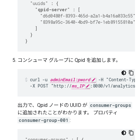
"uuids"
:
{
"
qpid-server
"
:
[
"d6d0480f-8393-465d-a2a1-b4a16a033c55"
,
"8398a95c-3640-4bd9-bf7e-1eb89155810a"
]
}
}
コンシューマ グループに Qpid を追加します。
curl -u 
adminEmail:pword
 -H "Content-Type
  -X POST "http://
ms_IP
:8080/v1/analytics/
出力で、Qpid ノードの UUID が
consumer-groups
に追加されたことがわかります。 プロパティ
consumer-group-001
:
"consumer-groups"
:
[
{