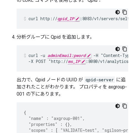
の cURL コマンドを使用します。 Qpid：
curl http://
qpid_IP
:8083/v1/servers/self
分析グループに Qpid を追加します。
curl -u 
adminEmail:pword
 -H "Content-Type
  -X POST "http://
ms_IP
:8080/v1/analytics/
出力で、Qpid ノードの UUID が
qpid-server
に追
加されたことがわかります。 プロパティを axgroup-
001 の下にあります。
{
"name"
:
"axgroup-001"
,
"properties"
:
{},
"scopes"
:
[
"VALIDATE~test"
,
"sgilson~pro