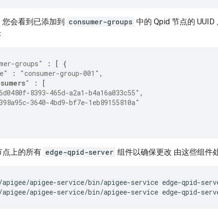
，您会看到已添加到
consumer-groups
中的 Qpid 节点的 UU
：
mer-groups"
:
[
{
e"
:
"consumer-group-001"
,
sumers
"
:
[
6d0480f-8393-465d-a2a1-b4a16a033c55"
,
398a95c-3640-4bd9-bf7e-1eb89155810a"
节点上的所有
edge-qpid-server
组件以确保更改 由这些组件
/apigee/apigee-service/bin/apigee-service edge-qpid-serv
/apigee/apigee-service/bin/apigee-service edge-qpid-serv