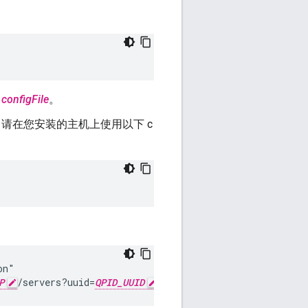
建
configFile
。
D，请在您安装的主机上使用以下 c
n"

P
/servers?uuid=
QPID_UUID
&type=qpid-server"