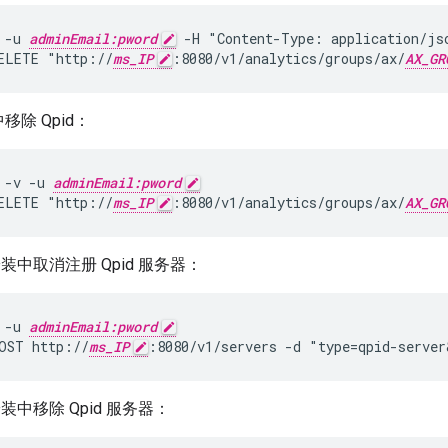
 -u 
adminEmail:pword
 -H "Content-Type: application/jso
ELETE "http://
ms_IP
:8080/v1/analytics/groups/ax/
AX_GR
移除 Qpid：
 -v -u 
adminEmail:pword
ELETE "http://
ms_IP
:8080/v1/analytics/groups/ax/
AX_GR
 安装中取消注册 Qpid 服务器：
 -u 
adminEmail:pword
OST http://
ms_IP
:8080/v1/servers -d "type=qpid-server
 安装中移除 Qpid 服务器：