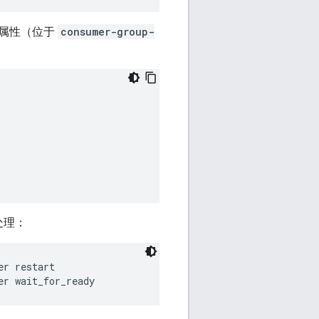
ID 属性（位于
consumer-group-
处理：
er restart
er wait_for_ready