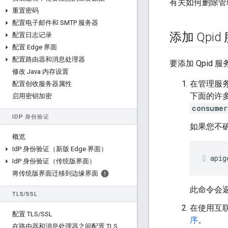
有关如何删除管
重置密码
配置电子邮件和 SMTP 服务器
添加 Qpid
配置日志记录
配置 Edge 界面
配置路由器和消息处理器
要添加 Qpid
修改 Java 内存设置
在管理服
配置创收服务器属性
下面的许
启用密钥加密
consumer
ID
P 身份验证
如果您不
概览
Id
P 身份验证（新版 Edge 界面）
apig
Id
P 身份验证（传统版界面）
将传统版界面迁移到边缘界面
此命令会
TLS
/
SSL
在使用互联
配置 TLS
/
SSL
序
。
在路由器和消息处理器之间配置 TLS