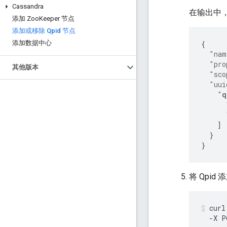
Cassandra
在输出中
添加 Zoo
Keeper 节点
添加或移除 Qpid 节点
添加数据中心
{
"nam
"pro
其他版本
"sco
"uui
"
q
]
}
}
将 Qpi
curl
  -X P