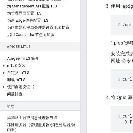
使用
apig
为 Management API 配置 TLS
为管理界面配置 TLS
为新 Edge 体验配置 TLS
/opt
为路由器和消息处理器设置 TLS 协议
启用 Cassandra 节点间加密
“-p qs
APIGEE M
TLS
安装完成后
Apigee m
TLS 简介
网址 命令 
m
TLS 安装
自定义 m
TLS
curl
卸载 m
TLS
使用自定义证书
问题排查
将 Qpid
缩放
curl
添加路由器或消息处理器节点
  -X P
移除服务器（管理服务器
/
消息处理器
/
路
由器）