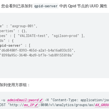
，您会看到已添加到
qpid-server
中的 Qpid 节点的 UUID 属性
e"
:
"axgroup-001"
,
perties"
:
{},
pes"
:
[
"VALIDATE~test"
,
"sgilson~prod"
],
ds"
:
{
pid-server
"
:
[
"d6d0480f-8393-465d-a2a1-b4a16a033c55"
,
"8398a95c-3640-4bd9-bf7e-1eb89155810a"
d 添加到使用方群组：
 -u 
adminEmail:pword
 -H "Content-Type: application/jso
OST "http://
ms_IP
:8080/v1/analytics/groups/ax/
AX_GROU