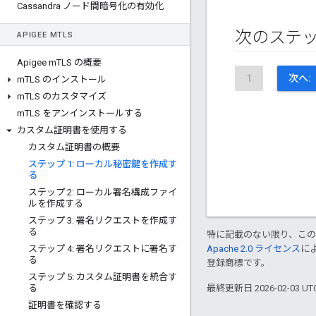
Cassandra ノード間暗号化の有効化
次のステ
APIGEE M
TLS
Apigee m
TLS の概要
1
次へ:
m
TLS のインストール
m
TLS のカスタマイズ
m
TLS をアンインストールする
カスタム証明書を使用する
カスタム証明書の概要
ステップ 1: ローカル秘密鍵を作成す
る
ステップ 2: ローカル署名構成ファイ
ルを作成する
ステップ 3: 署名リクエストを作成す
る
特に記載のない限り、こ
ステップ 4: 署名リクエストに署名す
Apache 2.0 ライセンス
に
る
登録商標です。
ステップ 5: カスタム証明書を統合す
る
最終更新日 2026-02-03 U
証明書を確認する