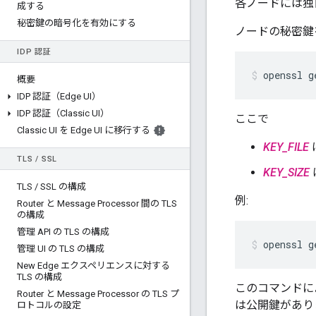
各ノードには独
成する
秘密鍵の暗号化を有効にする
ノードの秘密鍵
IDP 認証
openssl g
概要
IDP 認証（Edge UI）
IDP 認証（Classic UI）
ここで
Classic UI を Edge UI に移行する
KEY_FILE
TLS
/
SSL
KEY_SIZE
TLS
/
SSL の構成
例:
Router と Message Processor 間の TLS
の構成
管理 API の TLS の構成
openssl g
管理 UI の TLS の構成
New Edge エクスペリエンスに対する
TLS の構成
このコマンドに
Router と Message Processor の TLS プ
は公開鍵があり
ロトコルの設定