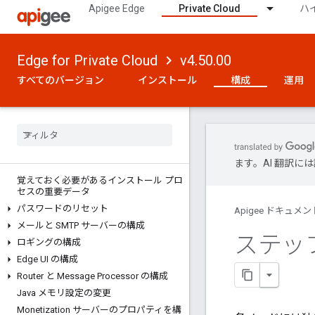
Apigee Edge
Private Cloud
ハ
バージョン 4.50.00
Edge for Private Cloud
v4.50.00
Edge の構成方法
すべてのバージョン
インストール
構成
運用
プラネット、リージョン、ポッド、組
織、環境、仮想ホストについて
apigee-adminapi
.
sh ユーティリティの使
用
インストール後
ます。AI 翻訳
覚えておく必要があるインストール プロ
セスの重要データ
パスワードのリセット
Apigee ドキュメン
メールと SMTP サーバーの構成
ステッ
ロギングの構成
Edge UI の構成
Router と Message Processor の構成
Java メモリ設定の変更
Monetization サーバーのプロパティを構