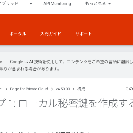
イブリッド
API Monitoring
もっと見る
ポータル
入門ガイド
サポート
Google は AI 技術を使用して、コンテンツをご希望の言語に翻訳
には誤りが含まれる場合があります。
ト
Edge for Private Cloud
v4.50.00
構成
この
プ 1: ローカル秘密鍵を作成す