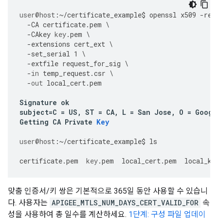
user
@host
:
~/
certificate_example
$
openssl
x509
-
req
-
CA
certificate
.
pem
\
-
CAkey
key
.
pem
\
-
extensions
cert_ext
\
-
set_serial
1
\
-
extfile
request_for_sig
\
-
in
temp_request
.
csr
\
-
out
local_cert
.
pem
Signature
ok
subject
=
C
=
US
,
ST
=
CA
,
L
=
San
Jose
,
O
=
Googl
Getting
CA
Private
Key
user
@host
:
~/
certificate_example
$
ls
certificate
.
pem
key
.
pem
local_cert
.
pem
local_ke
맞춤 인증서/키 쌍은 기본적으로 365일 동안 사용할 수 있습니
다. 사용자는
APIGEE_MTLS_NUM_DAYS_CERT_VALID_FOR
속
성을 사용하여 총 일수를 계산하세요.
1단계: 구성 파일 업데이