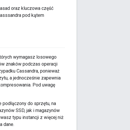
zasad oraz kluczowa część
Casssandra pod kątem
w których wymagasz losowego
gów znaków podczas operacji
zypadku Cassandra, ponieważ
zytu, a jednocześnie zapewnia
 kompresowania. Pod uwagę
ie podłączony do sprzętu, na
gazynów SSD, jak i magazynów
asz typu instancji z więcej niż
a dane.