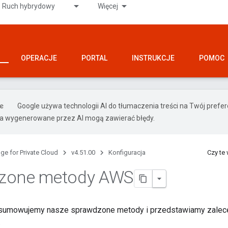
Ruch hybrydowy
Więcej
OPERACJE
PORTAL
INSTRUKCJE
POMOC
Google używa technologii AI do tłumaczenia treści na Twój pref
ia wygenerowane przez AI mogą zawierać błędy.
ge for Private Cloud
v4.51.00
Konfiguracja
Czy te
zone metody AWS
odsumowujemy nasze sprawdzone metody i przedstawiamy zale
.