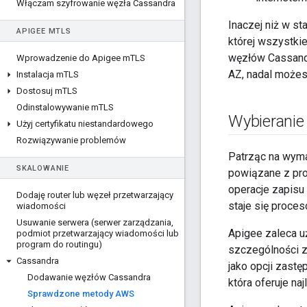
Włączam szyfrowanie węzła Cassandra
Inaczej niż w s
APIGEE M
TLS
której wszystkie
węzłów Cassandr
Wprowadzenie do Apigee m
TLS
AZ, nadal możes
Instalacja m
TLS
Dostosuj m
TLS
Odinstalowywanie m
TLS
Wybieranie 
Użyj certyfikatu niestandardowego
Rozwiązywanie problemów
Patrząc na wyma
SKALOWANIE
powiązane z pro
operacje zapisu 
Dodaję router lub węzeł przetwarzający
staje się proce
wiadomości
Usuwanie serwera (serwer zarządzania
,
Apigee zaleca u
podmiot przetwarzający wiadomości lub
program do routingu)
szczególności za
Cassandra
jako opcji zastę
Dodawanie węzłów Cassandra
która oferuje na
Sprawdzone metody AWS