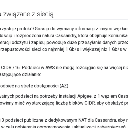
związane z siecią
ystuje protokół Gossip do wymiany informacji z innymi węzłami 
ossip i rozproszona natura Cassandry, która obejmuje komunika
racji odczytu i zapisu, powoduje duże przesyłanie danych prze
o przepustowości sieci co najmniej 1 Gb/s i większej niż 1 Gb/s
 CIDR /16. Podsieci w AWS nie mogą rozciągać się na więcej niż 
stępujące działanie:
odsieć na strefę dostępności (AZ)
watnych podsieci na potrzeby instalacji Apigee, z 1 węzłem Cas
owinny mieć wystarczającą liczbę bloków CIDR, aby obsłużyć po
.
j 3 podsieci publiczne z dedykowanym NAT dla Cassandra, aby 
 w celu pobierania oprogramowania i aktualizacji zabezpieczeń.