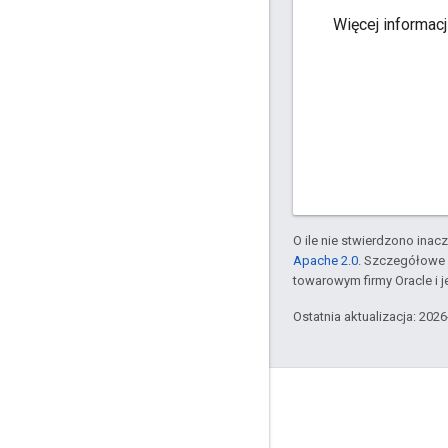
Więcej informacj
O ile nie stwierdzono inacze
Apache 2.0
. Szczegółowe 
towarowym firmy Oracle i 
Ostatnia aktualizacja: 202
Apigee – informacje
We're part of Google