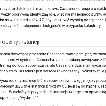
tarszych architekturach master-slave, Cassandra oferuje archite
 węzły odgrywają identyczną rolę, więc nie ma jednego punktu a
a na wiele interfejsów AZ, aby umożliwić wysoką dostępność.
z utrzymać dostępność i dostępność w przypadku katastrofy.
rodziny instancji
gania dotyczące procesora Cassandra, warto pamiętać, że zadani
cesorem w systemie Cassandra, zanim zostaną powiązane z IO.
trafiają do logu zobowiązania, ale Cassandra działa tak wydajni
sor. System Cassandra jest wysoce równoczesny i wykorzystuje ja
życie rodziny instancji, która zapewnia równowagę między proce
lecamy używanie instancji z rodziny C5, jeśli są dostępne w reg
pczej. W niektórych przypadkach instancja 4xlarge jest optymalną
jlepszą cenę/wydajność.