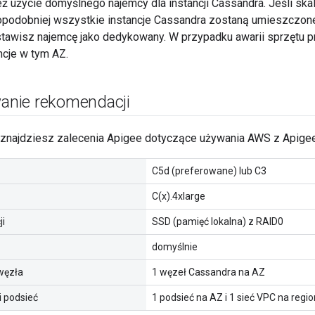
ż użycie domyślnego najemcy dla instancji Cassandra. Jeśli skalu
dopodobniej wszystkie instancje Cassandra zostaną umieszcz
 ustawisz najemcę jako dedykowany. W przypadku awarii sprzętu 
ncje w tym AZ.
nie rekomendacji
j znajdziesz zalecenia Apigee dotyczące używania AWS z Apigee
C5d (preferowane) lub C3
C(x).4xlarge
ji
SSD (pamięć lokalna) z RAID0
domyślnie
węzła
1 węzeł Cassandra na AZ
i podsieć
1 podsieć na AZ i 1 sieć VPC na regio