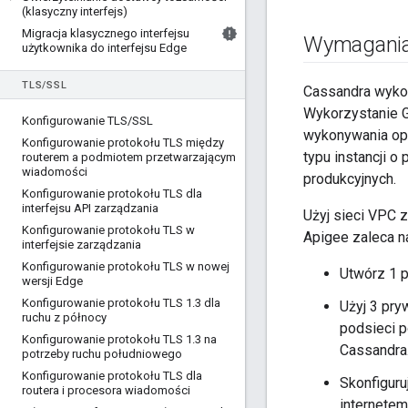
(klasyczny interfejs)
Migracja klasycznego interfejsu
Wymagania 
użytkownika do interfejsu Edge
TLS
/
SSL
Cassandra wykorz
Wykorzystanie G
Konfigurowanie TLS
/
SSL
wykonywania ope
Konfigurowanie protokołu TLS między
typu instancji 
routerem a podmiotem przetwarzającym
wiadomości
produkcyjnych.
Konfigurowanie protokołu TLS dla
interfejsu API zarządzania
Użyj sieci VPC z
Konfigurowanie protokołu TLS w
Apigee zaleca na
interfejsie zarządzania
Konfigurowanie protokołu TLS w nowej
Utwórz 1 p
wersji Edge
Konfigurowanie protokołu TLS 1
.
3 dla
Użyj 3 pry
ruchu z północy
podsieci p
Konfigurowanie protokołu TLS 1
.
3 na
Cassandra
potrzeby ruchu południowego
Konfigurowanie protokołu TLS dla
Skonfiguru
routera i procesora wiadomości
internetem