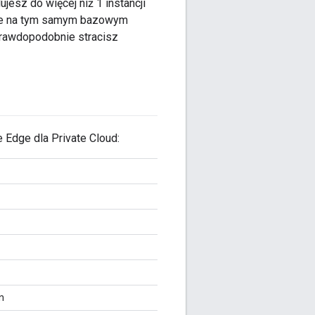
jesz do więcej niż 1 instancji
one na tym samym bazowym
prawdopodobnie stracisz
 Edge dla Private Cloud:
n