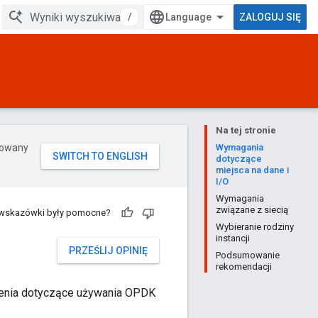
/
ZALOGUJ SIĘ
Na tej stronie
erowany
Wymagania
dotyczące
miejsca na dane i
I/O
Wymagania
związane z siecią
 wskazówki były pomocne?
Wybieranie rodziny
instancji
PRZEŚLIJ OPINIĘ
Podsumowanie
rekomendacji
cenia dotyczące używania OPDK