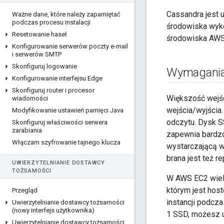
Cassandra jest 
Ważne dane
,
które należy zapamiętać
podczas procesu instalacji
środowiska wyk
Resetowanie haseł
środowiska AWS
Konfigurowanie serwerów poczty e-mail
i serwerów SMTP
Skonfiguruj logowanie
Wymagania 
Konfigurowanie interfejsu Edge
Skonfiguruj router i procesor
Większość wejśc
wiadomości
wejścia/wyjścia
Modyfikowanie ustawień pamięci Java
odczytu. Dysk 
Skonfiguruj właściwości serwera
zarabiania
zapewnia bardzo
Włączam szyfrowanie tajnego klucza
wystarczającą 
brana jest też re
UWIERZYTELNIANIE DOSTAWCY
TOŻSAMOŚCI
W AWS EC2 wiele 
którym jest hos
Przegląd
instancji podcza
Uwierzytelnianie dostawcy tożsamości
(nowy interfejs użytkownika)
1 SSD, możesz u
Uwierzytelnianie dostawcy tożsamości