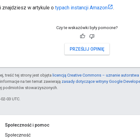
i znajdziesz w artykule o
typach instancji Amazon
.
Czy te wskazówki były pomocne?
PRZEŚLIJ OPINIĘ
j, treść tej strony jest objęta
licencją Creative Commons – uznanie autorstwa 
informacje na ten temat zawierają
zasady dotyczące witryny Google Develop
jej podmiotów stowarzyszonych.
6-02-03 UTC.
Społeczność i pomoc
Społeczność