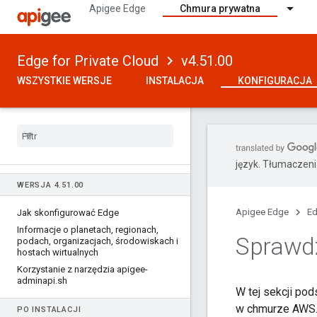
Apigee Edge
Chmura prywatna
Edge for Private Cloud
v4.51.00
WSZYSTKIE WERSJE
INSTALACJA
KONFIGURACJA
język. Tłumaczen
WERSJA 4
.
51
.
00
Apigee Edge
Ed
Jak skonfigurować Edge
Informacje o planetach
,
regionach
,
Sprawd
podach
,
organizacjach
,
środowiskach i
hostach wirtualnych
Korzystanie z narzędzia apigee-
adminapi
.
sh
W tej sekcji p
w chmurze AWS
PO INSTALACJI