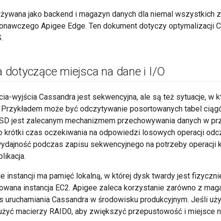
używana jako backend i magazyn danych dla niemal wszystkich 
onawczego Apigee Edge. Ten dokument dotyczy optymalizacji 
.
dotyczące miejsca na dane i I
/
O
ia-wyjścia Cassandra jest sekwencyjna, ale są też sytuacje, 
. Przykładem może być odczytywanie posortowanych tabel cią
SSD jest zalecanym mechanizmem przechowywania danych w pr
 krótki czas oczekiwania na odpowiedzi losowych operacji odc
wydajność podczas zapisu sekwencyjnego na potrzeby operacji
plikacja.
instancji ma pamięć lokalną, w której dysk twardy jest fizyczn
towana instancja EC2. Apigee zaleca korzystanie zarówno z ma
s uruchamiania Cassandra w środowisku produkcyjnym. Jeśli używ
żyć macierzy RAID0, aby zwiększyć przepustowość i miejsce n