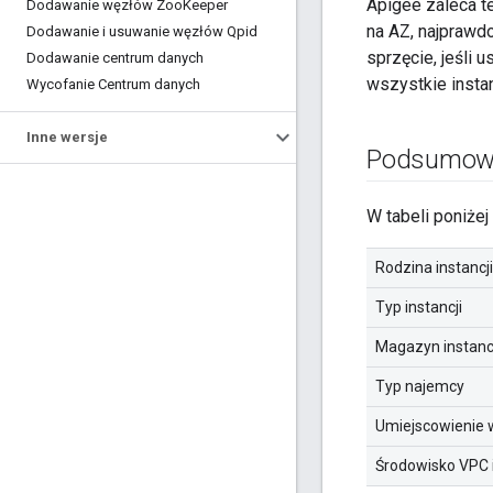
Apigee zaleca te
Dodawanie węzłów Zoo
Keeper
na AZ, najpraw
Dodawanie i usuwanie węzłów Qpid
sprzęcie, jeśli
Dodawanie centrum danych
wszystkie insta
Wycofanie Centrum danych
Inne wersje
Podsumowa
W tabeli poniże
Rodzina instancji
Typ instancji
Magazyn instanc
Typ najemcy
Umiejscowienie 
Środowisko VPC 