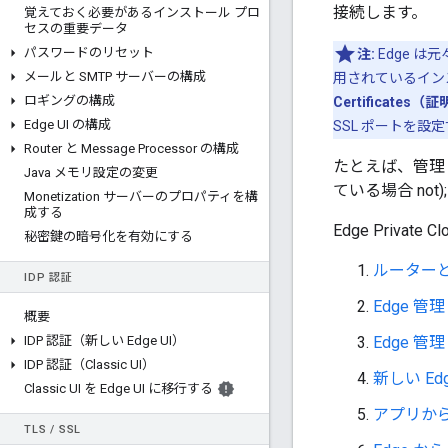
接続します。
覚えておく必要があるインストール プロ
セスの重要データ
パスワードのリセット
注:
Edge は
メールと SMTP サーバーの構成
用されているインス
ロギングの構成
Certificates（
Edge UI の構成
SSL ポートを設
Router と Message Processor の構成
たとえば、管理 
Java メモリ設定の変更
ている場合 not
Monetization サーバーのプロパティを構
成する
Edge Priv
秘密鍵の暗号化を有効にする
ルーター
IDP 認証
Edge 管
概要
IDP 認証（新しい Edge UI）
Edge 管
IDP 認証（Classic UI）
新しい Ed
Classic UI を Edge UI に移行する
アプリから
TLS
/
SSL