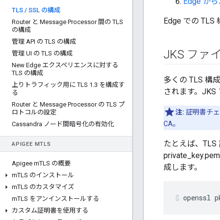
Edge 
TLS
/
SSL の構成
Edge での T
Router と Message Processor 間の TLS
の構成
管理 API の TLS の構成
JKS フ
管理 UI の TLS の構成
New Edge エクスペリエンスに対する
TLS の構成
多くの TLS 
上りトラフィック用に TLS 1
.
3 を構成す
されます。JKS
る
Router と Message Processor の TLS プ
注:
証明書チェ
ロトコルの設定
CA。
Cassandra ノード間暗号化の有効化
たとえば、TLS
APIGEE M
TLS
private_k
Apigee m
TLS の概要
成します。
m
TLS のインストール
m
TLS のカスタマイズ
openssl p
m
TLS をアンインストールする
カスタム証明書を使用する