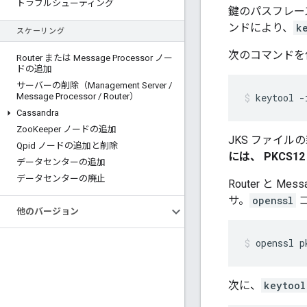
トラブルシューティング
鍵のパスフレー
ンドにより、
k
スケーリング
次のコマンドを使用
Router または Message Processor ノー
ドの追加
サーバーの削除（Management Server
/
Message Processor
/
Router）
keytool -
Cassandra
Zoo
Keeper ノードの追加
JKS ファイルの
Qpid ノードの追加と削除
には、 PKCS1
データセンターの追加
データセンターの廃止
Router と
サ。
openssl
他のバージョン
openssl p
次に、
keytool