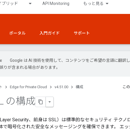
イブリッド
API Monitoring
もっと見る
ポータル
入門ガイド
サポート
Google は AI 技術を使用して、コンテンツをご希望の言語に翻訳
には誤りが含まれる場合があります。
ト
Edge for Private Cloud
v4.51.00
構成
この
SL の構成
ort Layer Security、前身は SSL）は標準的なセキュリティ テク
境全体で暗号化された安全なメッセージングを確保できます。 エ