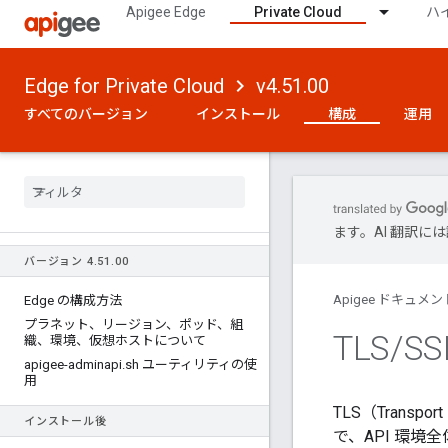
Apigee Edge
Private Cloud
ハ
Edge for Private Cloud
v4.51.00
すべてのバージョン
インストール
構成
運用
ます。AI 翻訳
バージョン 4
.
51
.
00
Apigee ドキュメン
Edge の構成方法
プラネット、リージョン、ポッド、組
TLS
/
S
織、環境、仮想ホストについて
apigee-adminapi
.
sh ユーティリティの使
用
TLS（Transp
インストール後
で、API 環