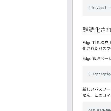
keytool -
難読化さ
Edge TL
化されたパスワ
Edge 管理
/opt/apig
新しいパスワー
せん。このコマ
OBF:58fh40h