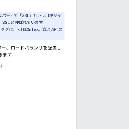
ge プロパティで「SSL」という用語が使
、
SSL と呼ばれています。
L タグは、
<SSLInfo>
。管理 API の
ルーター、ロードバランサを配置し
できます
ます。