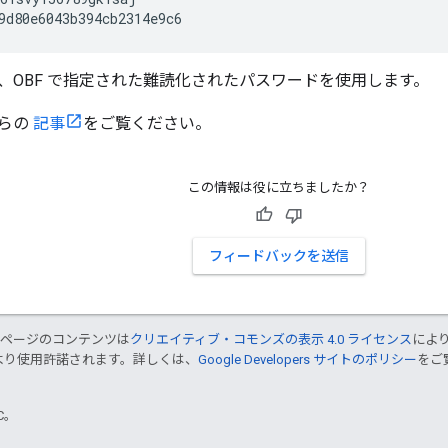
9d80e6043b394cb2314e9c6
に、OBF で指定された難読化されたパスワードを使用します。
らの
記事
をご覧ください。
この情報は役に立ちましたか？
フィードバックを送信
のページのコンテンツは
クリエイティブ・コモンズの表示 4.0 ライセンス
によ
より使用許諾されます。詳しくは、
Google Developers サイトのポリシー
をご覧
TC。