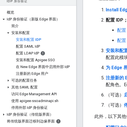
ID
P 身份验证
Install Ed
概览
Id
P 身份验证（新版 Edge 界面）
配置 ID
简介
配置 
安装和配置
安装和配置 IDP
配置 
配置 SAML Id
P
安装和配置 
配置 LDAP Id
P
配置此模块
安装和配置 Apigee SSO
在 New Edge 界面中启用外部 Id
P
为 Edge
注册新的 Edge 用户
注册新的 E
可选的配置任务
配角色。E
其他 SAML 配置
访问 Edge Management API
（可选）
使用 apigee-ssoadminapi
.
sh
（可选）
停用外部 Id
P 身份验证
Id
P 身份验证（传统版界面）
此外，以下其他
将传统版界面迁移到边缘界面