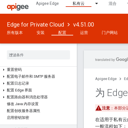
Apigee Edge
私有云
混合
版本 4.51.00
如何配置 Edge
Edge for Private Cloud
v4.51.00
关于行星、区域、Pod、组织、环境和虚
所有版本
安装
配置
运营
门户网站
拟主机
使用 apigee-adminapi
.
sh 实用程序
安装后
安装过程中需要注意的重要数据
重置密码
配置电子邮件和 SMTP 服务器
Apigee Edge
Ed
配置日志记录
为 Ed
配置 Edge 界面
配置路由器和消息处理器
修改 Java 内存设置
注意
：本部分适
配置创收服务器属性
启用密钥加密
在适用于私有云的 
一般流程如下：