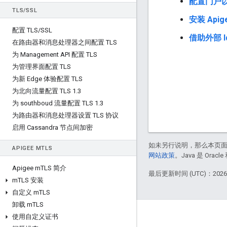
配置门户以
TLS
/
SSL
安装 Api
配置 TLS
/
SSL
借助外部 
在路由器和消息处理器之间配置 TLS
为 Management API 配置 TLS
为管理界面配置 TLS
为新 Edge 体验配置 TLS
为北向流量配置 TLS 1
.
3
为 southboud 流量配置 TLS 1
.
3
为路由器和消息处理器设置 TLS 协议
启用 Cassandra 节点间加密
如未另行说明，那么本页
APIGEE M
TLS
网站政策
。Java 是 Or
Apigee m
TLS 简介
最后更新时间 (UTC)：2026-
m
TLS 安装
自定义 m
TLS
卸载 m
TLS
Apigee 简介
使用自定义证书