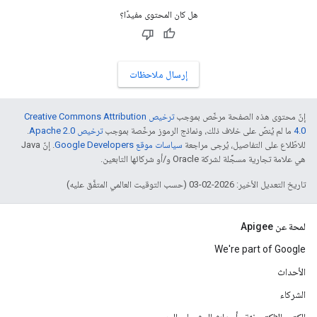
هل كان المحتوى مفيدًا؟
إرسال ملاحظات
إنّ محتوى هذه الصفحة مرخّص بموجب
ترخيص Creative Commons Attribution
4.0‏
ما لم يُنصّ على خلاف ذلك، ونماذج الرموز مرخّصة بموجب
ترخيص Apache 2.0‏
.
للاطّلاع على التفاصيل، يُرجى مراجعة
سياسات موقع Google Developers‏
. إنّ Java
هي علامة تجارية مسجَّلة لشركة Oracle و/أو شركائها التابعين.
تاريخ التعديل الأخير: 2026-02-03 (حسب التوقيت العالمي المتفَّق عليه)
لمحة عن Apigee
We're part of Google
الأحداث
الشركاء