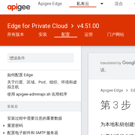
Apigee Edge
私有云
混合
Edge for Private Cloud
v4.51.00
所有版本
安装
配置
运营
门户网站
版本 4
.
51
.
00
误。
如何配置 Edge
关于行星、区域、Pod、组织、环境和虚
拟主机
Apigee Edge
Ed
使用 apigee-adminapi
.
sh 实用程序
第 3 
安装后
安装过程中需要注意的重要数据
为本地私钥创建
重置密码
配置电子邮件和 SMTP 服务器