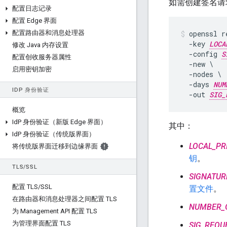
如需创建签名请
配置日志记录
配置 Edge 界面
配置路由器和消息处理器
openssl re
  -key 
LOCA
修改 Java 内存设置
  -config 
S
配置创收服务器属性
  -new \

启用密钥加密
  -nodes \

  -days 
NUM
ID
P 身份验证
  -out 
SIG_
概览
Id
P 身份验证（新版 Edge 界面）
其中：
Id
P 身份验证（传统版界面）
LOCAL_PR
将传统版界面迁移到边缘界面
钥
。
TLS
/
SSL
SIGNATUR
配置 TLS
/
SSL
置文件
。
在路由器和消息处理器之间配置 TLS
NUMBER_
为 Management API 配置 TLS
为管理界面配置 TLS
SIG_REQU