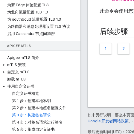
为新 Edge 体验配置 TLS
此命令会使用您
为北向流量配置 TLS 1
.
3
为 southboud 流量配置 TLS 1
.
3
为路由器和消息处理器设置 TLS 协议
后续步骤
启用 Cassandra 节点间加密
APIGEE M
TLS
1
2
Apigee m
TLS 简介
m
TLS 安装
自定义 m
TLS
卸载 m
TLS
使用自定义证书
自定义证书概览
第 1 步：创建本地私钥
第 2 步：创建本地签名配置文件
第 3 步：构建签名请求
如未另行说明，那么本页
Google 开发者网站政策
。
第 4 步：对签名请求进行签名
第 5 步：集成自定义证书
最后更新时间 (UTC)：2026-