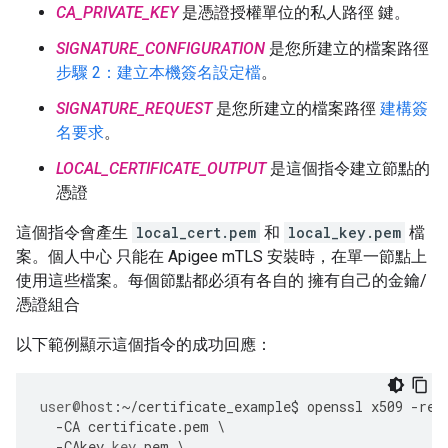
CA_PRIVATE_KEY
是憑證授權單位的私人路徑 鍵。
SIGNATURE_CONFIGURATION
是您所建立的檔案路徑
步驟 2：建立本機簽名設定檔
。
SIGNATURE_REQUEST
是您所建立的檔案路徑
建構簽
名要求
。
LOCAL_CERTIFICATE_OUTPUT
是這個指令建立節點的
憑證
這個指令會產生
local_cert.pem
和
local_key.pem
檔
案。個人中心 只能在 Apigee mTLS 安裝時，在單一節點上
使用這些檔案。每個節點都必須有各自的 擁有自己的金鑰/
憑證組合
以下範例顯示這個指令的成功回應：
user
@host
:
~/
certificate_example
$
openssl
x509
-
req
-
CA
certificate
.
pem
\
-
CAkey
key
.
pem
\