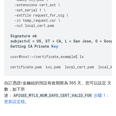
-
extensions
cert_ext
\
-
set_serial
1
\
-
extfile
request_for_sig
\
-
in
temp_request
.
csr
\
-
out
local_cert
.
pem
Signature
ok
subject
=
C
=
US
,
ST
=
CA
,
L
=
San
Jose
,
O
=
Googl
Getting
CA
Private
Key
user
@host
:
~/
certificate_example
$
ls
certificate
.
pem
key
.
pem
local_cert
.
pem
local_ke
自訂憑證/金鑰組的預設有效期限為 365 天。您可以設定 天
數，如下所
述：
APIGEE_MTLS_NUM_DAYS_CERT_VALID_FOR
步驟 1：
更新設定檔
。