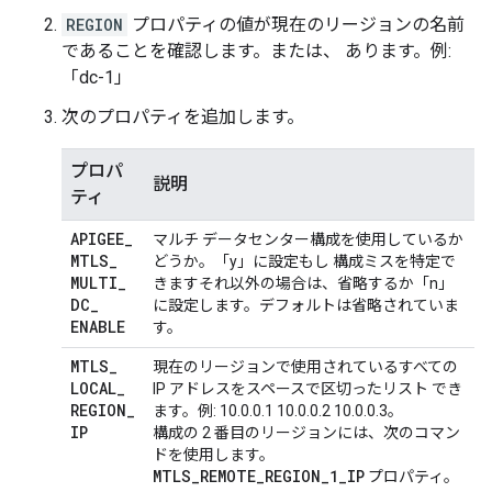
REGION
プロパティの値が現在のリージョンの名前
であることを確認します。または、 あります。例:
「dc-1」
次のプロパティを追加します。
プロパ
説明
ティ
APIGEE
_
マルチ データセンター構成を使用しているか
MTLS
_
どうか。「y」に設定もし 構成ミスを特定で
MULTI
_
きますそれ以外の場合は、省略するか「n」
DC
_
に設定します。デフォルトは省略されていま
ENABLE
す。
MTLS
_
現在のリージョンで使用されているすべての
LOCAL
_
IP アドレスをスペースで区切ったリスト でき
REGION
_
ます。例: 10.0.0.1 10.0.0.2 10.0.0.3。
IP
構成の 2 番目のリージョンには、次のコマン
ドを使用します。
MTLS_REMOTE_REGION_1_IP
プロパティ。