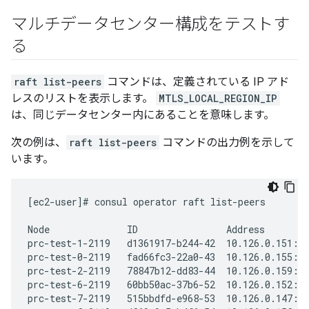
マルチデータセンター構成をテストす
る
raft list-peers
コマンドは、定義されている IP アド
レスのリストを表示します。
MTLS_LOCAL_REGION_IP
は、同じデータセンター内にあることを意味します。
次の例は、
raft list-peers
コマンドの出力例を示して
います。
[ec2-user]# consul operator raft list-peers

Node              ID                Address        
prc-test-1-2119   d1361917-b244-42  10.126.0.151:83
prc-test-0-2119   fad66fc3-22a0-43  10.126.0.155:83
prc-test-2-2119   78847b12-dd83-44  10.126.0.159:83
prc-test-6-2119   60bb50ac-37b6-52  10.126.0.152:83
prc-test-7-2119   515bbdfd-e968-53  10.126.0.147:83