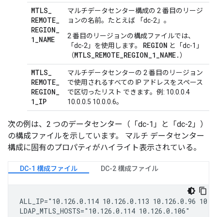
MTLS
_
マルチデータセンター構成の 2 番目のリージ
REMOTE
_
ョンの名前。
たとえば 「dc-2」。
REGION
_
2 番目のリージョンの構成ファイルでは、
1
_
NAME
REGION
「dc-2」を使用します。
と「dc-1」
MTLS_REMOTE_REGION_1_NAME.
（
）
MTLS
_
マルチデータセンターの 2 番目のリージョン
REMOTE
_
で使用されるすべての IP アドレスをスペース
REGION
_
で区切ったリスト できます。例: 10.0.0.4
1
_
IP
10.0.0.5 10.0.0.6。
次の例は、2 つのデータセンター（「dc-1」と「dc-2」）
の構成ファイルを示しています。 マルチ データセンター
構成に固有のプロパティがハイライト表示されている。
DC-1 構成ファイル
DC-2 構成ファイル
ALL_IP="10.126.0.114 10.126.0.113 10.126.0.96 10.12
LDAP_MTLS_HOSTS="10.126.0.114 10.126.0.106"
