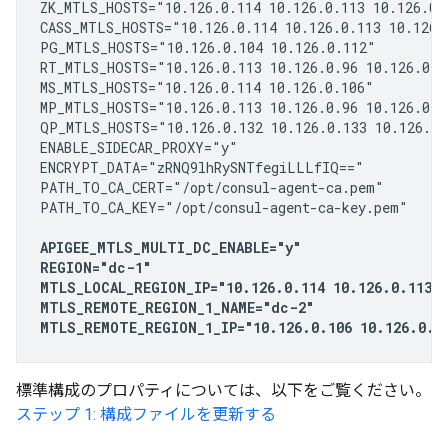
ZK_MTLS_HOSTS="10.126.0.114 10.126.0.113 10.126.0.9
CASS_MTLS_HOSTS="10.126.0.114 10.126.0.113 10.126.0
PG_MTLS_HOSTS="10.126.0.104 10.126.0.112"

RT_MTLS_HOSTS="10.126.0.113 10.126.0.96 10.126.0.10
MS_MTLS_HOSTS="10.126.0.114 10.126.0.106"

MP_MTLS_HOSTS="10.126.0.113 10.126.0.96 10.126.0.10
QP_MTLS_HOSTS="10.126.0.132 10.126.0.133 10.126.0.1
ENABLE_SIDECAR_PROXY="y"

ENCRYPT_DATA="zRNQ9lhRySNTfegiLLLfIQ=="

PATH_TO_CA_CERT="/opt/consul-agent-ca.pem"

PATH_TO_CA_KEY="/opt/consul-agent-ca-key.pem"

APIGEE_MTLS_MULTI_DC_ENABLE="y"

REGION="dc-1"

MTLS_LOCAL_REGION_IP="10.126.0.114 10.126.0.113 1
MTLS_REMOTE_REGION_1_NAME="dc-2"

MTLS_REMOTE_REGION_1_IP="10.126.0.106 10.126.0.10
標準構成のプロパティについては、以下をご覧ください。
ステップ 1: 構成ファイルを更新する