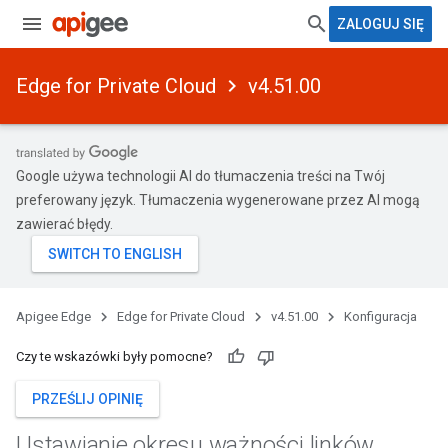
ZALOGUJ SIĘ
Edge for Private Cloud
v4.51.00
Google używa technologii AI do tłumaczenia treści na Twój
preferowany język. Tłumaczenia wygenerowane przez AI mogą
zawierać błędy.
Apigee Edge
Edge for Private Cloud
v4.51.00
Konfiguracja
Czy te wskazówki były pomocne?
PRZEŚLIJ OPINIĘ
Ustawianie okresu ważności linków