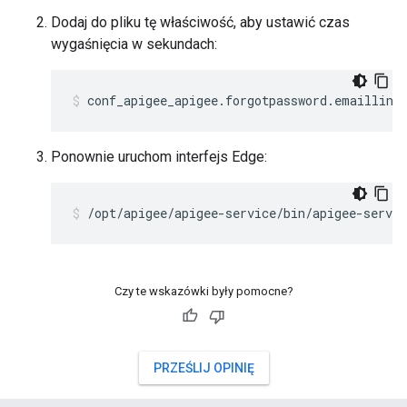
Dodaj do pliku tę właściwość, aby ustawić czas
wygaśnięcia w sekundach:
conf_apigee_apigee.forgotpassword.emaillink
Ponownie uruchom interfejs Edge:
/opt/apigee/apigee-service/bin/apigee-servic
Czy te wskazówki były pomocne?
PRZEŚLIJ OPINIĘ