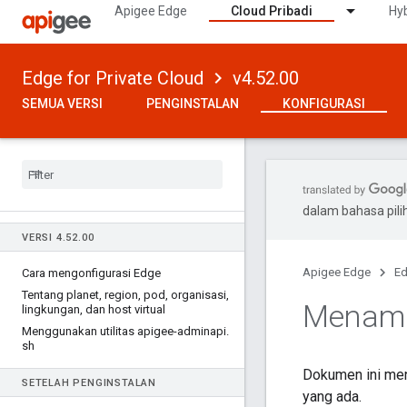
Apigee Edge
Cloud Pribadi
Hyb
Edge for Private Cloud
v4.52.00
SEMUA VERSI
PENGINSTALAN
KONFIGURASI
dalam bahasa pil
VERSI 4
.
52
.
00
Apigee Edge
Ed
Cara mengonfigurasi Edge
Tentang planet
,
region
,
pod
,
organisasi
,
Menamb
lingkungan
,
dan host virtual
Menggunakan utilitas apigee-adminapi
.
sh
Dokumen ini men
SETELAH PENGINSTALAN
yang ada.