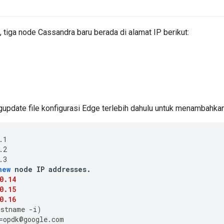
, tiga node Cassandra baru berada di alamat IP berikut:
update file konfigurasi Edge terlebih dahulu untuk menambahkan
.1
.2
.3
new
node
IP
addresses
.
0.14
0.15
0.16
ostname
-
i
)
=
opdk
@
google
.
com