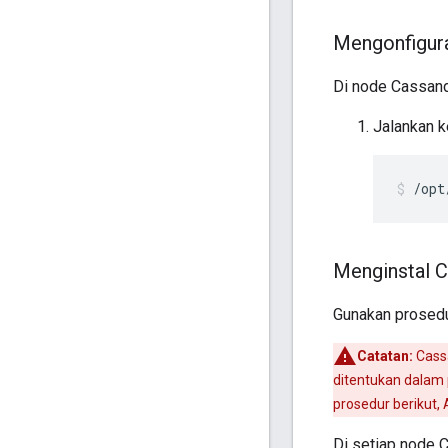
Mengonfigura
Di node Cassand
Jalankan ke
/opt
Menginstal C
Gunakan prosedu
Catatan:
Cass
ditentukan dalam 
prosedur berikut
Di setiap node 