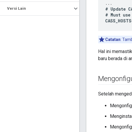
...
Versi Lain
#
Update
C
#
Must
use
CASS_HOSTS
Catatan
: Tam
Hal ini memasti
baru berada di a
Mengonfigu
Setelah mengedit
Mengonfig
Menginstal
Mengonfig