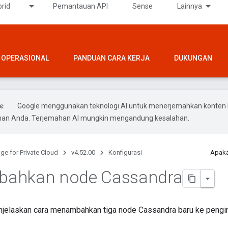
rid
Pemantauan API
Sense
Lainnya
OPERASIONAL
PANDUAN CARA KERJA
DUKUNGAN
Google menggunakan teknologi AI untuk menerjemahkan konten 
ihan Anda. Terjemahan AI mungkin mengandung kesalahan.
ge for Private Cloud
v4.52.00
Konfigurasi
Apaka
ahkan node Cassandra
jelaskan cara menambahkan tiga node Cassandra baru ke pengin