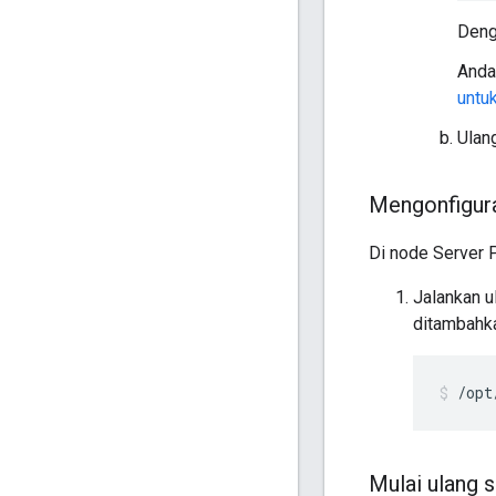
Den
Anda
untu
Ulan
Mengonfigura
Di node Server 
Jalankan u
ditambahk
/opt
Mulai ulang