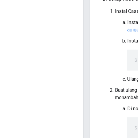
Instal Cas
Inst
apig
Inst
Ulang
Buat ulang
menambahk
Di no