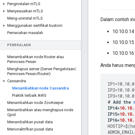
Penginstalan m
TLS
Menyesuaikan m
TLS
Meng-uninstal m
TLS
Dalam contoh ini
Menggunakan sertifikat kustom
10.10.0.14
Pemecahan masalah
10.10.0.15
PENSKALAAN
10.10.0.16
Menambahkan node Router atau
Pemroses Pesan
Anda harus meng
Menghapus server (Server Pengelolaan
/
Pemroses Pesan
/
Router)
Cassandra
IP1
=
10.10.0
Menambahkan node Cassandra
IP2
=
10.10.0
Praktik terbaik AWS
IP3
=
10.10.0
#
Add
the
Menambahkan node Zoo
Keeper
IP14
=
10.10.
Menambahkan atau menghapus node
IP15
=
10.10.
Qpid
IP16
=
10.10.
Menambahkan pusat data
HOSTIP
=
$
(
h
Menonaktifkan pusat data
ADMIN_EMAIL