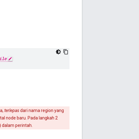
ile
ya,
terlepas
dari nama region yang
al node baru. Pada langkah 2
l.) dalam perintah.