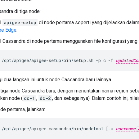
sandra di tiga node:
al
apigee-setup
di node pertama seperti yang dijelaskan dala
ee Edge
.
al Cassandra di node pertama menggunakan file konfigurasi yang 
/opt/apigee/apigee-setup/bin/setup.sh -p c -f 
updatedCo
i dua langkah ini untuk node Cassandra baru lainnya.
 tiga node Cassandra baru, dengan menentukan nama region seb
an node (
dc-1
,
dc-2
, dan sebagainya). Dalam contoh ini, nila
de pertama, jalankan:
/opt/apigee/apigee-cassandra/bin/nodetool [-u 
username