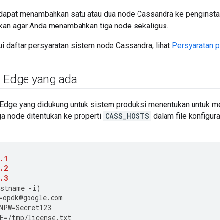
apat menambahkan satu atau dua node Cassandra ke penginstal
an agar Anda menambahkan tiga node sekaligus.
i daftar persyaratan sistem node Cassandra, lihat
Persyaratan p
i Edge yang ada
Edge yang didukung untuk sistem produksi menentukan untuk m
ga node ditentukan ke properti
CASS_HOSTS
dalam file konfigura
.1
.2
.3
ostname
-
i
)
=
opdk
@
google
.
com
NPW
=
Secret123
E
=
/tmp/license.txt