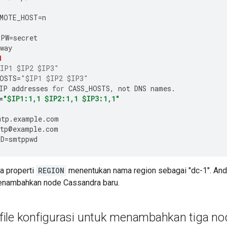
EMOTE_HOST
=
n
1
PPW
=
secret
way
1
IP1 $IP2 $IP3"
OSTS
=
"$IP1 $IP2 $IP3"
IP
addresses
for
CASS_HOSTS
,
not
DNS
names
.
=
"$IP1:1,1 $IP2:1,1 $IP3:1,1"
mtp
.
example
.
com
tp
@
example
.
com
RD
=
smtppwd
a properti
REGION
menentukan nama region sebagai "dc-1". An
enambahkan node Cassandra baru.
ile konfigurasi untuk menambahkan tiga n