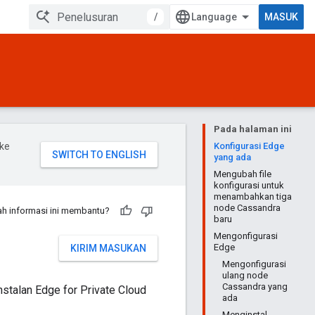
/
MASUK
Pada halaman ini
ke
Konfigurasi Edge
yang ada
Mengubah file
konfigurasi untuk
menambahkan tiga
node Cassandra
h informasi ini membantu?
baru
Mengonfigurasi
Edge
KIRIM MASUKAN
Mengonfigurasi
ulang node
Cassandra yang
stalan Edge for Private Cloud
ada
Menginstal