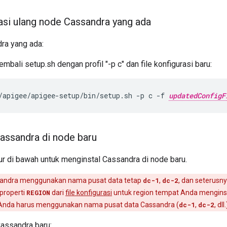
si ulang node Cassandra yang ada
ra yang ada:
mbali setup.sh dengan profil "-p c" dan file konfigurasi baru:
/apigee/apigee-setup/bin/setup.sh -p c -f 
updatedConfigF
assandra di node baru
r di bawah untuk menginstal Cassandra di node baru.
andra menggunakan nama pusat data tetap
dc-1
,
dc-2
, dan seterusn
properti
REGION
dari
file konfigurasi
untuk region tempat Anda menginst
, Anda harus menggunakan nama pusat data Cassandra (
dc-1
,
dc-2
, dl
Cassandra baru: