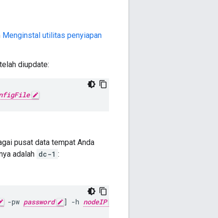
m
Menginstal utilitas penyiapan
telah diupdate:
nfigFile
agai pusat data tempat Anda
inya adalah
dc-1
:
 -pw 
password
] -h 
nodeIP
 rebuild 
dc-1