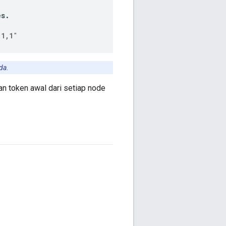
es
.
:1,1
"
ada
.
n token awal dari setiap node