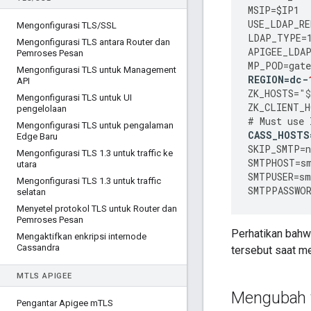
MSIP
=
$IP1
USE_LDAP_R
Mengonfigurasi TLS
/
SSL
LDAP_TYPE
=
Mengonfigurasi TLS antara Router dan
APIGEE_LDA
Pemroses Pesan
MP_POD
=
gate
Mengonfigurasi TLS untuk Management
REGION
=
dc
-
API
ZK_HOSTS
=
"$
Mengonfigurasi TLS untuk UI
ZK_CLIENT_H
pengelolaan
#
Must
use
Mengonfigurasi TLS untuk pengalaman
CASS_HOSTS
Edge Baru
SKIP_SMTP
=
n
Mengonfigurasi TLS 1
.
3 untuk traffic ke
SMTPHOST
=
s
utara
SMTPUSER
=
sm
Mengonfigurasi TLS 1
.
3 untuk traffic
SMTPPASSWO
selatan
Menyetel protokol TLS untuk Router dan
Pemroses Pesan
Perhatikan bahw
Mengaktifkan enkripsi internode
Cassandra
tersebut saat m
M
TLS APIGEE
Mengubah f
Pengantar Apigee m
TLS