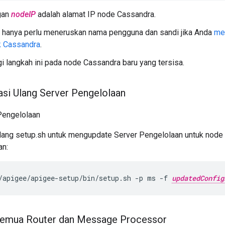
gan
nodeIP
adalah alamat IP node Cassandra.
 hanya perlu meneruskan nama pengguna dan sandi jika Anda
me
k Cassandra
.
gi langkah ini pada node Cassandra baru yang tersisa.
si Ulang Server Pengelolaan
Pengelolaan
lang setup.sh untuk mengupdate Server Pengelolaan untuk node
an:
/apigee/apigee-setup/bin/setup.sh -p ms -f 
updatedConfig
 semua Router dan Message Processor