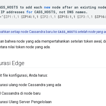
ASS_HOSTS
to
add
each
new
node
after
an
existing
nod
IP
addresses
for
CASS_HOSTS
,
not
DNS
names
.
=
"$IP1:1,1 $
IP14:1,1
 $IP2:1,1 
$IP15:1,1
 $IP3:1,1 
$IP16
bahkan setiap node Cassandra baru ke
CASS_HOSTS
setelah node yang 
kan bahwa node yang ada mempertahankan setelan token awal, da
ntara nilai token node yang ada.
rasi Edge
 file konfigurasi, Anda harus:
urasi ulang node Cassandra yang ada
 Cassandra di node baru
urasi Ulang Server Pengelolaan