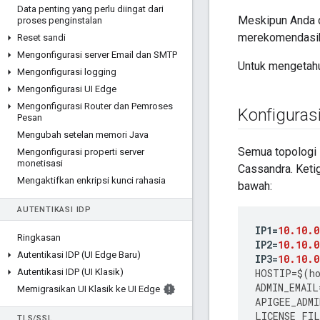
Data penting yang perlu diingat dari
Meskipun Anda d
proses penginstalan
merekomendasik
Reset sandi
Mengonfigurasi server Email dan SMTP
Untuk mengetahu
Mengonfigurasi logging
Mengonfigurasi UI Edge
Mengonfigurasi Router dan Pemroses
Konfiguras
Pesan
Mengubah setelan memori Java
Semua topologi 
Mengonfigurasi properti server
monetisasi
Cassandra. Keti
Mengaktifkan enkripsi kunci rahasia
bawah:
AUTENTIKASI IDP
IP1
=
10.10.0
Ringkasan
IP2
=
10.10.0
Autentikasi IDP (UI Edge Baru)
IP3
=
10.10.0
Autentikasi IDP (UI Klasik)
HOSTIP
=
$
(
h
ADMIN_EMAIL
Memigrasikan UI Klasik ke UI Edge
APIGEE_ADMI
LICENSE_FIL
TLS
/
SSL