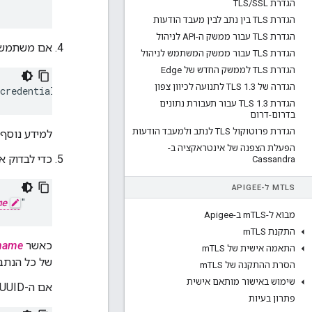
הגדרת TLS
SSL
/
הגדרת TLS בין נתב לבין מעבד הודעות
הגדרת TLS עבור ממשק ה-API לניהול
אם משתמשים באימות של Cassandra, צ
הגדרת TLS עבור ממשק המשתמש לניהול
הגדרת TLS לממשק החדש של Edge
הגדרה של TLS 1
3 לתנועה לכיוון צפון
.
credentials -u 
username
 -p 
password
הגדרת TLS 1
.
3 עבור תעבורת נתונים
בדרום-דרום
הגדרת פרוטוקול TLS לנתב ולמעבד הודעות
למידע נוסף,
הפעלת הצפנה של אינטראקציה ב-
כדי לבדוק 
Cassandra
TLS ל-APIGEE
M
me
"
מבוא ל-m
TLS ב-Apigee
התקנת m
TLS
כאשר
name
התאמה אישית של m
TLS
של כל הנתבי
הסרת ההתקנה של m
TLS
שימוש באישור מותאם אישית
אם ה-UUID של הנתב לא מופיע בפלט, מריצים את פקודת ה-cURL הבאה כדי להוסיף זה:
פתרון בעיות