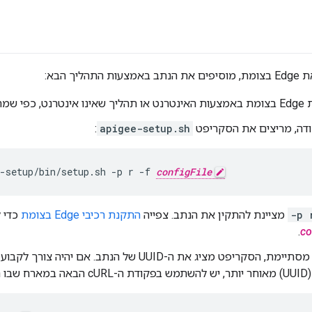
ליך הבא:
התקנת Edge.
דה, מריצים את הסקריפט
apigee-setup.sh
:
-setup/bin/setup.sh -p r -f 
configFile
-p 
מציינת להתקין את הנתב. צפייה
התקנת רכיבי Edge בצומת
כדי ל
.
co
כשההתקנה מסתיימת, הסקריפט מציג את ה-UUID של הנתב. אם י
 הנתב: