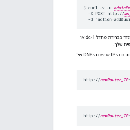
curl -v -u 
adminEm
  -X POST http://
ms
  -d "action=add&uu
בשם האזור שמוגדר כברירת מחדל dc-1 או
כדי לבדוק את הנתב, עליך להיות מסוגל לשלוח בקשות לממשקי ה-API שלך דרך כתובת ה-IP או שם ה-DNS של
http://
newRouter_IP
http://
newRouter_IP