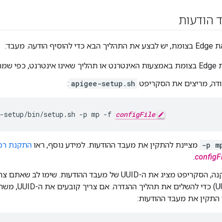
 הודעות
דעה. מעבד:
התקנת Edge.
דה, מריצים את הסקריפט
apigee-setup.sh
:
e-setup/bin/setup.sh -p mp -f 
configFile
-p m
מציינת להתקין את מעבד ההודעות. למידע נוסף, ראו
התקנת רכיבי Edge
.
configF
בסיום ההתקנה, הסקריפט מציג את ה-UUID של מעבד ההודעות. ש
התקין את מעבד ההודעות: