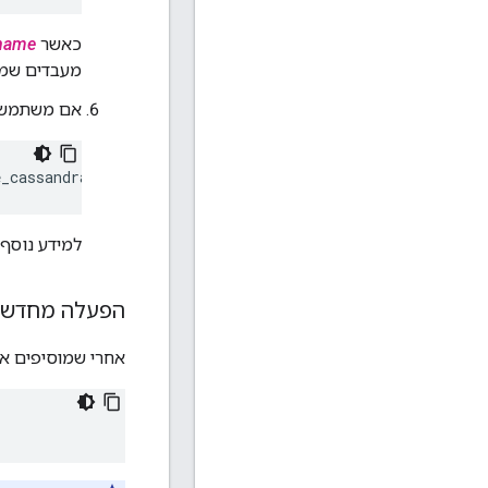
כאשר
name
מעבדים שמשו
אם משתמשים באימות של Cassandra, צרי
e_cassandra_credentials -u 
username
 -p 
password
למידע נוסף,
הפעלה מחדש 
אחרי שמוסיפים א