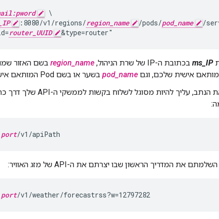
ail:pword
 \

_IP
:8080/v1/regions/
region_name
/pods/
pod_name
/ser
id=
router_UUID
&type=router"
ת
ms_IP
בכתובת ה-IP של שרת הניהול,
region_name
מותאם אישית שלכם, וגם
pod_name
בשער או בשם Pod המותאם אישית שלך.
ה:
:
port
/v1/apiPath
מתם את המדריך הראשון שבו יצרתם את ה-API של מזג האוויר:
:
port
/v1/weather/forecastrss?w=12797282