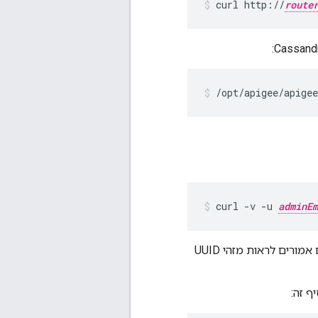
curl http://
route
/opt/apigee/apigee
curl -v -u 
adminEm
הוא שער או השם של רצף המודעות המותאם אישית שלכם. אתם אמורים לראות מזהי UUID