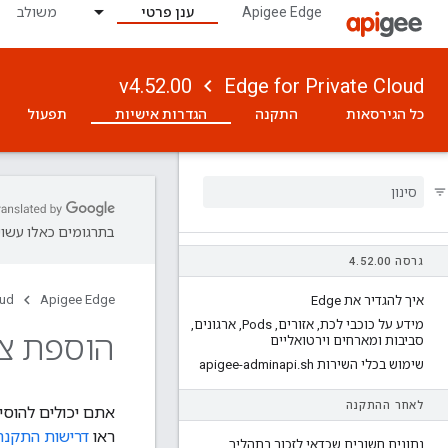
Apigee Edge
ענן פרטי
משולב
v4.52.00
Edge for Private Cloud
כל הגירסאות
התקנה
הגדרות אישיות
תפעול
בתרגומים כאלו עשויו
גרסה 4
00
.
52
.
oud
Apigee Edge
איך להגדיר את Edge
מידע על כוכבי לכת
,
אזורים
,
Pods
,
ארגונים
,
הוספת צו
סביבות ומארחים וירטואליים
שימוש בכלי השירות apigee-adminapi
sh
.
לאחר ההתקנה
אתם יכולים להוסי
ראו
דרישות התקנה
נתונים חשובים שכדאי לזכור בתהליך