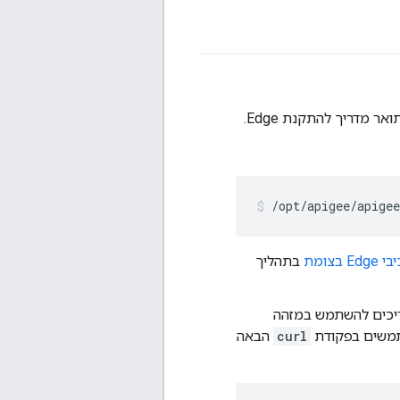
/opt/apigee/apige
 בצומת
בתהליך
ימו לב שאתם צריכים להשתמש במזהה
curl
הבאה