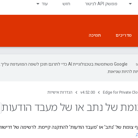
ממשק API לניטור
חוש
עוד
מדריכים
תמיכה
‫Google משתמשת בטכנולוגיית AI כדי לתרגם תוכן לשפה המועדפת עליך.
ת להיות שגיאות.
Edge for Private Cl
v4.52.00
הגדרות אישיות
מת של נתב או של מעבד הודעות
ף צומת של 'נתב' או 'מעבד הודעות' להתקנה קיימת. לרשימה של דריש
.