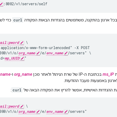
:8082/v1/servers/self
בכל ארגון בהתקנה, משתמשים בהגדרות הבאות הפקודה
curl
כדי לשי
ail:pword
 \

application/x-www-form-urlencoded" -X POST

080/v1/o/
org_name
/e/
env_name
/servers" \

id=
mp_UUID
"
ת
ms_IP
בכתובת ה-IP של שרת הניהול ולאחר מכן
org_name
ו-
_name
ארגון באמצעות מעבד ההודעות.
את ההגדרות האישיות, אפשר להריץ את הפקודה הבאה של
curl
:
ail:pword
 \

080/v1/o/
org_name
/e/
env_name
/servers"