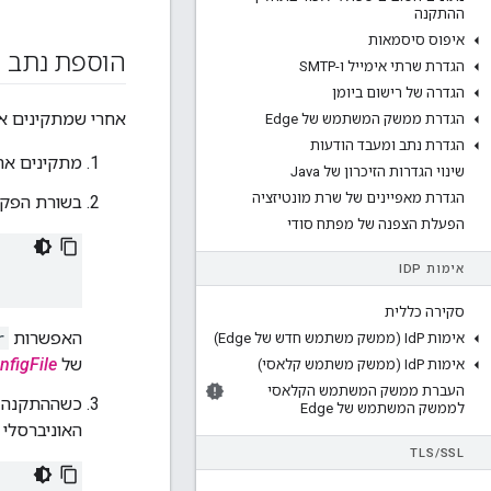
ההתקנה
איפוס סיסמאות
הוספת נתב
הגדרת שרתי אימייל ו-SMTP
הגדרה של רישום ביומן
אחרי שמתקינים את Edge בצומת, מוסיפים את הנתב באמצעות התה
הגדרת ממשק המשתמש של Edge
הגדרת נתב ומעבד הודעות
מתקינים את Edge בצומת באמצעות האינטרנט או תהליך שאינו אינטרנט, כפי שמתואר מדריך ל
שינוי הגדרות הזיכרון של Java
הגדרת מאפיינים של שרת מונטיזציה
בשורת הפקו
הפעלת הצפנה של מפתח סודי
אימות ID
P
סקירה כללית
האפשרות
r
אימות Id
P (ממשק משתמש חדש של Edge)
של
nfigFile
אימות Id
P (ממשק משתמש קלאסי)
העברת ממשק המשתמש הקלאסי
לממשק המשתמש של Edge
האוניברסלי (UUID) מאוחר יותר, יש להשתמש בפקודת ה-cURL הבאה במארח שבו התקין את
TLS
/
SSL