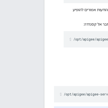
הי UUID של כל ההודעות אמורים להופיע
/opt/apigee/apige
/opt/apigee/apigee-serv