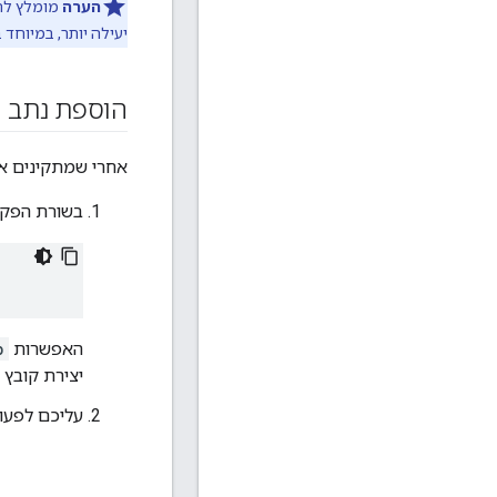
הערה
מומלץ להפ
יעילה יותר, במיוחד
הוספת נתב ו
אחרי שמתקינים את Edge בצומת, יש לבצע את התהליך הבא כדי להוסיף נתב והודעה מעב
בשורת הפקו
האפשרות
p
יצירת קובץ configFile.
עליכם לפעול