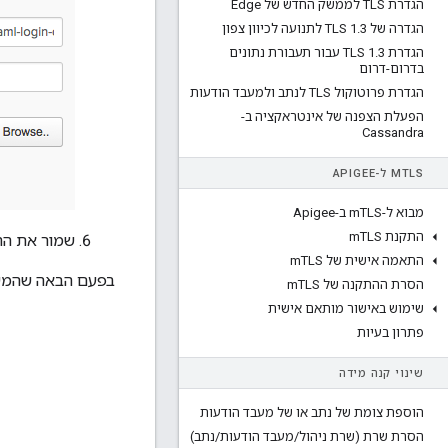
הגדרת TLS לממשק החדש של Edge
הגדרה של TLS 1
3 לתנועה לכיוון צפון
.
הגדרת TLS 1
.
3 עבור תעבורת נתונים
בדרום-דרום
הגדרת פרוטוקול TLS לנתב ולמעבד הודעות
הפעלת הצפנה של אינטראקציה ב-
Cassandra
TLS ל-APIGEE
M
מבוא ל-m
TLS ב-Apigee
התקנת m
TLS
שמור את הה
התאמה אישית של m
TLS
בפעם הבאה שהמשתמש יתנתק
הסרת ההתקנה של m
TLS
שימוש באישור מותאם אישית
פתרון בעיות
שינוי קנה מידה
הוספת צומת של נתב או של מעבד הודעות
הסרת שרת (שרת ניהול
/
מעבד הודעות
/
נתב)