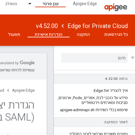
Apigee Edge
ענן פרטי
משולב
v4.52.00
Edge for Private Cloud
כל הגירסאות
התקנה
הגדרות אישיות
תפעול
עשויות להיות שגיאות
גרסה 4
00
.
52
.
oud
Apigee Edge
איך להגדיר את Edge
מידע על כוכבי לכת
,
אזורים
,
Pods
,
ארגונים
,
סביבות ומארחים וירטואליים
שימוש בכלי השירות apigee-adminapi
sh
.
(SAML בלבד)
לאחר ההתקנה
נתונים חשובים שכדאי לזכור בתהליך