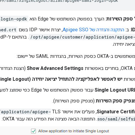
99/saml/SingleLogout/alias/apigee-saml-login-opdk
 ספק השירות
: הערך בממשק המשתמש של Edge הוא
-login-opdk
: ב:
התקנה והגדרה של Apigee SSO
, יצרת אישור IDP בשם
ned.crt
/opt/apigee/customer/application/apigee
ציאה יחידה.
רות, בהגדרות SAML של יישום:
ות
Show Advanced Settings
(הצגת הגדרות
פשרות
יש לאפשר לאפליקציה להתחיל יציאה יחידה (Single Logout)
Single Logout UR
עבור ממשק המשתמש של Edge כפי שמוצג למעלה.
נפיק ספק השירות
(מנפיק ספק השירות).
Signature Certif
, מעלים את אישור TLS
/application/apigee-
sso/saml/selfs
. התמונה הבאה מציגה את המידע הזה עבור OKTA: