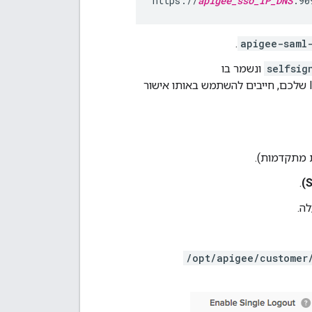
https://
apigee_sso_IP_DNS
:90
.
apigee-saml
selfsig
ונשמר בו
. בהתאם ל-IdP שלכם, חייבים להשתמש באותו אישור
 מתקדמות).
.
/opt/apigee/customer