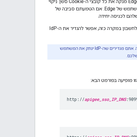
כברירת מחדל, כשמשתמש מתנתק מממשק המשתמש של Edge, ממשק המשתמש של Edge מנקה את כל קובצי ה-Cookie סשן. ניקוי
קובצי cookie מחייב את המשתמש להתחבר שוב בפעם הבאה שהוא רוצה לגשת ממשק משתמש של Edge. אם הטמעתם סביבה של
עם זאת, יכול להיות שתרצו להתנתק מכל שירות כדי לנתק את המשתמש מכל השירותים. לחשבון במקרה כזה, אפשר להגדיר את ה-IdP
לא צריך לשנות את ההגדרות האישיות ממשק משתמש של Edge שמאפשר יציאה יחידה. אתם מגדירים שה-IdP ינתק את המשתמש
http://
apigee_sso_IP_DNS
:909