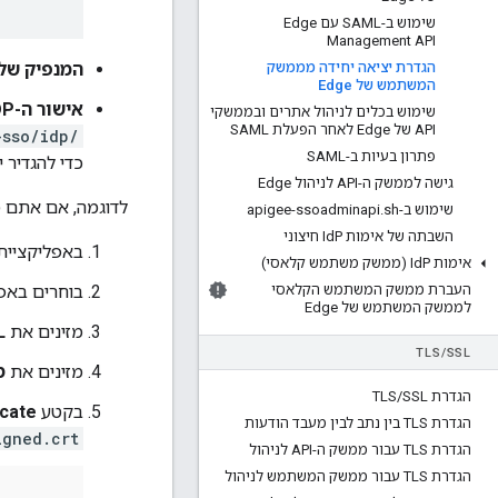
שימוש ב-SAML עם Edge
Management API
הגדרת יציאה יחידה מממשק
המנפיק של
המשתמש של Edge
אישור ה-IDP
שימוש בכלים לניהול אתרים ובממשקי
API של Edge לאחר הפעלת SAML
-sso/idp/
פתרון בעיות ב-SAML
כדי להגדיר י
גישה לממשק ה-API לניהול Edge
לדוגמה, אם אתם משתמשים ב-OKTA כספק השי
שימוש ב-apigee-ssoadminapi
sh
.
השבתה של אימות Id
P חיצוני
באפליקציית OKTA, בוחרים באפשר
אימות Id
P (ממשק משתמש קלאסי)
העברת ממשק המשתמש הקלאסי
בוחרים בא
לממשק המשתמש של Edge
מזינים את
L
TLS
/
SSL
מזינים את
מ
הגדרת TLS
SSL
/
בקטע
icate
הגדרת TLS בין נתב לבין מעבד הודעות
igned.crt
הגדרת TLS עבור ממשק ה-API לניהול
הגדרת TLS עבור ממשק המשתמש לניהול