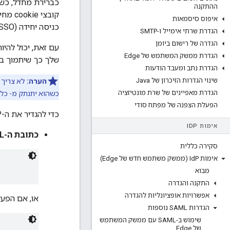
ההתקנה
איפוס סיסמאות
כניסה יחידה (SSO), המשתמש עדיין יכול לגשת שירותים אחרים באמצעות פרטי הכניסה שלהם לכניסה יחידה.
הגדרת שרתי אימייל ו-SMTP
הגדרה של רישום ביומן
הגדרת ממשק המשתמש של Edge
שלך כך שיתמוך ביצ
הגדרת נתב ומעבד הודעות
שינוי הגדרות הזיכרון של Java
הערה:
הגדרת מאפיינים של שרת מונטיזציה
כשהוא יתנתק מ- כל שירות. ל
הפעלת הצפנה של מפתח סודי
כדי להגדיר את ה-IdP, צריך את המידע הבא על ממשק המשתמש של Edge:
אימות ID
P
כתובת ה-URL להתנתקות יחידה בממשק המשתמש של Edge
סקירה כללית
אימות Id
P (ממשק משתמש חדש של Edge)
מבוא
התקנה והגדרה
אפשרויות אופציונליות להגדרה
או, אם הפעלתם 
הגדרות SAML נוספות
שימוש ב-SAML עם ממשק המשתמש
של Edge