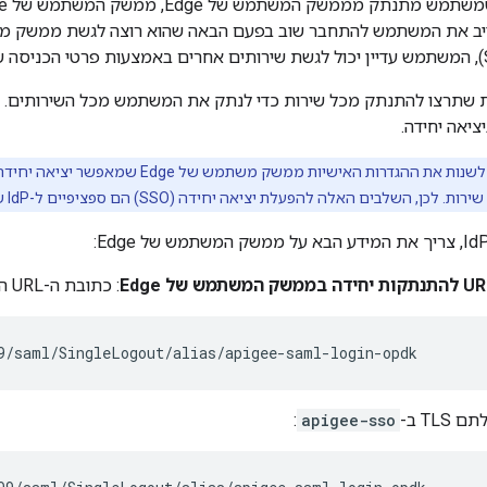
יאה יחידה.
כן, השלבים האלה להפעלת יציאה יחידה (SSO) הם ספציפיים ל-IdP שלכם.
: כתובת ה-URL הזו מופיעה בפורמט הבא:
9/saml/SingleLogout/alias/apigee-saml-login-opdk
TLS ב-
apigee-sso
: