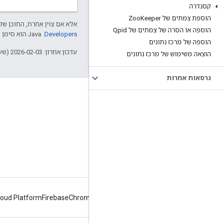
קסנדרה
הוספת צמתים של Zoo
Keeper
אלא אם צוין אחרת, התוכן של 
הוספה או הסרה של צמתים של Qpid
Developers‏
.‏ Java הוא סימן מסחרי רשום של חברת Oracle ו/או של השותפים העצמאיים שלה.
הוספה של מרכז נתונים
עדכון אחרון: 2026-02-03 (שעון UTC).
הוצאה משימוש של מרכז נתונים
גרסאות אחרות
מידע על Apigee
We're part of Google
אירועים
שותפים
ספרים אלקטרוניים ותשדירי webcast
loud Platform
Firebase
Chrome
Android