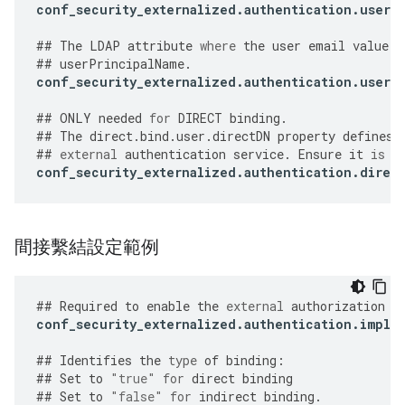
conf_security_externalized
.
authentication
.
user
.
##
The
LDAP
attribute
where
the
user
email
value
i
##
userPrincipalName
.
conf_security_externalized
.
authentication
.
user
.
##
ONLY
needed
for
DIRECT
binding
.
##
The
direct
.
bind
.
user
.
directDN
property
defines
##
external
authentication
service
.
Ensure
it
is
s
conf_security_externalized
.
authentication
.
direc
間接繫結設定範例
##
Required
to
enable
the
external
authorization
f
conf_security_externalized
.
authentication
.
imple
##
Identifies
the
type
of
binding
:
##
Set
to
"true"
for
direct
binding
##
Set
to
"false"
for
indirect
binding
.