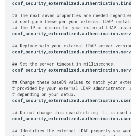
conf_security_externalized
.
authentication
.
bind
.
##
The
next
seven
properties
are
needed
regardless
##
configure
these
per
your
external
LDAP
installa
##
The
IP
or
domain
for
your
external
LDAP
instanc
conf_security_externalized
.
authentication
.
server
##
Replace
with
your
external
LDAP
server
version
.
conf_security_externalized
.
authentication
.
server
##
Set
the
server
timeout
in
milliseconds
.
conf_security_externalized
.
authentication
.
server
##
Change
these
baseDN
values
to
match
your
extern
#
provided
by
your
external
LDAP
administrator
,
an
#
depending
on
your
setup
.
conf_security_externalized
.
authentication
.
user
.
##
Do
not
change
this
search
string
.
It
is
used
in
conf_security_externalized
.
authentication
.
user
.
##
Identifies
the
external
LDAP
property
you
want