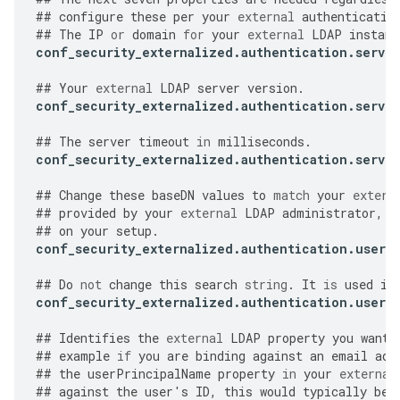
##
configure
these
per
your
external
authenticatio
##
The
IP
or
domain
for
your
external
LDAP
instanc
conf_security_externalized
.
authentication
.
server
##
Your
external
LDAP
server
version
.
conf_security_externalized
.
authentication
.
server
##
The
server
timeout
in
milliseconds
.
conf_security_externalized
.
authentication
.
server
##
Change
these
baseDN
values
to
match
your
extern
##
provided
by
your
external
LDAP
administrator
,
a
##
on
your
setup
.
conf_security_externalized
.
authentication
.
user
.
##
Do
not
change
this
search
string
.
It
is
used
in
conf_security_externalized
.
authentication
.
user
.
##
Identifies
the
external
LDAP
property
you
want
##
example
if
you
are
binding
against
an
email
add
##
the
userPrincipalName
property
in
your
external
##
against
the
user
'
s
ID
,
this
would
typically
be