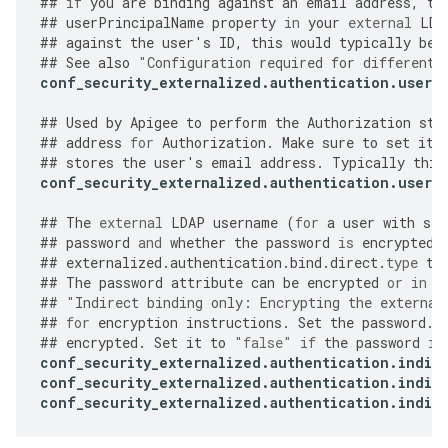
##
if
you
are
binding
against
an
email
address
,
th
##
userPrincipalName
property
in
your
external
LDA
##
against
the
user
'
s
ID
,
this
would
typically
be
##
See
also
"
Configuration required for different 
conf_security_externalized
.
authentication
.
user
.
##
Used
by
Apigee
to
perform
the
Authorization
ste
##
address
for
Authorization
.
Make
sure
to
set
it
##
stores
the
user
'
s
email
address
.
Typically
this
conf_security_externalized
.
authentication
.
user
.
##
The
external
LDAP
username
(
for
a
user
with
sea
##
password
and
whether
the
password
is
encrypted
.
##
externalized
.
authentication
.
bind
.
direct
.
type
to
##
The
password
attribute
can
be
encrypted
or
in
p
##
"
Indirect binding only: Encrypting the external
##
for
encryption
instructions
.
Set
the
password
.
e
##
encrypted
.
Set
it
to
"false"
if
the
password
is
conf_security_externalized
.
authentication
.
indir
conf_security_externalized
.
authentication
.
indir
conf_security_externalized
.
authentication
.
indir