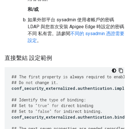
和/或
如果外部平台 sysadmin 使用者帳戶的密碼
LDAP 與您首次安裝 Apigee Edge 時設定的密碼
不同 私有雲。請參閱
不同的 sysadmin 憑證需要
設定
。
直接繫結 設定範例
##
The
first
property
is
always
required
to
enable
##
Do
not
change
it
.
conf_security_externalized
.
authentication
.
imple
##
Identify
the
type
of
binding
:
##
Set
to
"true"
for
direct
binding
##
Set
to
"false"
for
indirect
binding
.
conf_security_externalized
.
authentication
.
bind
.
##
The
next
seven
properties
are
needed
regardless