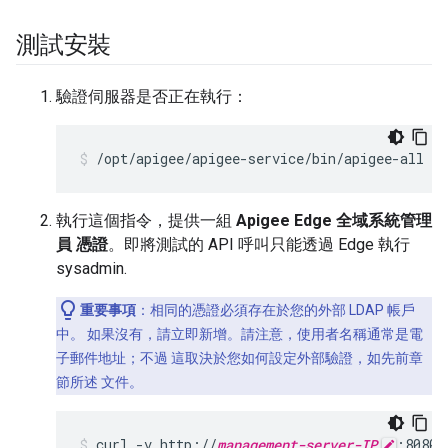
測試安裝
驗證伺服器是否正在執行：
/opt/apigee/apigee-service/bin/apigee-all st
執行這個指令，提供一組
Apigee Edge 全域系統管理
員 憑證
。即將測試的 API 呼叫只能透過 Edge 執行
sysadmin.
重要事項
：相同的憑證必須存在於您的外部 LDAP 帳戶
中。 如果沒有，請立即新增。請注意，使用者名稱通常是電
子郵件地址；不過 這取決於您如何設定外部驗證，如先前章
節所述 文件。
curl -v http://
management-server-IP
:8080/