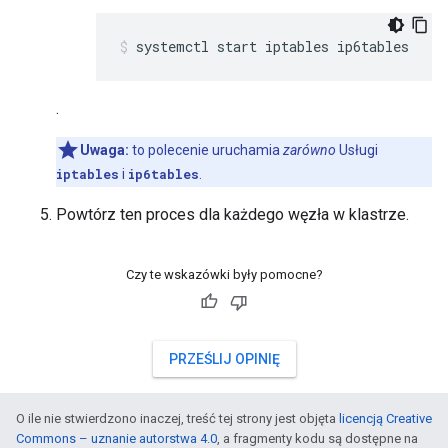
systemctl start iptables ip6tables
.
Uwaga:
to polecenie uruchamia
zarówno
Usługi
iptables
i
ip6tables
.
Powtórz ten proces dla każdego węzła w klastrze.
Czy te wskazówki były pomocne?
PRZEŚLIJ OPINIĘ
O ile nie stwierdzono inaczej, treść tej strony jest objęta
licencją Creative
Commons – uznanie autorstwa 4.0
, a fragmenty kodu są dostępne na