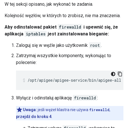
W tej sekcji opisano, jak wykonać te zadania.
Kolejność węzłów, w których to zrobisz, nie ma znaczenia.
Aby odinstalować pakiet
firewalld
i upewnić się, że
aplikacja
iptables
jest zainstalowana bieganie:
Zaloguj się w węźle jako użytkownik
root
.
Zatrzymaj wszystkie komponenty, wykonując to
polecenie:
/opt/apigee/apigee-service/bin/apigee-all st
Wyłącz i odinstaluj aplikację
firewalld
:
Uwaga:
jeśli węzeł klastra nie używa
firewalld
,
przejdź do kroku 4
.