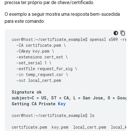
precisa ter próprio par de chave/certificado.
O exemplo a seguir mostra uma resposta bem-sucedida
para este comando:
user
@host
:
~/
certificate_example
$
openssl
x509
-
req
-
CA
certificate
.
pem
\
-
CAkey
key
.
pem
\
-
extensions
cert_ext
\
-
set_serial
1
\
-
extfile
request_for_sig
\
-
in
temp_request
.
csr
\
-
out
local_cert
.
pem
Signature
ok
subject
=
C
=
US
,
ST
=
CA
,
L
=
San
Jose
,
O
=
Googl
Getting
CA
Private
Key
user
@host
:
~/
certificate_example
$
ls
certificate
.
pem
key
.
pem
local_cert
.
pem
local_ke