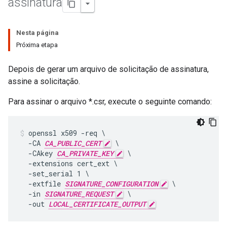
assinatura
Nesta página
Próxima etapa
Depois de gerar um arquivo de solicitação de assinatura,
assine a solicitação.
Para assinar o arquivo *.csr, execute o seguinte comando:
openssl x509 -req \

  -CA 
CA_PUBLIC_CERT
 \

  -CAkey 
CA_PRIVATE_KEY
 \

  -extensions cert_ext \

  -set_serial 1 \

  -extfile 
SIGNATURE_CONFIGURATION
 \

  -in 
SIGNATURE_REQUEST
 \

  -out 
LOCAL_CERTIFICATE_OUTPUT