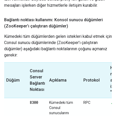
mesajları işlerken diğer hizmetlerle iletişim kurabilir.
Bağlantı noktası kullanımı: Konsol sunucu düğümleri
(Zoo
Keeper'ı çalıştıran düğümler)
Kümedeki tüm düğümlerden gelen istekleri kabul etmek için
Consul sunucu düğümlerinde (ZooKeeper'ı çalıştıran
düğümler) aşağıdaki bağlantı noktalarının çoğunu açmanız
gerekir:
Har
Consul
mt
Server
Düğüm
Açıklama
Protokol
ag
Bağlantı
izi
Noktası
*
8300
Kümedeki tüm
RPC
Consul
sunucularını