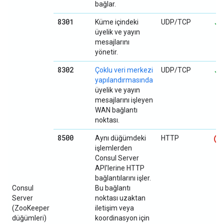
bağlar.
8301
Küme içindeki
UDP/TCP
üyelik ve yayın
mesajlarını
yönetir.
8302
Çoklu veri merkezi
UDP/TCP
yapılandırmasında
üyelik ve yayın
mesajlarını işleyen
WAN bağlantı
noktası.
8500
Aynı düğümdeki
HTTP
işlemlerden
Consul Server
API'lerine HTTP
bağlantılarını işler.
Consul
Bu bağlantı
Server
noktası uzaktan
(ZooKeeper
iletişim veya
düğümleri)
koordinasyon için