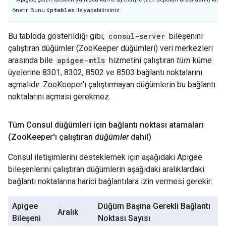
iptables
önerir. Bunu
ile yapabilirsiniz.
Bu tabloda gösterildiği gibi,
consul-server
bileşenini
çalıştıran düğümler (ZooKeeper düğümleri) veri merkezleri
arasında bile
apigee-mtls
hizmetini çalıştıran
tüm
küme
üyelerine 8301, 8302, 8502 ve 8503 bağlantı noktalarını
açmalıdır. ZooKeeper'ı çalıştırmayan düğümlerin bu bağlantı
noktalarını açması gerekmez.
Tüm Consul düğümleri için bağlantı noktası atamaları
(Zoo
Keeper'ı çalıştıran
düğümler
dahil)
Consul iletişimlerini desteklemek için aşağıdaki Apigee
bileşenlerini çalıştıran düğümlerin aşağıdaki aralıklardaki
bağlantı noktalarına harici bağlantılara izin vermesi gerekir:
Apigee
Düğüm Başına Gerekli Bağlantı
Aralık
Bileşeni
Noktası Sayısı