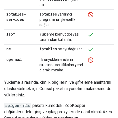
alır.
iptables-
iptables
yardımcı
services
programına işlevsellik
sağlar.
lsof
Yükleme komut dosyası
tarafından kullanılır.
nc
iptables
rotayı doğrular.
openssl
İlk önyükleme işlemi
sırasında sertifikaları yerel
olarak imzalar.
Yükleme sırasında, kimlik bilgilerini ve şifreleme anahtarını
oluşturabilmek için Consul paketini yönetim makinesine de
yüklersiniz.
apigee-mtls
paketi, kümedeki ZooKeeper
düğümlerindeki giriş ve çıkış proxy'leri de dahil olmak üzere