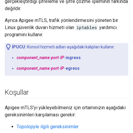
gerçekleştirdiği şifreleme ve şifre çözme işleminin farkında
değildir.
Ayrıca Apigee mTLS, trafik yönlendirmesini yöneten bir
Linux güvenlik duvarı hizmeti olan
iptables
yardımcı
programını kullanır.
İPUCU:
Konsol hizmeti adları aşağıdaki kalıpları kullanır:
component_name
-
port
-
IP
-
ingress
component_name
-
port
-
IP
-
egress
Koşullar
Apigee mTLS'yi yükleyebilmeniz için ortamınızın aşağıdaki
gereksinimleri karşılaması gerekir:
Topolojiyle ilgili gereksinimler