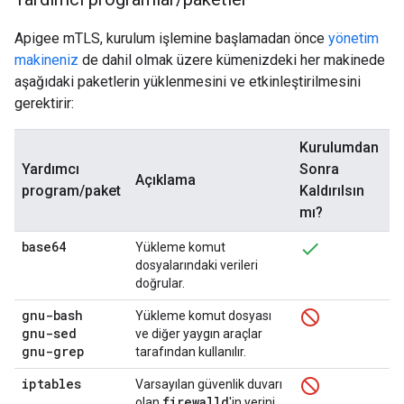
Apigee mTLS, kurulum işlemine başlamadan önce
yönetim
makineniz
de dahil olmak üzere kümenizdeki her makinede
aşağıdaki paketlerin yüklenmesini ve etkinleştirilmesini
gerektirir:
Kurulumdan
Yardımcı
Sonra
Açıklama
program/paket
Kaldırılsın
mı?
base64
Yükleme komut
dosyalarındaki verileri
doğrular.
gnu-bash
Yükleme komut dosyası
gnu-sed
ve diğer yaygın araçlar
gnu-grep
tarafından kullanılır.
iptables
Varsayılan güvenlik duvarı
firewalld
olan
'in yerini