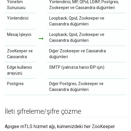
Yönetim
Yönlendirici, MP, QPid, LDAP, Postgres,
Sunucusu
Zookeeper ve Cassandra düğümleri
Yönlendirici
Loopback; Qpid, Zookeeper ve
Cassandra düğümleri
Mesaj İşleyici
Loopback; Qpid, Zookeeper ve
arrow_right_alt
Cassandra düğümleri
ZooKeeper ve
Diğer Zookeeper ve Cassandra
Cassandra
düğümleri
Edge kullanıcı
SMTP (yalnızca harici IDP için)
arayüzü
Postgres
Diğer Postgres, Zookeeper ve
Cassandra düğümleri
İleti şifreleme
/
şifre çözme
Apigee mTLS hizmet ağı, kümenizdeki her ZooKeeper