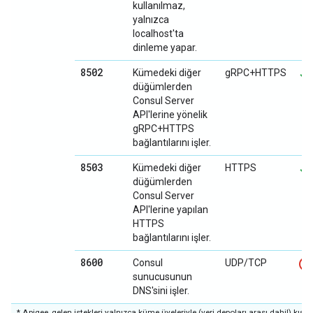
kullanılmaz,
yalnızca
localhost'ta
dinleme yapar.
8502
Kümedeki diğer
gRPC+HTTPS
düğümlerden
Consul Server
API'lerine yönelik
gRPC+HTTPS
bağlantılarını işler.
8503
Kümedeki diğer
HTTPS
düğümlerden
Consul Server
API'lerine yapılan
HTTPS
bağlantılarını işler.
8600
Consul
UDP/TCP
sunucusunun
DNS'sini işler.
* Apigee, gelen istekleri yalnızca küme üyeleriyle (veri depoları arası dahil) kısı