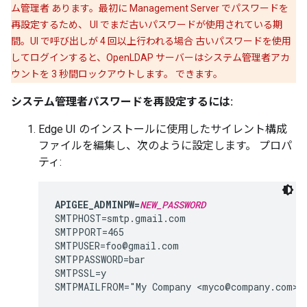
ム管理者 あります。最初に Management Server でパスワードを
再設定するため、 UI でまだ古いパスワードが使用されている期
間。UI で呼び出しが 4 回以上行われる場合 古いパスワードを使用
してログインすると、OpenLDAP サーバーはシステム管理者アカ
ウントを 3 秒間ロックアウトします。 できます。
システム管理者パスワードを再設定するには:
Edge UI のインストールに使用したサイレント構成
ファイルを編集し、次のように設定します。 プロパ
ティ:
APIGEE_ADMINPW=
NEW_PASSWORD
SMTPHOST=smtp.gmail.com

SMTPPORT=465

SMTPUSER=foo@gmail.com

SMTPPASSWORD=bar

SMTPSSL=y

SMTPMAILFROM="My Company <myco@company.com>"