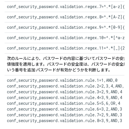
conf_security_password.validation.regex.7=^.*[a-z]{2
conf_security_password.validation.regex.8=^.*[A-Z]{2
conf_security_password.validation.regex.9=^.*[0-9]{2
conf_security_password.validation.regex.10=^.*[^a-zA
conf_security_password.validation.regex.11=^.*[_]{2,
次のルールにより、パスワードの内容に基づいてパスワードの安全度
値強度を適用します。パスワードの安全度は、パスワードの安全度と このファイルの先頭に 
いう番号を追加 パスワードが有効かどうかを判断します。
conf_security_password.validation.rule.1=1,AND,0

conf_security_password.validation.rule.2=2,3,4,AND,4

conf_security_password.validation.rule.3=2,9,AND,4

conf_security_password.validation.rule.4=3,9,AND,4

conf_security_password.validation.rule.5=5,6,OR,4

conf_security_password.validation.rule.6=3,2,AND,3

conf_security_password.validation.rule.7=2,9,AND,3

conf_security_password.validation.rule.8=3,9,AND,3