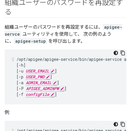
組織ユーザーのパスワードを再設定す
る
組織ユーザーのパスワードを再設定するには、
apigee-
servce
ユーティリティを使用して、 次の例のよう
に、
apigee-setup
を呼び出します。
/opt/apigee/apigee-service/bin/apigee-service api
  [-h]

  [-u 
USER_EMAIL
]

  [-p 
USER_PWD
]

  [-a 
ADMIN_EMAIL
]

  [-P 
APIGEE_ADMINPW
]

  [-f 
configFile
]
例:
/opt/apigee/apigee‑service/bin/apigee‑service api