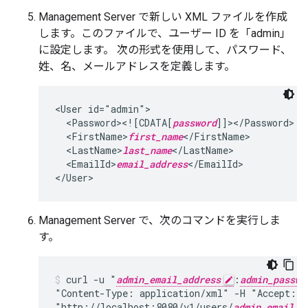
Management Server で新しい XML ファイルを作成
します。このファイルで、ユーザー ID を「admin」
に設定します。 次の形式を使用して、パスワード、
姓、名、メールアドレスを定義します。
<User id="admin">

  <Password><![CDATA[
password
]]></Password>

  <FirstName>
first_name
</FirstName>

  <LastName>
last_name
</LastName>

  <EmailId>
email_address
</EmailId>

</User>
Management Server で、次のコマンドを実行しま
す。
curl -u "
admin_email_address
:
admin_passwo
"Content-Type: application/xml" -H "Accept: a
"http://localhost:8080/v1/users/
admin_email_a