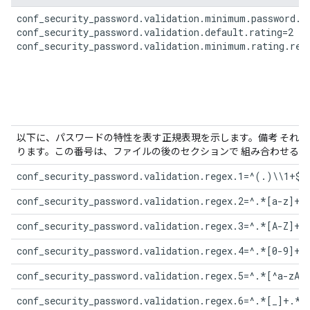
conf_security_password.validation.minimum.password.le
conf_security_password.validation.default.rating=2

conf_security_password.validation.minimum.rating.req
以下に、パスワードの特性を表す正規表現を示します。備考 それ
ります。この番号は、ファイルの後のセクションで 組み合わせるこ
conf_security_password.validation.regex.1=^(.)\\1+$
conf_security_password.validation.regex.2=^.*[a-z]+.
conf_security_password.validation.regex.3=^.*[A-Z]+.
conf_security_password.validation.regex.4=^.*[0-9]+.
conf_security_password.validation.regex.5=^.*[^a-zA-
conf_security_password.validation.regex.6=^.*[_]+.*$