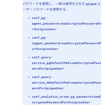
パスワードを使用し、一部は
暗号化された
apigee
ユ
ーザー パスワードを使用する:
conf_pg-
agent_password=
newEncryptedPasswordFo
r
Postgres
User
conf_pg-
ingest_password=
newEncryptedPasswordF
or
Postgres
User
conf_query-
service_pgDefaultPwd=
newEncryptedPass
wordFor
Apigee
User
conf_query-
service_dwDefaultPwd=
newEncryptedPass
wordFor
Apigee
User
conf_analytics_aries.pg.password=
newE
ncryptedPasswordFor
Postgres
User