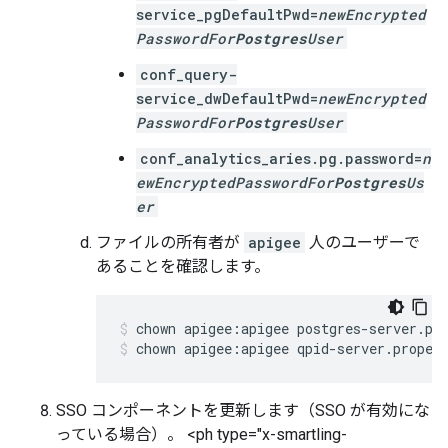
service_pgDefaultPwd=
newEncrypted
PasswordFor
Postgres
User
conf_query-
service_dwDefaultPwd=
newEncrypted
PasswordFor
Postgres
User
conf_analytics_aries.pg.password=
n
ewEncryptedPasswordFor
Postgres
Us
er
ファイルの所有者が
apigee
人のユーザーで
あることを確認します。
chown apigee:apigee qpid-server.proper
SSO コンポーネントを更新します（SSO が有効にな
っている場合）。 <ph type="x-smartling-