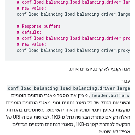
# conf_load_balancing_load.balancing.driver.larg
# new value:
conf_load_balancing_load
.
balancing
.
driver
.
large
.
h
# Response buffers
# default:
# conf_load_balancing_load.balancing.driver.prox
# new value:
conf_load_balancing_load
.
balancing
.
driver
.
proxy
.
b
אם הקובץ לא קיים, יוצרים אותו.
עבור
conf_load_balancing_load.balancing.driver.large
.header.buffers
, מציין את מספר מאגרי הנתונים הזמניים
והשני את הגודל של כל מאגר נתונים זמני. מאגרי הנתונים הזמניים
מוקצות באופן דינמי ומושקות אחרי השימוש. משתמשים בהגדרות
האלה רק אם כותרת הבקשה גדול מ-1KB. לבקשות עם ה-URI של
הבקשה לכותרת קטן מ-1KB, מאגרי הנתונים הזמניים הגדולים
אפילו לא ישמשו.