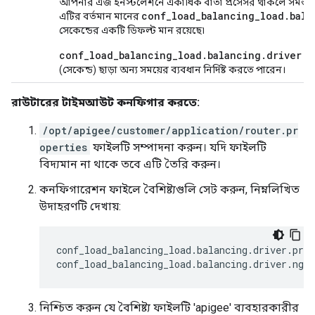
আপনার এজ ইনস্টলেশনে একাধিক বার্তা প্রসেসর থাকলে সমস্ত বার্ত
conf
_
load
_
balancing
_
load
.
bala
এটির বর্তমান মানের
সেকেন্ডের একটি ডিফল্ট মান রয়েছে৷
conf_load_balancing_load.balancing.driver.p
(সেকেন্ড) ছাড়া অন্য সময়ের ব্যবধান নির্দিষ্ট করতে পারেন।
রাউটারের টাইমআউট কনফিগার করতে:
/opt/apigee/customer/application/router.pr
operties
ফাইলটি সম্পাদনা করুন। যদি ফাইলটি
বিদ্যমান না থাকে তবে এটি তৈরি করুন।
কনফিগারেশন ফাইলে বৈশিষ্ট্যগুলি সেট করুন, নিম্নলিখিত
উদাহরণটি দেখায়:
conf_load_balancing_load
.
balancing
.
driver
.
prox
conf_load_balancing_load
.
balancing
.
driver
.
ngin
নিশ্চিত করুন যে বৈশিষ্ট্য ফাইলটি 'apigee' ব্যবহারকারীর