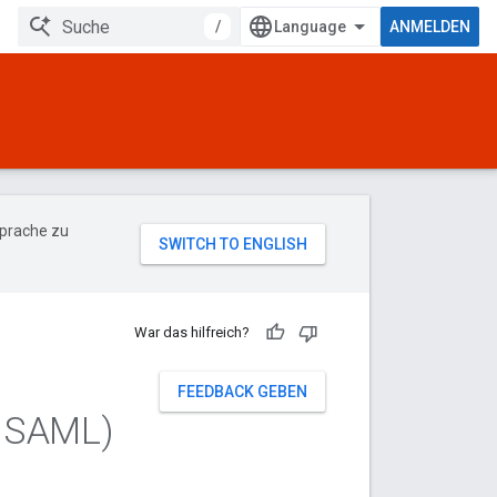
/
ANMELDEN
Sprache zu
War das hilfreich?
FEEDBACK GEBEN
r SAML)