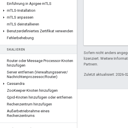
Einführung in Apigee m
TLS
m
TLS-Installation
m
TLS anpassen
m
TLS deinstallieren
Benutzerdefiniertes Zertifikat verwenden
Fehlerbehebung
SKALIEREN
Sofern nicht anders angege
lizenziert. Weitere Informa
Router oder Message Processor-Knoten
Partnern.
hinzufügen
Server entfernen (Verwaltungsserver
/
Zuletzt aktualisiert: 2026-0
Nachrichtenprozessor
/
Router)
Cassandra
Zoo
Keeper-Knoten hinzufügen
Qpid-Knoten hinzufügen oder entfernen
Über Apigee
Rechenzentrum hinzufügen
We're part of Google
Außerbetriebnahme eines
Rechenzentrums
Events
Partner