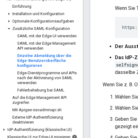
Einführung
Wenn Sie 
Installation und Konfiguration
Optionale Konfigurationsaufgaben
https:
Zusätzliche SAML-Konfiguration
SAML mit der Edge-UI verwenden
SAML mit der Edge Management
Der Ausst
API verwenden
Einzelne Abmeldung über die
Das IdP-Ze
Edge-Benutzeroberfläche
selfsign
konfigurieren
dasselbe Z
Edge-Dienstprogramme und APIs
nach der Aktivierung von SAML
verwenden
Wenn Sie z. B. 
Fehlerbehebung bei SAML
Wählen Si
Auf die Edge Management API
zugreifen
Wählen Si
Mit Apigee-ssoadminapi
.
sh
Externe Id
P-Authentifizierung
Geben Sie
deaktivieren
gezeigt ei
Id
P-Authentifizierung (klassische UI)
Klassische UI zur Edge-UI migrieren
Geben Sie