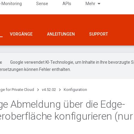
-Monitoring
Sense
APIs
Mehr
VORGÄNGE
ANLEITUNGEN
SUPPORT
Google verwendet KI-Technologie, um Inhalte in Ihre bevorzugte 
ersetzungen können Fehler enthalten.
ge for Private Cloud
v4.52.02
Konfiguration
ge Abmeldung über die Edge-
roberfläche konfigurieren (nu