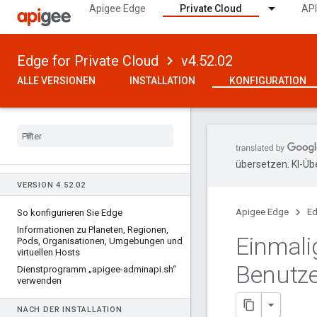
Apigee Edge
Private Cloud
API
Edge for Private Cloud
v4.52.02
ALLE VERSIONEN
INSTALLATION
KONFIGURATION
übersetzen. KI-Üb
VERSION 4
.
52
.
02
Apigee Edge
Ed
So konfigurieren Sie Edge
Informationen zu Planeten
,
Regionen
,
Einmali
Pods
,
Organisationen
,
Umgebungen und
virtuellen Hosts
Benutze
Dienstprogramm „apigee-adminapi
.
sh“
verwenden
NACH DER INSTALLATION