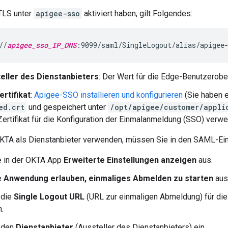
TLS unter
apigee-sso
aktiviert haben, gilt Folgendes:
//
apigee_sso_IP_DNS
:9099/saml/SingleLogout/alias/apigee
eller des Dienstanbieters
: Der Wert für die Edge-Benutzerobe
rtifikat
:
Apigee-SSO installieren und konfigurieren
(Sie haben e
ed.crt
und gespeichert unter
/opt/apigee/customer/appli
ertifikat für die Konfiguration der Einmalanmeldung (SSO) verw
OKTA als Dienstanbieter verwenden, müssen Sie in den SAML-Ein
e in der OKTA App
Erweiterte Einstellungen anzeigen
aus.
e
Anwendung erlauben, einmaliges Abmelden zu starten
aus
 die
Single Logout URL
(URL zur einmaligen Abmeldung) für di
n.
 den
Dienstanbieter
(Aussteller des Dienstanbieters) ein.