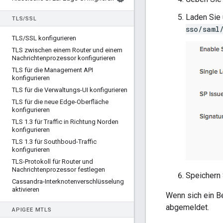
Laden Sie
TLS
/
SSL
sso/saml
TLS
/
SSL konfigurieren
TLS zwischen einem Router und einem
Nachrichtenprozessor konfigurieren
TLS für die Management API
konfigurieren
TLS für die Verwaltungs-UI konfigurieren
TLS für die neue Edge-Oberfläche
konfigurieren
TLS 1
.
3 für Traffic in Richtung Norden
konfigurieren
TLS 1
.
3 für Southboud-Traffic
konfigurieren
TLS-Protokoll für Router und
Nachrichtenprozessor festlegen
Speichern 
Cassandra-Interknotenverschlüsselung
aktivieren
Wenn sich ein B
abgemeldet.
APIGEE M
TLS