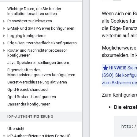
Wichtige Daten
,
die Sie bei der
Wenn sich ein B
Installation beachten sollten
alle Cookies fü
Passwörter zurücksetzen
die Edge-Benutz
E-Mail- und SMTP-Server konfigurieren
weiterhin auf a
Logging konfigurieren
Edge-Benutzeroberfläche konfigurieren
Möglicherweise 
Router und Nachrichtenprozessor
abzumelden. In k
konfigurieren
Java-Speichereinstellungen ändern
HINWEIS
:Sie
Eigenschaften des
Monetarisierungsservers konfigurieren
(SSO). Sie konfigu
Secret-Verschlüsselung aktivieren
zum Aktivieren de
Qpid-Betriebshandbuch
Zum Konfigurier
Qpid Broker-J konfigurieren
Cassandra konfigurieren
Die einze
ID
P-AUTHENTIFIZIERUNG
http:/
Übersicht
Id
P-Authentifizierung (New Edge-UI)