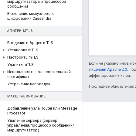
маршрутизатора и процессора
сообщений
Включение межузлового
шифрования Cassandra
АПИГЕЙ M
TLS
Введение в Apigee m
TLS
Установка m
TLS
Настроить m
TLS
Если не указано иное, к
Удалить m
TLS
лицензии Apache 2.0
. По
Использовать пользовательский
аффилированных лиц.
сертификат
Устранение неполадок
Последнее обновление: 2
МАСШТАБИРОВАНИЕ
Добавление узла Router или Message
О компании Apigee
Processor
Удаление сервера (сервер
We're part of Google
управления
/
процессор сообщений
/
маршрутизатор)
Мероприятия