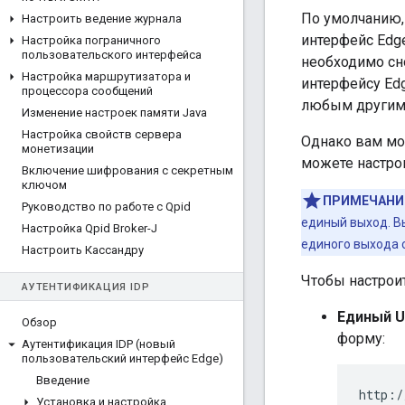
По умолчанию,
Настроить ведение журнала
интерфейс Edge
Настройка пограничного
пользовательского интерфейса
необходимо сно
Настройка маршрутизатора и
интерфейсу Ed
процессора сообщений
любым другим 
Изменение настроек памяти Java
Настройка свойств сервера
Однако вам мо
монетизации
можете настро
Включение шифрования с секретным
ключом
ПРИМЕЧАНИ
Руководство по работе с Qpid
единый выход. В
Настройка Qpid Broker-J
единого выхода 
Настроить Кассандру
Чтобы настрои
АУТЕНТИФИКАЦИЯ IDP
Единый U
Обзор
форму:
Аутентификация IDP (новый
пользовательский интерфейс Edge)
Введение
http:/
Установка и настройка