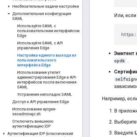
Необязательные задачи настройки
Дополнительная конфигурация
Или, есл
SAML
Используйте SAML с
пользовательским интерфейсом
https:
Edge
Используйте SAML с API
управления Edge
Эмитент 
Настройка единого выхода из
пользовательского
opdk
.
интерфейса Edge
Сертифик
Использование утилит
администрирования Edge и API-
selfsign
интерфейсов после включения
зависимос
SAML
Устранение неполадок SAML
Например, есл
Доступ к API управления Edge
Использование apigee-
В прилож
ssoadminapi
.
sh
Отключить внешнюю
Выберит
аутентификацию IDP
Введите
Аутентификация IDP (классический