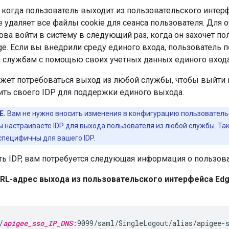
 когда пользователь выходит из пользовательского интер
 удаляет все файлы cookie для сеанса пользователя. Для 
ва войти в систему в следующий раз, когда он захочет по
ge. Если вы внедрили среду единого входа, пользователь 
службам с помощью своих учетных данных единого входа
жет потребоваться выход из любой службы, чтобы выйти и
ить своего IDP для поддержки единого выхода.
Е.
Вам не нужно вносить изменения в конфигурацию пользователь
ы настраиваете IDP для выхода пользователя из любой службы. Та
специфичны для вашего IDP.
ть IDP, вам потребуется следующая информация о пользов
RL-адрес выхода из пользовательского интерфейса Ed
/
apigee_sso_IP_DNS
:9099/saml/SingleLogout/alias/apigee-