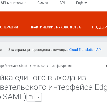
API-мониторинг
Смысл
API
Ещё
ОПЕРАЦИИ
ПРАКТИЧЕСКИЕ РУКОВОДСТВА
ПОДДЕР
Эта страница переведена с помощью
Cloud Translation API
.
ge for Private Cloud
v4.52.02
Конфигурация
Эт
йка единого выхода из
вательского интерфейса Ed
о SAML)