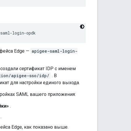
-saml-login-opdk
рфейса Edge —
apigee-saml-login-
создали сертификат IDP с именем
tion/apigee-sso/idp/
. В
кат для настройки единого выхода.
стройках SAML вашего приложения:
йки»
.
.
ейса Edge, как показано выше.