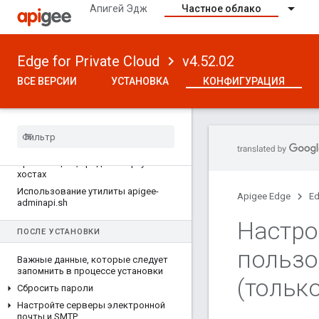
Апигей Эдж
Частное облако
Edge for Private Cloud
v4.52.02
ВСЕ ВЕРСИИ
УСТАНОВКА
КОНФИГУРАЦИЯ
ВЕРСИЯ 4
.
52
.
02
Как настроить Эдж
О планетах
,
регионах
,
модулях
,
организациях
,
средах и виртуальных
хостах
Использование утилиты apigee-
Apigee Edge
Ed
adminapi
.
sh
Настро
ПОСЛЕ УСТАНОВКИ
пользо
Важные данные
,
которые следует
запомнить в процессе установки
(тольк
Сбросить пароли
Настройте серверы электронной
почты и SMTP
.