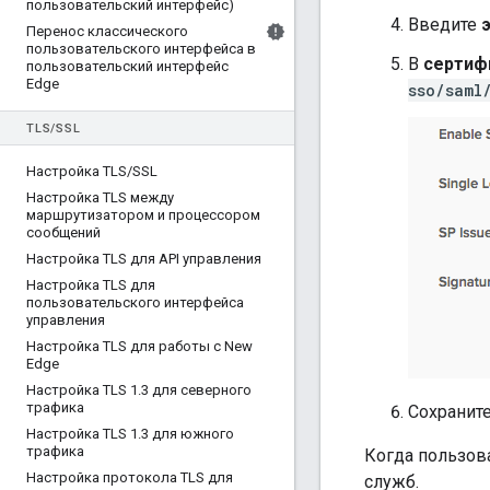
пользовательский интерфейс)
Введите
Перенос классического
пользовательского интерфейса в
В
сертиф
пользовательский интерфейс
Edge
sso/saml
TLS
/
SSL
Настройка TLS
/
SSL
Настройка TLS между
маршрутизатором и процессором
сообщений
Настройка TLS для API управления
Настройка TLS для
пользовательского интерфейса
управления
Настройка TLS для работы с New
Edge
Настройка TLS 1
.
3 для северного
трафика
Сохраните
Настройка TLS 1
.
3 для южного
трафика
Когда пользов
Настройка протокола TLS для
служб.