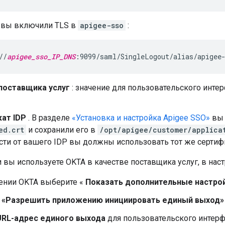
и вы включили TLS в
apigee-sso
:
//
apigee_sso_IP_DNS
:9099/saml/SingleLogout/alias/apigee
поставщика услуг
: значение для пользовательского инте
ат IDP
. В разделе
«Установка и настройка Apigee SSO»
вы 
ed.crt
и сохранили его в
/opt/apigee/customer/applica
ти от вашего IDP вы должны использовать тот же сертифи
и вы используете OKTA в качестве поставщика услуг, в на
ении OKTA выберите «
Показать дополнительные настро
е
«Разрешить приложению инициировать единый выход»
URL-адрес единого выхода
для пользовательского интерф