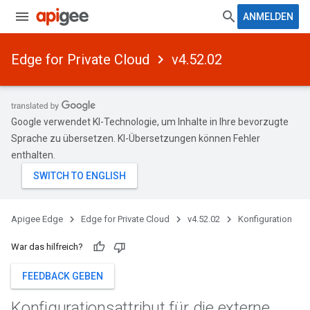
ANMELDEN
Edge for Private Cloud
v4.52.02
Google verwendet KI-Technologie, um Inhalte in Ihre bevorzugte
Sprache zu übersetzen. KI-Übersetzungen können Fehler
enthalten.
Apigee Edge
Edge for Private Cloud
v4.52.02
Konfiguration
War das hilfreich?
FEEDBACK GEBEN
Konfigurationsattribut für die externe