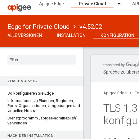
Apigee Edge
Private Cloud
API
Edge for Private Cloud
v4.52.02
ALLE VERSIONEN
INSTALLATION
KONFIGURATION
Sprache zu überse
VERSION 4
.
52
.
02
Apigee Edge
Ed
So konfigurieren Sie Edge
Informationen zu Planeten
,
Regionen
,
TLS 1
.
3
Pods
,
Organisationen
,
Umgebungen und
virtuellen Hosts
konfigu
Dienstprogramm „apigee-adminapi
.
sh“
verwenden
NACH DER INSTALLATION