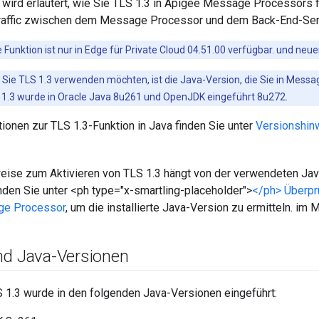
 wird erläutert, wie Sie TLS 1.3 in Apigee Message Processors fü
(Traffic zwischen dem Message Processor und dem Back-End-Ser
 Funktion ist nur in Edge für Private Cloud 04.51.00 verfügbar. und neu
 Sie TLS 1.3 verwenden möchten, ist die Java-Version, die Sie in Mess
 1.3 wurde in Oracle Java 8u261 und OpenJDK eingeführt 8u272.
ionen zur TLS 1.3-Funktion in Java finden Sie unter
Versionshin
ise zum Aktivieren von TLS 1.3 hängt von der verwendeten Jav
nden Sie unter <ph type="x-smartling-placeholder">
</ph> Überpr
ge Processor
, um die installierte Java-Version zu ermitteln. i
nd Java-Versionen
S 1.3 wurde in den folgenden Java-Versionen eingeführt: