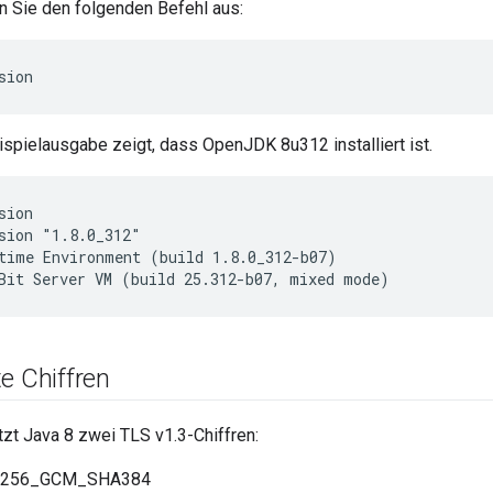
n Sie den folgenden Befehl aus:
sion
spielausgabe zeigt, dass OpenJDK 8u312 installiert ist.
ion

sion "1.8.0_312"

time Environment (build 1.8.0_312-b07)

Bit Server VM (build 25.312-b07, mixed mode)
e Chiffren
tzt Java 8 zwei TLS v1.3-Chiffren:
_256_GCM_SHA384