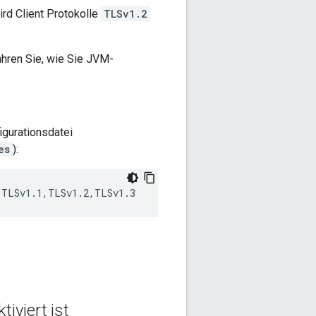
ird Client Protokolle
TLSv1.2
ahren Sie, wie Sie JVM-
igurationsdatei
es
):
,TLSv1.1,TLSv1.2,TLSv1.3
iviert ist