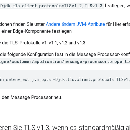
-Djdk.tls.client.protocols=TLSv1.2,TLSv1.3
festlegen, w
ionen finden Sie unter
Andere ändern JVM-Attribute
für Hier erf
n einer Edge-Komponente festlegen.
e die TLS-Protokolle v1, v1.1, v1.2 und v1.3:
die folgende Konfiguration fest in die Message Processor-Konf
igee/customer/application/message-processor.properti
in_setenv_ext_jvm_opts=-Djdk.tls.client.protocols=TLSv1
ie den Message Processor neu.
eren Sie TLS v1
.
3
,
wenn es standardmäßig akt