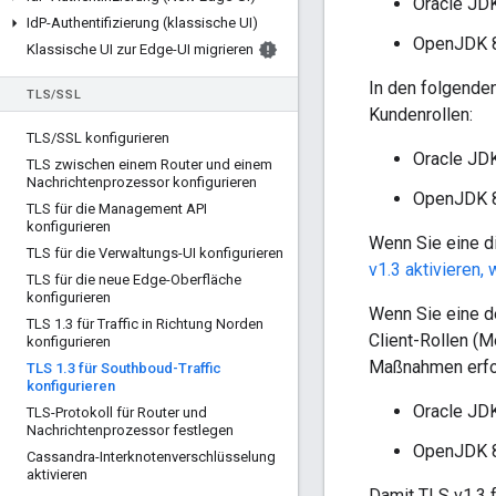
Oracle JD
Id
P-Authentifizierung (klassische UI)
OpenJDK 
Klassische UI zur Edge-UI migrieren
In den folgenden
TLS
/
SSL
Kundenrollen:
TLS
/
SSL konfigurieren
Oracle JDK
TLS zwischen einem Router und einem
Nachrichtenprozessor konfigurieren
OpenJDK 8
TLS für die Management API
konfigurieren
Wenn Sie eine d
TLS für die Verwaltungs-UI konfigurieren
v1.3 aktivieren,
TLS für die neue Edge-Oberfläche
konfigurieren
Wenn Sie eine de
TLS 1
.
3 für Traffic in Richtung Norden
Client-Rollen (
konfigurieren
Maßnahmen erfor
TLS 1
.
3 für Southboud-Traffic
konfigurieren
Oracle JD
TLS-Protokoll für Router und
Nachrichtenprozessor festlegen
OpenJDK 8
Cassandra-Interknotenverschlüsselung
aktivieren
Damit TLS v1.3 f