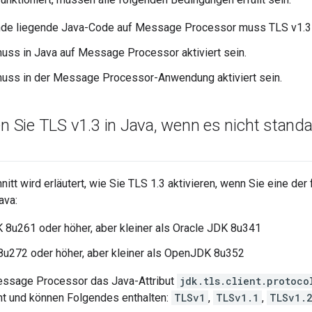
nde liegende Java-Code auf Message Processor muss TLS v1.3 
uss in Java auf Message Processor aktiviert sein.
uss in der Message Processor-Anwendung aktiviert sein.
en Sie TLS v1
.
3 in Java
,
wenn es nicht standar
itt wird erläutert, wie Sie TLS 1.3 aktivieren, wenn Sie eine d
ava:
 8u261 oder höher, aber kleiner als Oracle JDK 8u341
u272 oder höher, aber kleiner als OpenJDK 8u352
essage Processor das Java-Attribut
jdk.tls.client.protoco
t und können Folgendes enthalten:
TLSv1
,
TLSv1.1
,
TLSv1.