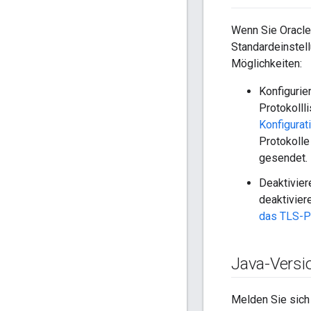
Wenn Sie Oracle
Standardeinstell
Möglichkeiten:
Konfigurie
Protokolll
Konfigura
Protokolle
gesendet.
Deaktivier
deaktivier
das TLS-Pr
Java-Versi
Melden Sie sich