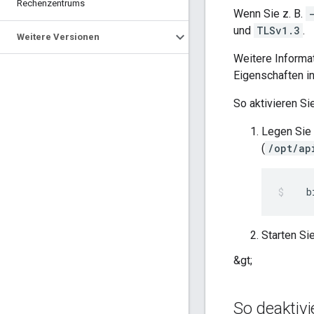
Rechenzentrums
Wenn Sie z. B.
und
TLSv1.3
.
Weitere Versionen
Weitere Informat
Eigenschaften i
So aktivieren Si
Legen Sie 
(
/opt/ap
   b
Starten S
&gt;
So deaktivi