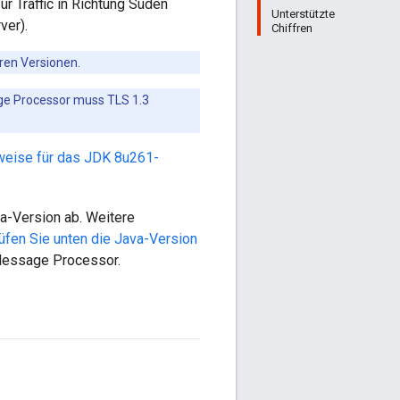
r Traffic in Richtung Süden
Unterstützte
ver).
Chiffren
eren Versionen.
age Processor muss TLS 1.3
weise für das JDK 8u261-
a-Version ab. Weitere
üfen Sie unten die Java-Version
m Message Processor.