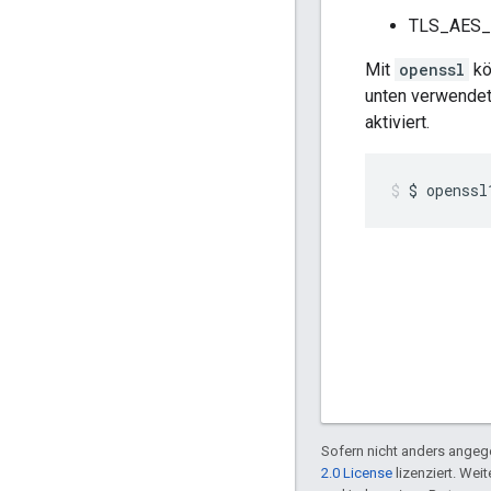
TLS_AES
Mit
openssl
kö
unten verwendet
aktiviert.
$ openssl
Sofern nicht anders angege
2.0 License
lizenziert. Wei