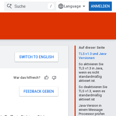
/
ANMELDEN
Auf dieser Seite
TLS v1.3 und Java-
Versionen
So aktivieren Sie
TLS v1.3 in Java,
wenn es nicht
standardmäßig
War das hilfreich?
aktiviert ist.
So deaktivieren Sie
TLS v1.3, wenn es
FEEDBACK GEBEN
standardmäßig
aktiviert ist
Java-Version in
einem Message
Processor prüfen