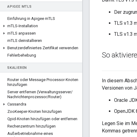
APIGEE M
TLS
Der zugru
Einführung in Apigee m
TLS
TLS v1.3 m
m
TLS-Installation
m
TLS anpassen
TLS v1.3 m
m
TLS deinstallieren
Benutzerdefiniertes Zertifikat verwenden
So aktivier
Fehlerbehebung
SKALIEREN
Router oder Message Processor-Knoten
In diesem Abschn
hinzufügen
Versionen von J
Server entfernen (Verwaltungsserver
/
Nachrichtenprozessor
/
Router)
Oracle JDK
Cassandra
OpenJDK 8
Zoo
Keeper-Knoten hinzufügen
Qpid-Knoten hinzufügen oder entfernen
Legen Sie im M
Rechenzentrum hinzufügen
Kommas getrenn
Außerbetriebnahme eines