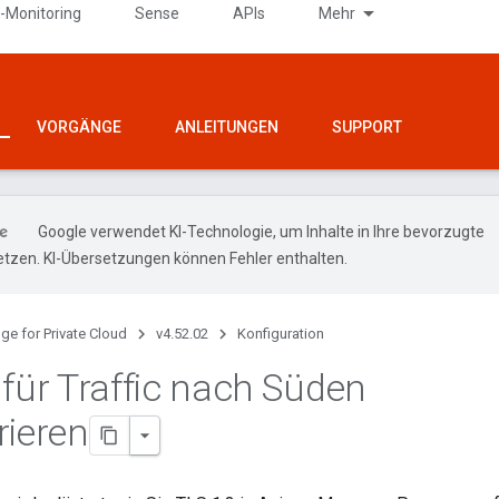
-Monitoring
Sense
APIs
Mehr
VORGÄNGE
ANLEITUNGEN
SUPPORT
Google verwendet KI-Technologie, um Inhalte in Ihre bevorzugte
tzen. KI-Übersetzungen können Fehler enthalten.
ge for Private Cloud
v4.52.02
Konfiguration
 für Traffic nach Süden
rieren