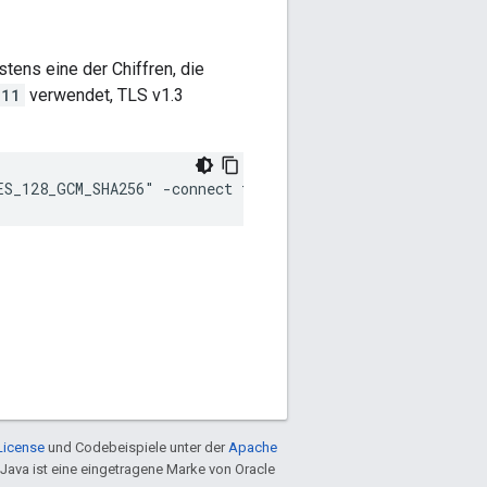
tens eine der Chiffren, die
l11
verwendet, TLS v1.3
ES_128_GCM_SHA256" -connect target_host:target_port -tls
License
und Codebeispiele unter der
Apache
 Java ist eine eingetragene Marke von Oracle