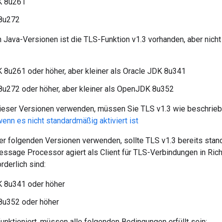
K 8u261
8u272
 Java-Versionen ist die TLS-Funktion v1.3 vorhanden, aber nicht
 8u261 oder höher, aber kleiner als Oracle JDK 8u341
u272 oder höher, aber kleiner als OpenJDK 8u352
ieser Versionen verwenden, müssen Sie TLS v1.3 wie beschriebe
 wenn es nicht standardmäßig aktiviert ist
r folgenden Versionen verwenden, sollte TLS v1.3 bereits stand
Message Processor agiert als Client für TLS-Verbindungen in Ric
derlich sind:
K 8u341 oder höher
u352 oder höher
unktioniert, müssen alle folgenden Bedingungen erfüllt sein: