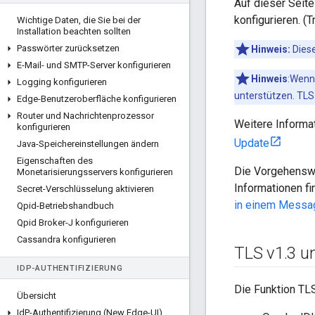
Auf dieser Seite
konfigurieren. 
Wichtige Daten
,
die Sie bei der
Installation beachten sollten
Passwörter zurücksetzen
Hinweis:
Diese
E-Mail- und SMTP-Server konfigurieren
Hinweis
:Wenn
Logging konfigurieren
unterstützen. TLS
Edge-Benutzeroberfläche konfigurieren
Router und Nachrichtenprozessor
Weitere Informat
konfigurieren
Update
Java-Speichereinstellungen ändern
Eigenschaften des
Die Vorgehenswe
Monetarisierungsservers konfigurieren
Informationen fi
Secret-Verschlüsselung aktivieren
in einem Messa
Qpid-Betriebshandbuch
Qpid Broker-J konfigurieren
Cassandra konfigurieren
TLS v1
.
3 u
ID
P-AUTHENTIFIZIERUNG
Die Funktion TL
Übersicht
Id
P-Authentifizierung (New Edge-UI)