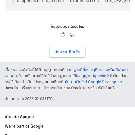
$ openssl11 s_client -ciphersuites "TLS_AES_256_
ข้อมูลนี้มีประโยชน์ไหม
ส่งความคิดเห็น
เนื้อหาของหน้าเว็บนี้ได้รับอนุญาตภายใต้
ใบอนุญาตที่ต้องระบุที่มาของครีเอทีฟคอม
มอนส์ 4.0
และตัวอย่างโค้ดได้รับอนุญาตภายใต้
ใบอนุญาต Apache 2.0
เว้นแต่จะ
ระบุไว้เป็นอย่างอื่น โปรดดูรายละเอียดที่
นโยบายเว็บไซต์ Google Developers
Java เป็นเครื่องหมายการค้าจดทะเบียนของ Oracle และ/หรือบริษัทในเครือ
อัปเดตล่าสุด 2026-02-03 UTC
เกี่ยวกับ Apigee
We're part of Google