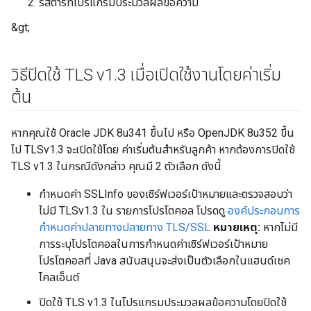
รีสตาร์ทโปรแกรมประมวลผลข้อความ
&gt;
วิธีปิดใช้ TLS v1
.
3 เมื่อเปิดใช้งานโดยค่าเริ่ม
ต้น
หากคุณใช้ Oracle JDK 8u341 ขึ้นไป หรือ OpenJDK 8u352 ขึ้น
ไป TLSv1.3 จะเปิดใช้โดย ค่าเริ่มต้นสำหรับลูกค้า หากต้องการปิดใช้
TLS v1.3 ในกรณีดังกล่าว คุณมี 2 ตัวเลือก ดังนี้
กำหนดค่า SSLInfo ของเซิร์ฟเวอร์เป้าหมายและตรวจสอบว่า
ไม่มี TLSv1.3 ใน รายการโปรโตคอล โปรดดู
องค์ประกอบการ
กำหนดค่าปลายทางปลายทาง TLS/SSL
หมายเหตุ:
หากไม่มี
การระบุโปรโตคอลในการกำหนดค่าเซิร์ฟเวอร์เป้าหมาย
โปรโตคอลที่ Java สนับสนุนจะส่งเป็นตัวเลือกในแฮนด์เชค
ไคลเอ็นต์
ปิดใช้ TLS v1.3 ในโปรแกรมประมวลผลข้อความโดยปิดใช้