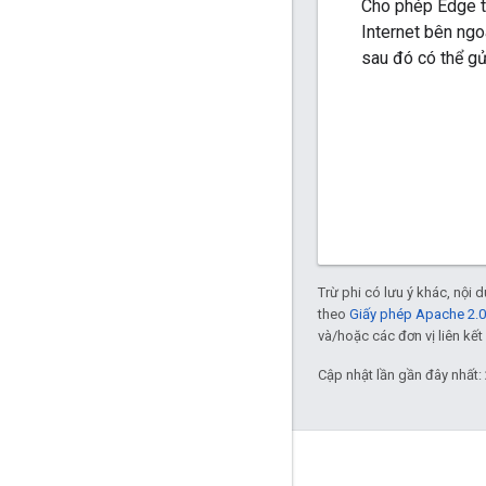
Cho phép Edge tự
Internet bên ngo
sau đó có thể gử
Trừ phi có lưu ý khác, nội
theo
Giấy phép Apache 2.0
và/hoặc các đơn vị liên kết 
Cập nhật lần gần đây nhất:
Giới thiệu về Apigee