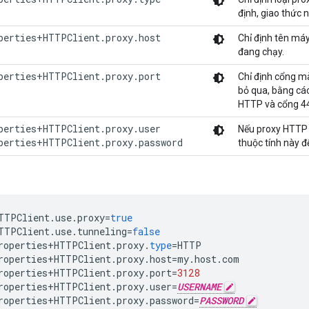
định, giao thức 
perties+HTTPClient.proxy.host
Chỉ định tên máy
đang chạy.
perties+HTTPClient.proxy.port
Chỉ định cổng m
bỏ qua, bằng các
HTTP và cổng 4
perties+HTTPClient.proxy.user

Nếu proxy HTTP 
perties+HTTPClient.proxy.password
thuộc tính này để
TTPClient
.
use
.
proxy
=
true
TTPClient
.
use
.
tunneling
=
false
roperties
+
HTTPClient
.
proxy
.
type
=
HTTP
roperties
+
HTTPClient
.
proxy
.
host
=
my
.
host
.
com
roperties
+
HTTPClient
.
proxy
.
port
=
3128
roperties
+
HTTPClient
.
proxy
.
user
=
USERNAME
roperties
+
HTTPClient
.
proxy
.
password
=
PASSWORD