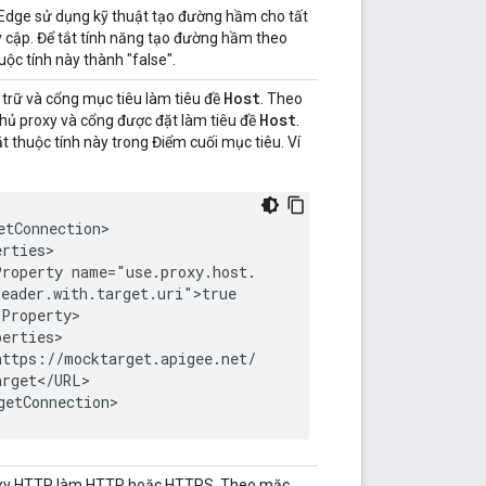
Edge sử dụng kỹ thuật tạo đường hầm cho tất
y cập. Để tắt tính năng tạo đường hầm theo
uộc tính này thành "false".
Host
trữ và cổng mục tiêu làm tiêu đề
. Theo
Host
hủ proxy và cổng được đặt làm tiêu đề
.
ặt thuộc tính này trong Điểm cuối mục tiêu. Ví
tConnection>

rties>

roperty name="use.proxy.host.

eader.with.target.uri">true

Property>

erties>

ttps://mocktarget.apigee.net/

rget</URL>

getConnection>
roxy HTTP làm HTTP hoặc HTTPS. Theo mặc