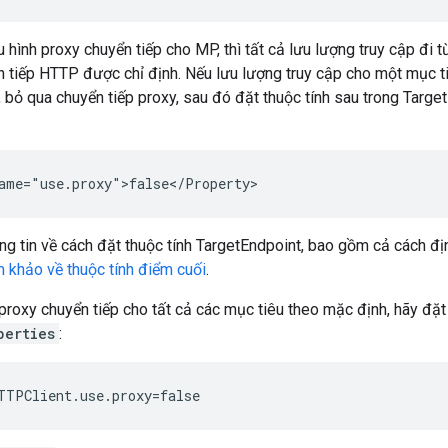
 hình proxy chuyển tiếp cho MP, thì tất cả lưu lượng truy cập đi t
 tiếp HTTP được chỉ định. Nếu lưu lượng truy cập cho một mục ti
, bỏ qua chuyển tiếp proxy, sau đó đặt thuộc tính sau trong Targ
ame="use.proxy">false</Property>
ng tin về cách đặt thuộc tính TargetEndpoint, bao gồm cả cách địn
am khảo về thuộc tính điểm cuối
.
 proxy chuyển tiếp cho tất cả các mục tiêu theo mặc định, hãy đặt
perties
:
TTPClient.use.proxy=false