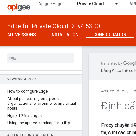
Apigee Edge
Private Cloud
API
Edge for Private Cloud
v4.53.00
ALL VERSIONS
INSTALLATION
CONFIGURATION
bằng AI có thể có l
VERSION 4
.
53
.
00
Apigee Edge
Ed
How to configure Edge
About planets
,
regions
,
pods
,
Định cấ
organizations
,
environments and virtual
hosts
Nginx 1
.
26 changes
Using the apigee-adminapi
.
sh utility
Proxy chuyển ti
thực thi các chí
AFTER THE INSTALLATION