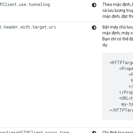
PClient.use.tunneling
Theo mặc định, 
cả lưu lượng tru
mặc định, đặt th
t.header.with.target.uri
Đặt máy chủ lưu 
mặc định, máy c
Bạn chỉ có thể đ
dụ:
<HTTPTarge
    <Prope
        <P
         h
        </
    </Prop
    <URL>h
     my-ta
</HTTPTar
perties+HTTPClient.proxy.type
Chỉ định loại p