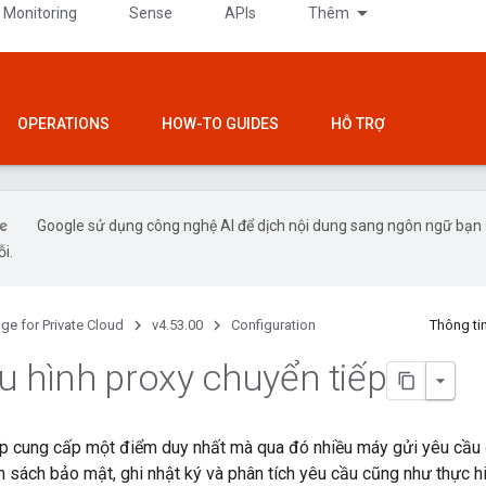
 Monitoring
Sense
APIs
Thêm
OPERATIONS
HOW-TO GUIDES
HỖ TRỢ
Google sử dụng công nghệ AI để dịch nội dung sang ngôn ngữ bạn ư
ỗi.
ge for Private Cloud
v4.53.00
Configuration
Thông ti
u hình proxy chuyển tiếp
ếp cung cấp một điểm duy nhất mà qua đó nhiều máy gửi yêu cầu 
nh sách bảo mật, ghi nhật ký và phân tích yêu cầu cũng như thực 