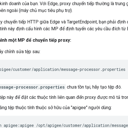
 kinh doanh của bạn. Với Edge, proxy chuyển tiếp thường là trung
ên ngoài (máy chủ mục tiêu phụ trợ).
 chuyển tiếp HTTP giữa Edge và TargetEndpoint, bạn phải định cấ
tính này định cấu hình các MP để định tuyến các yêu cầu đích từ
hình một MP để chuyển tiếp proxy:
ãy chỉnh sửa tệp sau:
pigee/customer/application/message-processor.properties
essage-processor.properties
chưa tồn tại, hãy tạo tệp đó.
tệp này để đặt các thuộc tính liên quan đến proxy được mô tả tr
ng tệp thuộc tính thuộc sở hữu của "apigee" người dùng:
n apigee:apigee /opt/apigee/customer/application/message