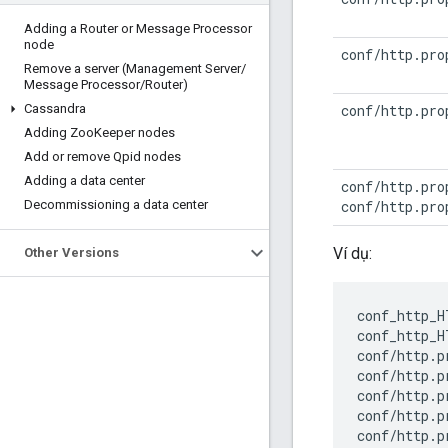
Adding a Router or Message Processor
node
conf/http.pro
Remove a server (Management Server
/
Message Processor
/
Router)
Cassandra
conf/http.pro
Adding Zoo
Keeper nodes
Add or remove Qpid nodes
Adding a data center
conf/http.pro
Decommissioning a data center
conf/http.pro
Ví dụ:
Other Versions
conf_http_H
conf_http_H
conf
/
http
.
p
conf
/
http
.
p
conf
/
http
.
p
conf
/
http
.
p
conf
/
http
.
p