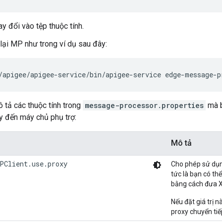
y đổi vào tệp thuộc tính.
lại MP như trong ví dụ sau đây:
/apigee/apigee-service/bin/apigee-service edge-message-p
 tả các thuộc tính trong
message-processor.properties
mà b
y đến máy chủ phụ trợ:
Mô tả
PClient.use.proxy
Cho phép sử dụng
tức là bạn có th
bằng cách đưa X
Nếu đặt giá trị 
proxy chuyển tiế