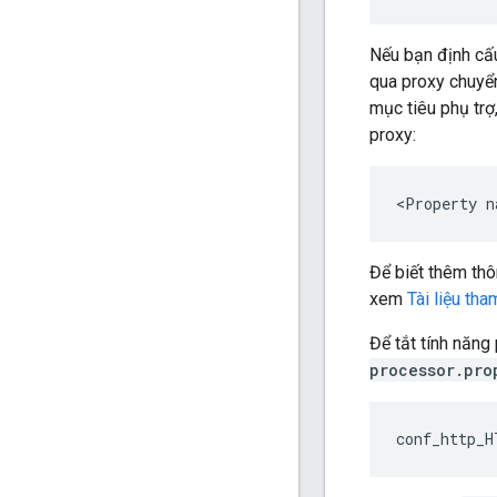
Nếu bạn định cấu
qua proxy chuyển
mục tiêu phụ trợ
proxy:
<Property n
Để biết thêm thô
xem
Tài liệu th
Để tắt tính năng
processor.pro
conf_http_H