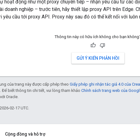
 hoạt động như một proxy chuyển tiếp – nhận yêu cầu từ các dịc
ài doanh nghiệp – trước tiên, hãy thiết lập proxy API trên Edge. C
i yêu cầu tới proxy API. Proxy này sau đó có thể kết nối với luôn 
Thông tin này có hữu ích không cho bạn không
GỬI Ý KIẾN PHẢN HỒI
 dung của trang này được cấp phép theo
Giấy phép ghi nhận tác giả 4.0 của Cr
. Để biết thông tin chi tiết, vui lòng tham khảo
Chính sách trang web của Googl
với Oracle.
 2026-02-17 UTC.
Cộng đồng và hỗ trợ