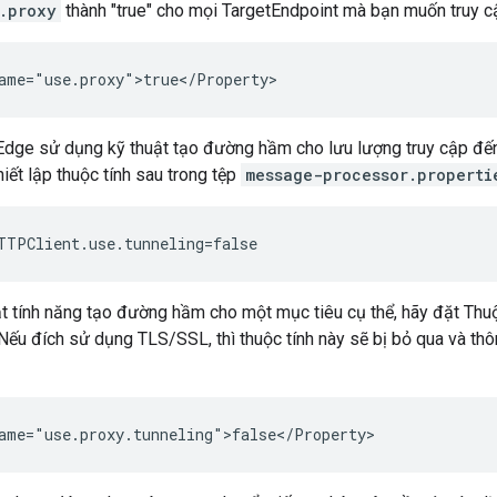
.proxy
thành "true" cho mọi TargetEndpoint mà bạn muốn truy c
ame="use.proxy">true</Property>
Edge sử dụng kỹ thuật tạo đường hầm cho lưu lượng truy cập đến
hiết lập thuộc tính sau trong tệp
message-processor.properti
TTPClient.use.tunneling=false
t tính năng tạo đường hầm cho một mục tiêu cụ thể, hãy đặt Thu
Nếu đích sử dụng TLS/SSL, thì thuộc tính này sẽ bị bỏ qua và t
ame="use.proxy.tunneling">false</Property>