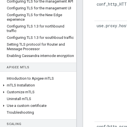
Configuring TLS for the management API
conf_http_HTT
Configuring TLS for the management UI
Configuring TLS for the New Edge
experience
use.proxy.hos
Configuring TLS 1
.
3 for northbound
traffic
Configuring TLS 1
.
3 for southboud traffic
Setting TLS protocol for Router and
Message Processor
Enabling Cassandra internode encryption
APIGEE M
TLS
Introduction to Apigee m
TLS
m
TLS Installation
Customize m
TLS
Uninstall m
TLS
Use a custom certificate
Troubleshooting
SCALING
conf/http.pro