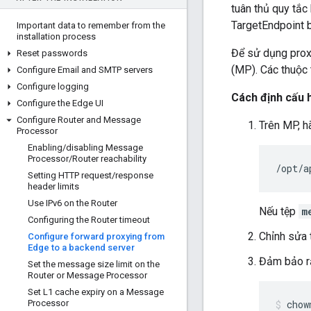
tuân thủ quy tắc
TargetEndpoint b
Important data to remember from the
installation process
Để sử dụng proxy
Reset passwords
(MP). Các thuộc 
Configure Email and SMTP servers
Configure logging
Cách định cấu 
Configure the Edge UI
Configure Router and Message
Trên MP, h
Processor
Enabling
/
disabling Message
Processor
/
Router reachability
/opt/a
Setting HTTP request
/
response
header limits
Use IPv6 on the Router
Nếu tệp
m
Configuring the Router timeout
Chỉnh sửa 
Configure forward proxying from
Edge to a backend server
Đảm bảo rằ
Set the message size limit on the
Router or Message Processor
Set L1 cache expiry on a Message
Processor
chow