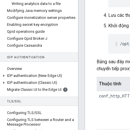
Writing analytics data to a file
Modifying Java memory settings
Lưu các tha
Configure monetization server properties
Enabling secret key encryption
Khởi động 
Qpid operations guide
Configure Qpid Broker-J
/opt
Configure Cassandra
IDP AUTHENTICATION
Bảng sau đây mô
chuyển tiếp prox
Overview
IDP authentication (New Edge UI)
IDP authentication (Classic UI)
Thuộc tính
Migrate Classic UI to the Edge UI
conf_http_HTT
TLS
/
SSL
Configuring TLS
/
SSL
Configuring TLS between a Router and a
Message Processor