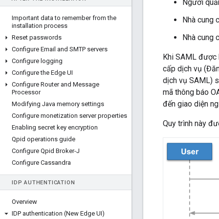
Người quản
Important data to remember from the
Nhà cung c
installation process
Nhà cung c
Reset passwords
Configure Email and SMTP servers
Khi SAML được b
Configure logging
cấp dịch vụ (Đăn
Configure the Edge UI
dịch vụ SAML) sẽ
Configure Router and Message
mã thông báo OA
Processor
đến giao diện n
Modifying Java memory settings
Configure monetization server properties
Quy trình này đư
Enabling secret key encryption
Qpid operations guide
Configure Qpid Broker-J
Configure Cassandra
IDP AUTHENTICATION
Overview
IDP authentication (New Edge UI)