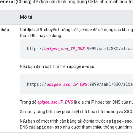
eneral
(Chung) để định cấu hình ứng dụng Okta, như minh hoạ tr
Mô tả
 nhập
Chỉ định URL chuyển hướng trở lại Edge để sử dụng sau khi n
thực. URL này có dạng:
http://
apigee_sso_IP_DNS
:9099/saml/SSO/alias
apigee-sso
Nếu bạn định bật TLS trên
:
https://
apigee_sso_IP_DNS
:9099/saml/SSO/alia
Trong đó
apigee_sso_IP_DNS
là địa chỉ IP hoặc tên DNS của n
Xin lưu ý rằng URL này phân biệt chữ hoa chữ thường và
SSO
apigee-sso
Nếu bạn có một trình cân bằng tải ở phía trước
apigee-sso
DNS của
như được tham chiếu thông qua trình 