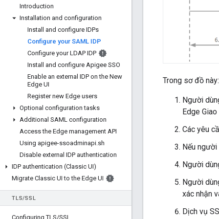
Introduction
Installation and configuration
Install and configure IDPs
Configure your SAML IDP
Configure your LDAP IDP
Install and configure Apigee SSO
Enable an external IDP on the New
Trong sơ đồ này:
Edge UI
Register new Edge users
Người dùng
Optional configuration tasks
Edge Giao 
Additional SAML configuration
Các yêu cầ
Access the Edge management API
Using apigee-ssoadminapi
.
sh
Nếu người 
Disable external IDP authentication
Người dùn
IDP authentication (Classic UI)
Migrate Classic UI to the Edge UI
Người dùng
xác nhận v
TLS
/
SSL
Dịch vụ SS
Configuring TLS
/
SSL