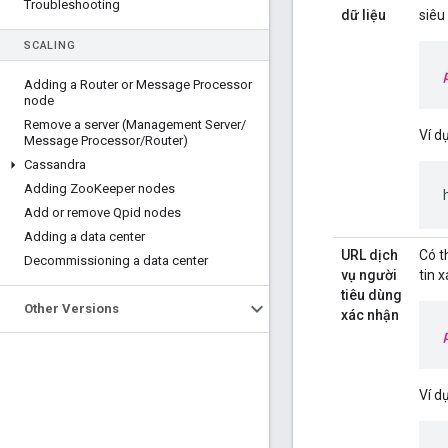
Troubleshooting
dữ liệu
siêu
SCALING
Adding a Router or Message Processor
node
Remove a server (Management Server
/
Ví dụ
Message Processor
/
Router)
Cassandra
Adding Zoo
Keeper nodes
Add or remove Qpid nodes
Adding a data center
URL dịch
Có t
Decommissioning a data center
vụ người
tin 
tiêu dùng
Other Versions
xác nhận
Ví dụ