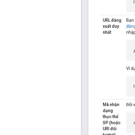
URL đăng
Bạn 
xuất duy
đăng
nhất
nhập
Ví dụ
Mã nhận
Đối 
dạng
thực thể
SP (hoặc
URI đối
tượng)