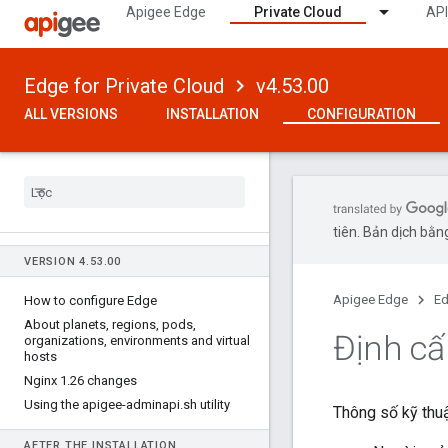
Apigee Edge
Private Cloud
API
Edge for Private Cloud
v4.53.00
ALL VERSIONS
INSTALLATION
CONFIGURATION
tiên. Bản dịch bằng
VERSION 4
.
53
.
00
Apigee Edge
Ed
How to configure Edge
About planets
,
regions
,
pods
,
Định cấ
organizations
,
environments and virtual
hosts
Nginx 1
.
26 changes
Using the apigee-adminapi
.
sh utility
Thông số kỹ thuậ
AFTER THE INSTALLATION