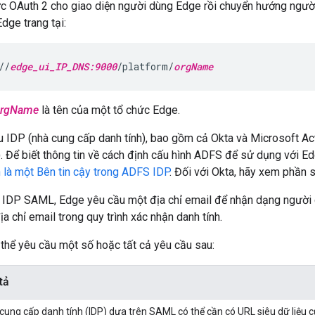
c OAuth 2 cho giao diện người dùng Edge rồi chuyển hướng ngườ
dge trang tại:
//
edge_ui_IP_DNS:9000
/platform/
orgName
orgName
là tên của một tổ chức Edge.
u IDP (nhà cung cấp danh tính), bao gồm cả Okta và Microsoft Ac
. Để biết thông tin về cách định cấu hình ADFS để sử dụng với 
 là một Bên tin cậy trong ADFS IDP
. Đối với Okta, hãy xem phần s
h IDP SAML, Edge yêu cầu một địa chỉ email để nhận dạng người 
địa chỉ email trong quy trình xác nhận danh tính.
 thể yêu cầu một số hoặc tất cả yêu cầu sau:
tả
cung cấp danh tính (IDP) dựa trên SAML có thể cần có URL siêu dữ liệu 