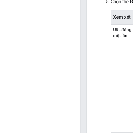
Chọn thẻ
G
Xem xét
URL đăng
một lần