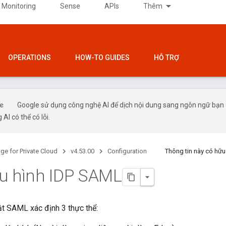
 Monitoring
Sense
APIs
Thêm
OPERATIONS
HOW-TO GUIDES
HỖ TRỢ
Google sử dụng công nghệ AI để dịch nội dung sang ngôn ngữ bạn
 AI có thể có lỗi.
ge for Private Cloud
v4.53.00
Configuration
Thông tin này có hữ
u hình IDP SAML
t SAML xác định 3 thực thể: