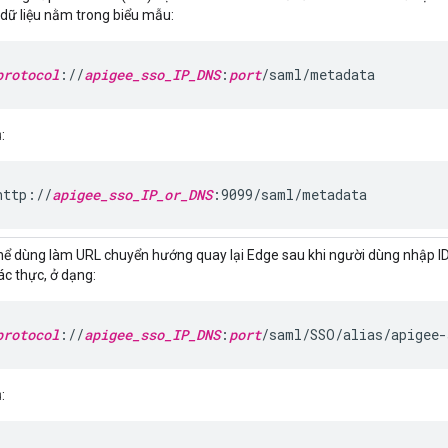
 dữ liệu nằm trong biểu mẫu:
protocol
://
apigee_sso_IP_DNS
:
port
/saml/metadata
:
http://
apigee_sso_IP_or_DNS
:9099/saml/metadata
hể dùng làm URL chuyển hướng quay lại Edge sau khi người dùng nhập I
xác thực, ở dạng:
protocol
://
apigee_sso_IP_DNS
:
port
/saml/SSO/alias/apigee-
: