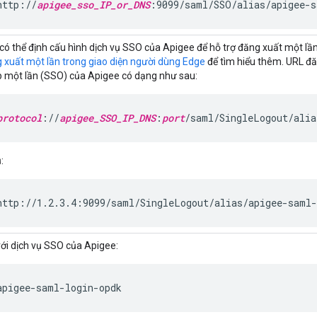
http://
apigee_sso_IP_or_DNS
:9099/saml/SSO/alias/apigee-s
có thể định cấu hình dịch vụ SSO của Apigee để hỗ trợ đăng xuất một l
 xuất một lần trong giao diện người dùng Edge
để tìm hiểu thêm. URL đă
 một lần (SSO) của Apigee có dạng như sau:
protocol
://
apigee_SSO_IP_DNS
:
port
/saml/SingleLogout/alia
:
http://1.2.3.4:9099/saml/SingleLogout/alias/apigee-saml-
với dịch vụ SSO của Apigee:
apigee-saml-login-opdk