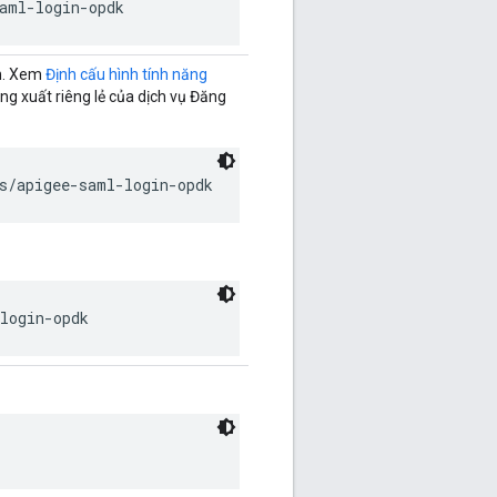
aml-login-opdk
ần. Xem
Định cấu hình tính năng
ng xuất riêng lẻ của dịch vụ Đăng
s/apigee-saml-login-opdk
login-opdk