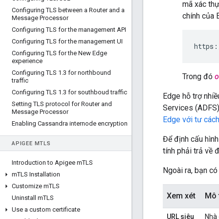
mã xác thự
Configuring TLS between a Router and a
chính của E
Message Processor
Configuring TLS for the management API
Configuring TLS for the management UI
https:
Configuring TLS for the New Edge
experience
Configuring TLS 1
.
3 for northbound
Trong đó
traffic
Configuring TLS 1
.
3 for southboud traffic
Edge hỗ trợ nhiề
Setting TLS protocol for Router and
Services (ADFS)
Message Processor
Edge với tư cách
Enabling Cassandra internode encryption
Để định cấu hìn
APIGEE M
TLS
tính phải trả về 
Introduction to Apigee m
TLS
Ngoài ra, bạn có
m
TLS Installation
Customize m
TLS
Xem xét
Mô 
Uninstall m
TLS
Use a custom certificate
URL siêu
Nhà 