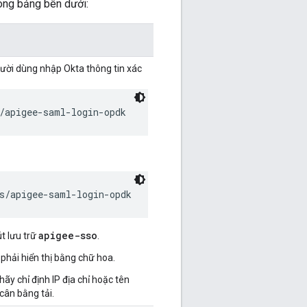
ong bảng bên dưới:
gười dùng nhập Okta thông tin xác
/apigee-saml-login-opdk
s/apigee-saml-login-opdk
apigee-sso
út lưu trữ
.
phải hiển thị bằng chữ hoa.
,hãy chỉ định IP địa chỉ hoặc tên
cân bằng tải.