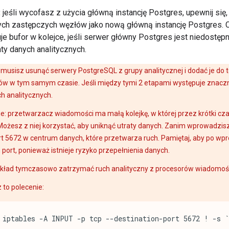
:
jeśli wycofasz z użycia główną instancję Postgres, upewnij się
ych zastępczych węzłów jako nową główną instancję Postgres. 
e bufor w kolejce, jeśli serwer główny Postgres jest niedostępn
aty danych analitycznych.
musisz usunąć serwery PostgreSQL z grupy analitycznej i dodać je do t
w w tym samym czasie. Jeśli między tymi 2 etapami występuje znaczn
h analitycznych.
: przetwarzacz wiadomości ma małą kolejkę, w której przez krótki cz
Możesz z niej korzystać, aby uniknąć utraty danych. Zanim wprowadzisz
rt 5672 w centrum danych, które przetwarza ruch. Pamiętaj, aby po 
 port, ponieważ istnieje ryzyko przepełnienia danych.
kład tymczasowo zatrzymać ruch analityczny z procesorów wiadomośc
 to polecenie:
iptables -A INPUT -p tcp --destination-port 5672 ! -s 