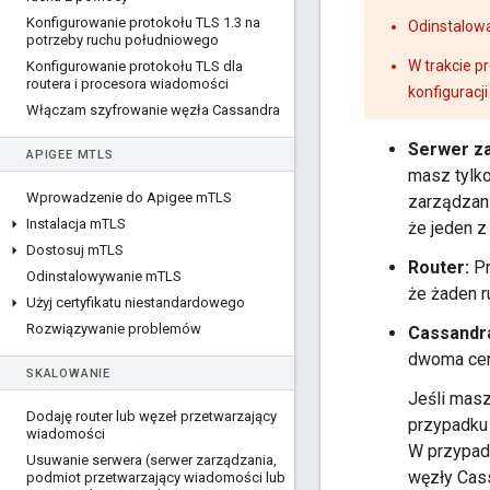
Konfigurowanie protokołu TLS 1
.
3 na
Odinstalow
potrzeby ruchu południowego
W trakcie 
Konfigurowanie protokołu TLS dla
routera i procesora wiadomości
konfiguracj
Włączam szyfrowanie węzła Cassandra
Serwer za
APIGEE M
TLS
masz tylk
Wprowadzenie do Apigee m
TLS
zarządzani
Instalacja m
TLS
że jeden z
Dostosuj m
TLS
Router:
Pr
Odinstalowywanie m
TLS
że żaden r
Użyj certyfikatu niestandardowego
Rozwiązywanie problemów
Cassandr
dwoma cen
SKALOWANIE
Jeśli masz
Dodaję router lub węzeł przetwarzający
przypadku 
wiadomości
W przypad
Usuwanie serwera (serwer zarządzania
,
węzły Cas
podmiot przetwarzający wiadomości lub