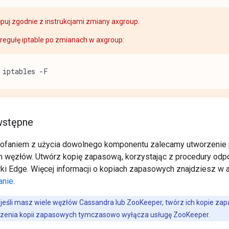
puj zgodnie z instrukcjami zmiany axgroup.
regułę iptable po zmianach w axgroup:
iptables -F
wstępne
ofaniem z użycia dowolnego komponentu zalecamy utworzenie p
 węzłów. Utwórz kopię zapasową, korzystając z procedury odpo
ki Edge. Więcej informacji o kopiach zapasowych znajdziesz w 
anie
.
jeśli masz wiele węzłów Cassandra lub ZooKeeper, twórz ich kopie z
rzenia kopii zapasowych tymczasowo wyłącza usługę ZooKeeper.