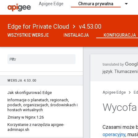
Apigee Edge
Chmura prywatna
Edge for Private Cloud
v4.53.00
WSZYSTKIE WERSJE
INSTALACJA
KONFIGURACJA
język. Tłumaczen
WERSJA 4
.
53
.
00
Apigee Edge
Ed
Jak skonfigurować Edge
Informacje o planetach
,
regionach
,
Wycofa
podach
,
organizacjach
,
środowiskach i
hostach wirtualnych
Zmiany w Nginx 1
.
26
Korzystanie z narzędzia apigee-
Czasami może by
adminapi
.
sh
operacyjny
, mus