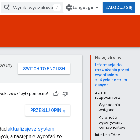
/
ZALOGUJ SIĘ
Na tej stronie
erowany
Informacje do
rozważenia przed
wycofaniem
z użycia centrum
danych
Zanim
 wskazówki były pomocne?
rozpoczniesz
Wymagania
wstępne
PRZEŚLIJ OPINIĘ
Kolejność
wycofywania
komponentów
kład
aktualizujesz system
Interfejs Edge
ych, a następnie wycofać ze