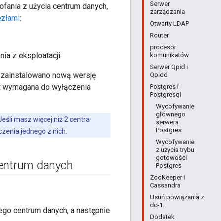
Serwer
fania z użycia centrum danych,
zarządzania
ęzłami
:
Otwarty LDAP
Router
procesor
ia z eksploatacji.
komunikatów
Serwer Qpid i
m zainstalowano nową wersję
Qpidd
st wymagana do wyłączenia
Postgres i
Postgresql
Wycofywanie
głównego
śli masz więcej niż 2 centra
serwera
Postgres
czenia jednego z nich.
Wycofywanie
z użycia trybu
gotowości
centrum danych
Postgres
ZooKeeper i
Cassandra
Usuń powiązania z
dc-1.
ego centrum danych, a następnie
Dodatek