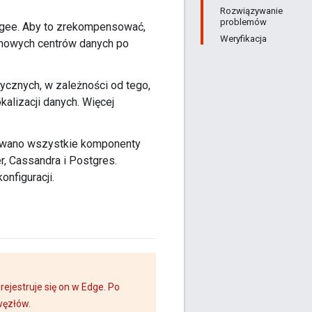
Rozwiązywanie
problemów
igee. Aby to zrekompensować,
Weryfikacja
 nowych centrów danych po
ycznych, w zależności od tego,
alizacji danych. Więcej
rowano wszystkie komponenty
, Cassandra i Postgres.
nfiguracji.
ejestruje się on w Edge. Po
węzłów.