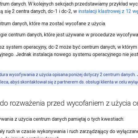
ntrum danych. W kolejnych sekcjach przedstawiamy przykład wyco
ą się 2 centra danych, dc-1 i dc-2, w
instalacji klastrowej z 12 w
ntrum danych, które ma zostać wycofane z użycia.
ugie centrum danych, które jest używane w procedurze wycofywan
jesz system operacyjny, dc-2 może być centrum danych, w który
jnego. Jednak instalacja nowego systemu operacyjnego nie je
ura wycofywania z użycia opisana poniżej dotyczy 2 centrum danych. Je
eca, abyś skontaktował się z partnerem ds. obsługi klienta w celu wyłą
 do rozważenia przed wycofaniem z użycia 
ania z użycia centrum danych pamiętaj o tych kwestiach:
ały ruch w czasie wykonywania i ruch zarządzający do wyłączan