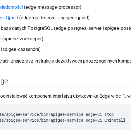
wiadomości
(edge-message-processor)
r i Qpidd
(edge-qpid-server i apigee-qpidd)
 baza danych PostgreSQL (edge-postgres-server i apigee-post
r
(apigee-zookeeper)
(apigee-cassandra)
cjach znajdziesz instrukcje dezaktywacji poszczególnych komp
dge
 odinstalować komponent interfejsu użytkownika Edge w dc-1, wp
ee/apigee-service/bin/apigee-service edge-ui uninstall