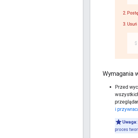
Postę
Usuń 
Wymagania 
Przed wyc
wszystkich
przeglądar
i przywrac
Uwaga:
proces two