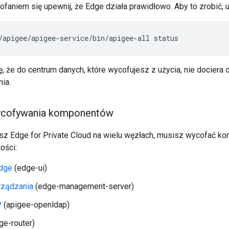
faniem się upewnij, że Edge działa prawidłowo. Aby to zrobić, u
/apigee/apigee-service/bin/apigee-all status
ę, że do centrum danych, które wycofujesz z użycia, nie dociera
ia.
ycofywania komponentów
jesz Edge for Private Cloud na wielu węzłach, musisz wycofać k
ości:
Edge
(edge-ui)
rządzania
(edge-management-server)
P
(apigee-openldap)
ge-router)