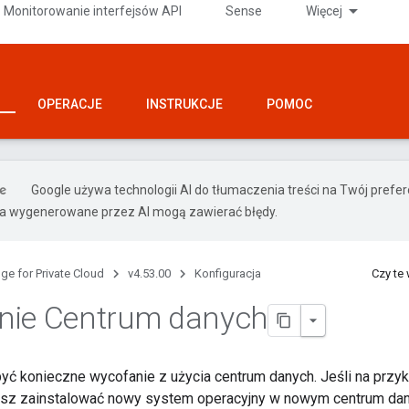
Monitorowanie interfejsów API
Sense
Więcej
OPERACJE
INSTRUKCJE
POMOC
Google używa technologii AI do tłumaczenia treści na Twój pref
ia wygenerowane przez AI mogą zawierać błędy.
ge for Private Cloud
v4.53.00
Konfiguracja
Czy te
nie Centrum danych
ć konieczne wycofanie z użycia centrum danych. Jeśli na przy
isz zainstalować nowy system operacyjny w nowym centrum dan