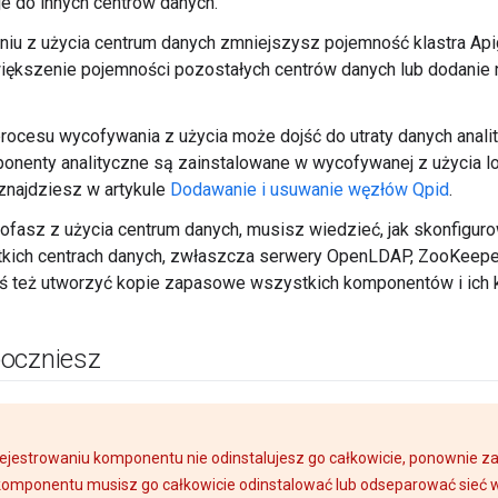
 je do innych centrów danych.
niu z użycia centrum danych zmniejszysz pojemność klastra Ap
iększenie pojemności pozostałych centrów danych lub dodanie
ocesu wycofywania z użycia może dojść do utraty danych analit
onenty analityczne są zainstalowane w wycofywanej z użycia lok
 znajdziesz w artykule
Dodawanie i usuwanie węzłów Qpid
.
ofasz z użycia centrum danych, musisz wiedzieć, jak skonfigu
kich centrach danych, zwłaszcza serwery OpenLDAP, ZooKeeper
 też utworzyć kopie zapasowe wszystkich komponentów i ich ko
oczniesz
rejestrowaniu komponentu nie odinstalujesz go całkowicie, ponownie zar
komponentu musisz go całkowicie odinstalować lub odseparować sieć 