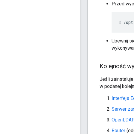
Przed wyco
/opt
Upewnij si
wykonywan
Kolejność w
Jeśli zainstalu
w podanej kolejn
Interfejs 
Serwer za
OpenLDA
Router
(ed