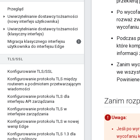
przekieruj
Przegląd
Po wycofa
Uwierzytelnianie dostawcy tożsamości
rozważ zw
(nowy interfejs użytkownika)
wycofaniu.
Uwierzytelnianie dostawcy tożsamości
(klasyczny interfejs)
Podczas pr
Migracja klasycznego interfejsu
które komp
użytkownika do interfejsu Edge
informacji
TLS
/
SSL
Zanim wyc
Konfigurowanie TLS
/
SSL
we wszyst
Konfigurowanie protokołu TLS między
Powinieneś
routerem a podmiotem przetwarzającym
wiadomości
Konfigurowanie protokołu TLS dla
Zanim rozp
interfejsu API zarządzania
Konfigurowanie protokołu TLS w
interfejsie zarządzania
Uwaga:
Konfigurowanie protokołu TLS w nowej
wersji Edge
Jeśli po wy
Konfigurowanie protokołu TLS 1
.
3 dla
wycofaniu 
ruchu z północy