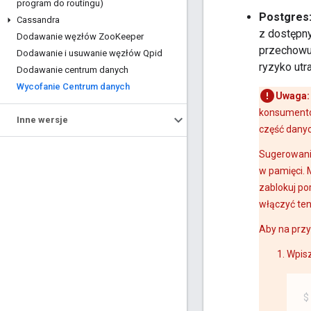
program do routingu)
Postgres
Cassandra
z dostępn
Dodawanie węzłów Zoo
Keeper
przechowuj
Dodawanie i usuwanie węzłów Qpid
ryzyko utr
Dodawanie centrum danych
Wycofanie Centrum danych
Uwaga:
konsumentó
Inne wersje
część danyc
Sugerowanie
w pamięci. 
zablokuj po
włączyć ten
Aby na przy
Wpisz