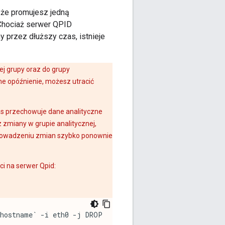
, że promujesz jedną
Chociaż serwer QPID
y przez dłuższy czas, istnieje
ej grupy oraz do grupy
e opóźnienie, możesz utracić
as przechowuje dane analityczne
 zmiany w grupie analitycznej,
wprowadzeniu zmian szybko ponownie
i na serwer Qpid:
`hostname` -i eth0 -j DROP