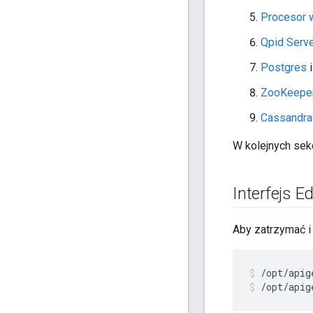
Procesor 
Qpid Serve
Postgres
i
ZooKeepe
Cassandra
W kolejnych sek
Interfejs E
Aby zatrzymać i
/opt/apig