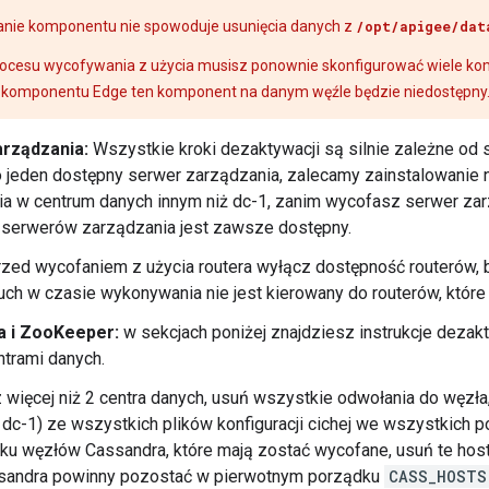
anie komponentu nie spowoduje usunięcia danych z
/opt/apigee/dat
procesu wycofywania z użycia musisz ponownie skonfigurować wiele 
i komponentu Edge ten komponent na danym węźle będzie niedostępny
rządzania:
Wszystkie kroki dezaktywacji są silnie zależne od 
o jeden dostępny serwer zarządzania, zalecamy zainstalowani
a w centrum danych innym niż dc-1, zanim wycofasz serwer zarz
 serwerów zarządzania jest zawsze dostępny.
zed wycofaniem z użycia routera wyłącz dostępność routerów, bl
uch w czasie wykonywania nie jest kierowany do routerów, któr
a i ZooKeeper:
w sekcjach poniżej znajdziesz instrukcje dezakt
trami danych.
 więcej niż 2 centra danych, usuń wszystkie odwołania do węzła
dc-1) ze wszystkich plików konfiguracji cichej we wszystkich p
ku węzłów Cassandra, które mają zostać wycofane, usuń te hos
sandra powinny pozostać w pierwotnym porządku
CASS_HOSTS