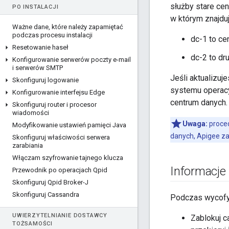
służby stare ce
PO INSTALACJI
w którym znajduj
Ważne dane
,
które należy zapamiętać
podczas procesu instalacji
dc-1 to ce
Resetowanie haseł
dc-2 to dr
Konfigurowanie serwerów poczty e-mail
i serwerów SMTP
Jeśli aktualizu
Skonfiguruj logowanie
systemu operacy
Konfigurowanie interfejsu Edge
centrum danych.
Skonfiguruj router i procesor
wiadomości
Uwaga:
proced
Modyfikowanie ustawień pamięci Java
danych, Apigee zal
Skonfiguruj właściwości serwera
zarabiania
Włączam szyfrowanie tajnego klucza
Informacje
Przewodnik po operacjach Qpid
Skonfiguruj Qpid Broker-J
Skonfiguruj Cassandra
Podczas wycofyw
UWIERZYTELNIANIE DOSTAWCY
Zablokuj c
TOŻSAMOŚCI