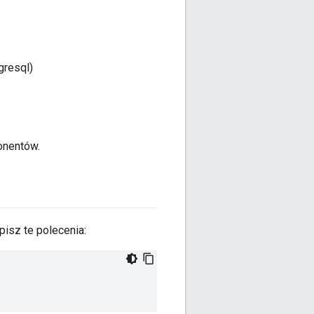
gresql)
onentów.
isz te polecenia: