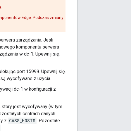
a
.
komponentów Edge. Podczas zmiany
.
serwera zarządzania. Jeśli
e nowego komponentu serwera
ądzania w dc-1. Upewnij się,
okując port 15999. Upewnij się,
e są wycofywane z użycia.
ywacji dc-1 w konfiguracji z
, który jest wycofywany (w tym
ozostałych centrach danych.
ty z
CASS_HOSTS
. Pozostałe
.