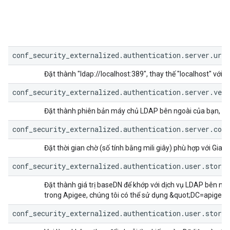
conf_security_externalized.authentication.server.url=
Đặt thành "ldap://localhost:389", thay thế "localhost" với
conf_security_externalized.authentication.server.vers
Đặt thành phiên bản máy chủ LDAP bên ngoài của bạn, ví d
conf_security_externalized.authentication.server.con
Đặt thời gian chờ (số tính bằng mili giây) phù hợp với Gi
conf_security_externalized.authentication.user.store.
Đặt thành giá trị baseDN để khớp với dịch vụ LDAP bên ngoà
trong Apigee, chúng tôi có thể sử dụng &quot;DC=apige
conf_security_externalized.authentication.user.store