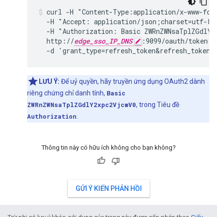
curl -H "Content-Type:application/x-www-form
  -H "Accept: application/json;charset=utf-8" 
  -H "Authorization: Basic ZWRnZWNsaTplZGdlY2
  http://
edge_sso_IP_DNS
:9099/oauth/token \

  -d 'grant_type=refresh_token&refresh_token=
LƯU Ý:
Để uỷ quyền, hãy truyền ứng dụng OAuth2 dành
riêng chứng chỉ danh tính,
Basic
ZWRnZWNsaTplZGdlY2xpc2VjcmV0
, trong Tiêu đề
Authorization
.
Thông tin này có hữu ích không cho bạn không?
GỬI Ý KIẾN PHẢN HỒI