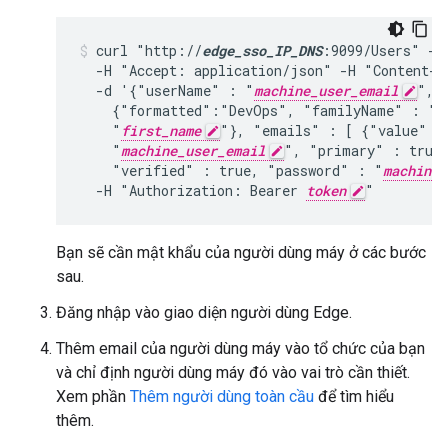
curl "http://
edge_sso_IP_DNS
:9099/Users" -i
  -H "Accept: application/json" -H "Content-T
  -d '{"userName" : "
machine_user_email
", "
    {"formatted":"DevOps", "familyName" : "
l
    "
first_name
"}, "emails" : [ {"value" :

    "
machine_user_email
", "primary" : true 
    "verified" : true, "password" : "
machine_
  -H "Authorization: Bearer 
token
"
Bạn sẽ cần mật khẩu của người dùng máy ở các bước
sau.
Đăng nhập vào giao diện người dùng Edge.
Thêm email của người dùng máy vào tổ chức của bạn
và chỉ định người dùng máy đó vào vai trò cần thiết.
Xem phần
Thêm người dùng toàn cầu
để tìm hiểu
thêm.