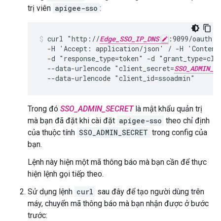
trị viên
apigee-sso
:
curl "http://
Edge_SSO_IP_DNS
:9099/oauth/t
  -H 'Accept: application/json' / -H 'Content
  -d "response_type=token" -d "grant_type=clie
  --data-urlencode "client_secret=
SSO_ADMIN_S
  --data-urlencode "client_id=ssoadmin"
Trong đó
SSO_ADMIN_SECRET
là mật khẩu quản trị
mà bạn đã đặt khi cài đặt
apigee-sso
theo chỉ định
của thuộc tính
SSO_ADMIN_SECRET
trong config của
bạn.
Lệnh này hiện một mã thông báo mà bạn cần để thực
hiện lệnh gọi tiếp theo.
Sử dụng lệnh
curl
sau đây để tạo người dùng trên
máy, chuyển mã thông báo mà bạn nhận được ở bước
trước: