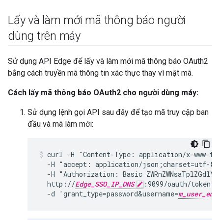
Lấy và làm mới mã thông báo người
dùng trên máy
Sử dụng API Edge để lấy và làm mới mã thông báo OAuth2
bằng cách truyền mã thông tin xác thực thay vì mật mã.
Cách lấy mã thông báo OAuth2 cho người dùng máy:
Sử dụng lệnh gọi API sau đây để tạo mã truy cập ban
đầu và mã làm mới:
curl -H "Content-Type: application/x-www-for
  -H "accept: application/json;charset=utf-8" 
  -H "Authorization: Basic ZWRnZWNsaTplZGdlY2
  http://
Edge_SSO_IP_DNS
:9099/oauth/token -s
  -d 'grant_type=password&username=
m_user_ema