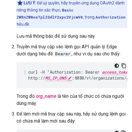
LƯU Ý:
Để uỷ quyền, hãy truyền ứng dụng OAuth2 dành
riêng thông tin xác thực,
Basic
ZWRnZWNsaTplZGdlY2xpc2VjcmV0
, trong
Authorization
tiêu đề.
Lưu mã thông báo để sử dụng sau này.
Truyền mã truy cập vào lệnh gọi API quản lý Edge
dưới dạng tiêu đề
Bearer
, như ví dụ sau cho thấy:
curl -H "Authorization: Bearer 
access_token
  http://
MS_IP_DNS
:8080/v1/organizations/
or
Trong đó
org_name
là tên của tổ chức có chứa người
dùng máy.
Để làm mới mã truy cập sau này, hãy sử dụng lệnh gọi
có chứa mã làm mới sau đây: