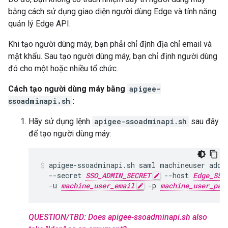
bằng cách sử dụng giao diện người dùng Edge và tính năng
quản lý Edge API.
Khi tạo người dùng máy, bạn phải chỉ định địa chỉ email và
mật khẩu. Sau tạo người dùng máy, bạn chỉ định người dùng
đó cho một hoặc nhiều tổ chức.
Cách tạo người dùng máy bằng
apigee-
ssoadminapi.sh
:
Hãy sử dụng lệnh
apigee-ssoadminapi.sh
sau đây
để tạo người dùng máy:
apigee-ssoadminapi.sh saml machineuser add 
  --secret 
SSO_ADMIN_SECRET
 --host 
Edge_SSO
  -u 
machine_user_email
 -p 
machine_user_pas
QUESTION/TBD: Does apigee-ssoadminapi.sh also