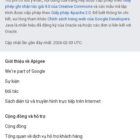
Trừ phi có lưu ý khác, nội dung của trang này được cấp phép theo
Giấy
phép ghi nhận tác giả 4.0 của Creative Commons
và các mẫu mã lập
trình được cấp phép theo
Giấy phép Apache 2.0
. Để biết thông tin chi
tiết, vui lòng tham khảo
Chính sách trang web của Google Developers
.
Java là nhãn hiệu đã đăng ký của Oracle và/hoặc các đơn vị liên kết với
Oracle.
Cập nhật lần gần đây nhất: 2026-02-03 UTC.
Giới thiệu về Apigee
We're part of Google
Sự kiện
Đối tác
Sách điện tử và truyền hình trực tiếp trên Internet
Cộng đồng và hỗ trợ
Cộng đồng
Tổng quan về dịch vụ hỗ trợ khách hàng