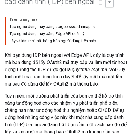
cấp danh tính (IDP) bên ngoài
Trên trang này
Tạo người dùng máy bằng apigee-ssoadminapi.sh
Tạo người dùng máy bằng Edge API quản lý
Lấy và làm mới mã thông báo người dùng trên máy
Khi bạn dùng
IDP
bên ngoài với Edge API, đây là quy trình
mà bạn dùng để lấy OAuth2 mã truy cập và làm mới từ hoạt
động tương tác IDP được gọi là
quy trình mật mã
. Với Quy
trình mật mã, bạn dùng trình duyệt để lấy mật mã một lần
mà sau đó dùng để lấy OAuth2 mã thông báo.
Tuy nhiên, môi trường phát triển của bạn có thể hỗ trợ tính
năng tự động hoá cho các nhiệm vụ phát triển phổ biến,
chẳng hạn như tự động hoá thử nghiệm hoặc
CI/CD
. Để tự
động hoá những công việc này khi một nhà cung cấp danh
tính (IDP) bên ngoài đang bật, bạn cần một cách nào đó để
lấy và làm mới mã thông báo OAuth2 mà không cần sao