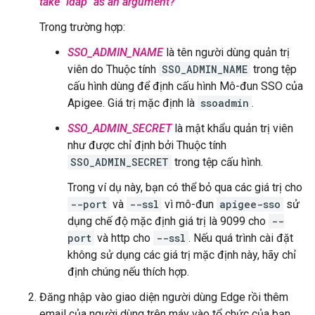
take "ldap" as an argument?
Trong trường hợp:
SSO_ADMIN_NAME
là tên người dùng quản trị
viên do Thuộc tính
SSO_ADMIN_NAME
trong tệp
cấu hình dùng để định cấu hình Mô-đun SSO của
Apigee. Giá trị mặc định là
ssoadmin
.
SSO_ADMIN_SECRET
là mật khẩu quản trị viên
như được chỉ định bởi Thuộc tính
SSO_ADMIN_SECRET
trong tệp cấu hình.
Trong ví dụ này, bạn có thể bỏ qua các giá trị cho
--port
và
--ssl
vì mô-đun
apigee-sso
sử
dụng chế độ mặc định giá trị là 9099 cho
--
port
và http cho
--ssl
. Nếu quá trình cài đặt
không sử dụng các giá trị mặc định này, hãy chỉ
định chúng nếu thích hợp.
Đăng nhập vào giao diện người dùng Edge rồi thêm
email của người dùng trên máy vào tổ chức của bạn