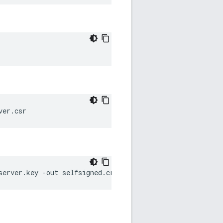
ver.csr
server.key -out selfsigned.crt