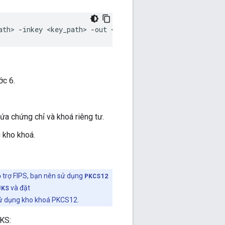
ath> -inkey <key_path> -out <keystore_path> -name <alias
c 6.
 chứng chỉ và khoá riêng tư.
 kho khoá.
 trợ FIPS, bạn nên sử dụng
PKCS12
JKS
và đặt
 dụng kho khoá PKCS12.
KS: