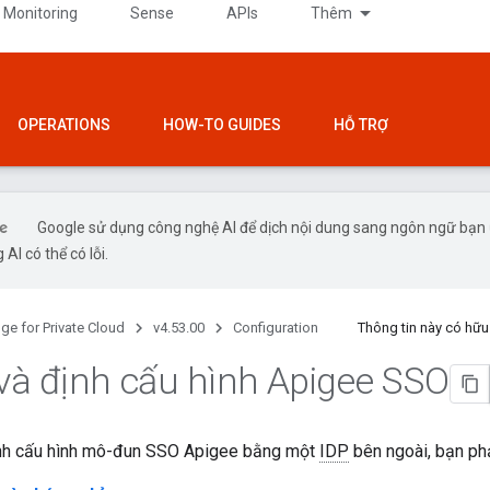
 Monitoring
Sense
APIs
Thêm
OPERATIONS
HOW-TO GUIDES
HỖ TRỢ
Google sử dụng công nghệ AI để dịch nội dung sang ngôn ngữ bạn
 AI có thể có lỗi.
ge for Private Cloud
v4.53.00
Configuration
Thông tin này có hữ
 và định cấu hình Apigee SSO
ịnh cấu hình mô-đun SSO Apigee bằng một
IDP
bên ngoài, bạn ph