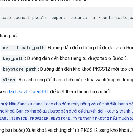
sudo openssl pkcs12 -export -clcerts -in <certificate_p
thông số:
certificate_path
:
Đường dẫn đến chứng chỉ được tạo ở Bướ
key_path
:
Đường dẫn đến khoá riêng tư được tạo ở Bước 3.
keystore_path
:
Đường dẫn đến kho khoá PKCS12 mới tạo chứa
alias
:
Bí danh dùng để tham chiếu cặp khoá và chứng chỉ trong
 xem
tài liệu về OpenSSL
để biết thêm thông tin chi tiết.
ưu ý:
Nếu đang sử dụng Edge cho đám mây riêng với các hệ điều hành hỗ
ho khoá. Bạn có thể bỏ qua bước bên dưới để chuyển đổi
PKCS12
thành
SAML_SERVICE_PROVIDER_KEYSTORE_TYPE
thành
PKCS12
nếu muốn sử
ng bắt buộc) Xuất khoá và chứng chỉ từ PKCS12 sang kho khoá J