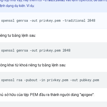
ng hợp như vậy, hãy thêm cờ
-traditional
vào lệnh OpenSSL để đảm b
ịnh dạng dự kiến. Ví dụ:
 openssl genrsa -out privkey.pem -traditional 2048
iêng tư bằng lệnh sau:
 openssl genrsa -out privkey.pem 2048
ông khai từ khoá riêng tư bằng lệnh sau:
 openssl rsa -pubout -in privkey.pem -out pubkey.pem
hủ sở hữu của tệp PEM đầu ra thành người dùng "apigee":