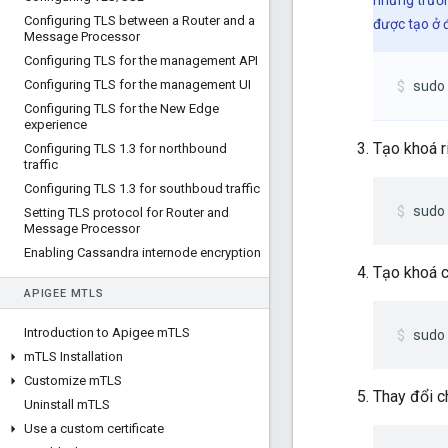
những trườ
Configuring TLS between a Router and a
được tạo ở đ
Message Processor
Configuring TLS for the management API
sudo
Configuring TLS for the management UI
Configuring TLS for the New Edge
experience
Tạo khoá r
Configuring TLS 1
.
3 for northbound
traffic
Configuring TLS 1
.
3 for southboud traffic
sudo
Setting TLS protocol for Router and
Message Processor
Enabling Cassandra internode encryption
Tạo khoá c
APIGEE M
TLS
Introduction to Apigee m
TLS
sudo
m
TLS Installation
Customize m
TLS
Thay đổi c
Uninstall m
TLS
Use a custom certificate