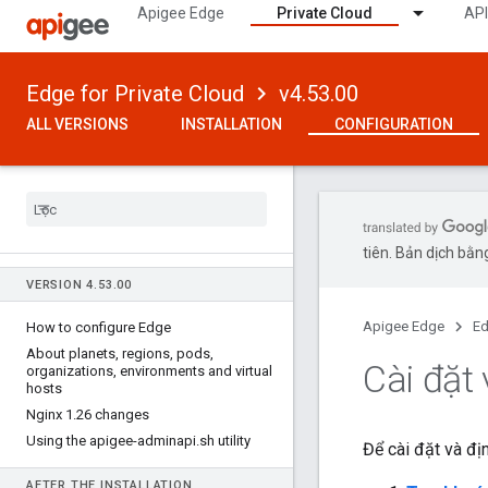
Apigee Edge
Private Cloud
API
Edge for Private Cloud
v4.53.00
ALL VERSIONS
INSTALLATION
CONFIGURATION
tiên. Bản dịch bằng
VERSION 4
.
53
.
00
Apigee Edge
Ed
How to configure Edge
About planets
,
regions
,
pods
,
Cài đặt
organizations
,
environments and virtual
hosts
Nginx 1
.
26 changes
Using the apigee-adminapi
.
sh utility
Để cài đặt và đ
AFTER THE INSTALLATION