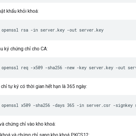
t khẩu khỏi khoá:
 openssl rsa -in server.key -out server.key
u ký chứng chỉ cho CA:
 openssl req -x509 -sha256 -new -key server.key -out ser
chỉ tự ký có thời gian hết hạn là 365 ngày:
 openssl x509 -sha256 -days 365 -in server.csr -signkey 
và chứng chỉ vào kho khoá:
 khoá và chứng chỉ sang kho khoá PKCS12: