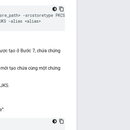
ore_path> -srcstoretype PKCS12 

JKS -alias <alias>
ợc tạo ở Bước 7, chứa chứng
mới tạo chứa cùng một chứng
 JKS.
e":