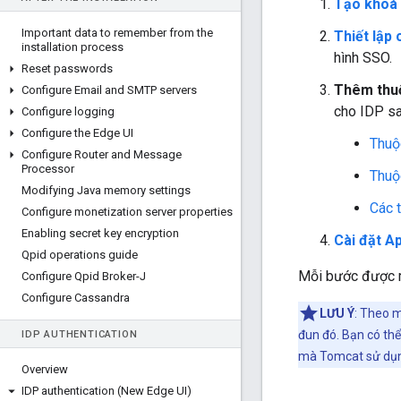
Tạo khoá 
Important data to remember from the
Thiết lập
installation process
hình SSO.
Reset passwords
Thêm thuộ
Configure Email and SMTP servers
cho IDP sa
Configure logging
Configure the Edge UI
Thuộ
Configure Router and Message
Processor
Thuộc
Modifying Java memory settings
Các t
Configure monetization server properties
Enabling secret key encryption
Cài đặt A
Qpid operations guide
Mỗi bước được mô
Configure Qpid Broker-J
Configure Cassandra
LƯU Ý
: Theo 
đun đó. Bạn có th
IDP AUTHENTICATION
mà Tomcat sử dụn
Overview
IDP authentication (New Edge UI)