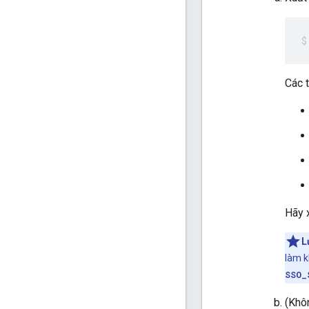
Các 
Hãy
L
làm k
SSO_
(Khô