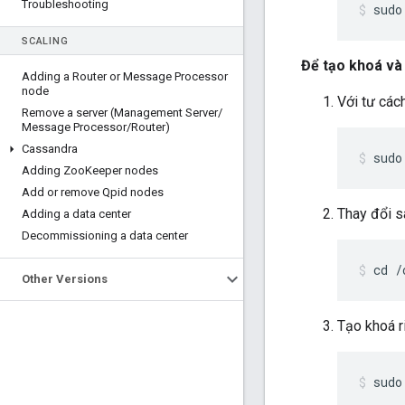
Troubleshooting
sudo
SCALING
Để tạo khoá và 
Adding a Router or Message Processor
node
Với tư các
Remove a server (Management Server
/
Message Processor
/
Router)
Cassandra
sudo
Adding Zoo
Keeper nodes
Add or remove Qpid nodes
Thay đổi s
Adding a data center
Decommissioning a data center
cd /
Other Versions
Tạo khoá r
sudo