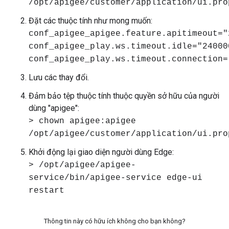
/opt/apigee/customer/application/ui.pro
Đặt các thuộc tính như mong muốn:
conf_apigee_apigee.feature.apitimeout="
conf_apigee_play.ws.timeout.idle="24000
conf_apigee_play.ws.timeout.connection=
Lưu các thay đổi.
Đảm bảo tệp thuộc tính thuộc quyền sở hữu của người
dùng "apigee":
> chown apigee:apigee
/opt/apigee/customer/application/ui.pro
Khởi động lại giao diện người dùng Edge:
> /opt/apigee/apigee-
service/bin/apigee-service edge-ui
restart
Thông tin này có hữu ích không cho bạn không?