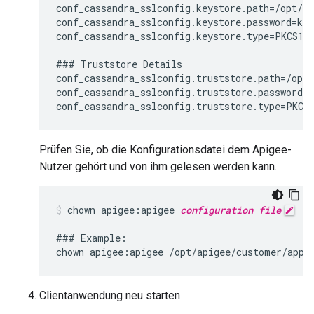
conf_cassandra_sslconfig.keystore.path=/opt/ap
conf_cassandra_sslconfig.keystore.password=key
conf_cassandra_sslconfig.keystore.type=PKCS12

### Truststore Details

conf_cassandra_sslconfig.truststore.path=/opt/
conf_cassandra_sslconfig.truststore.password=t
Prüfen Sie, ob die Konfigurationsdatei dem Apigee-
Nutzer gehört und von ihm gelesen werden kann.
chown apigee:apigee 
configuration file
### Example:

Clientanwendung neu starten