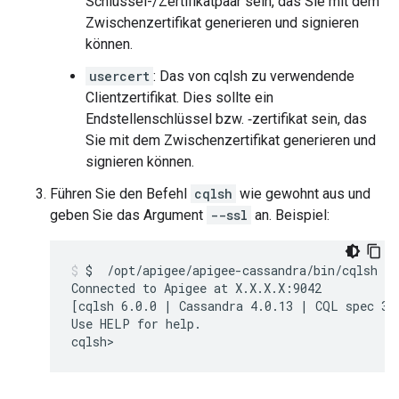
Schlüssel-/Zertifikatpaar sein, das Sie mit dem
Zwischenzertifikat generieren und signieren
können.
usercert
: Das von cqlsh zu verwendende
Clientzertifikat. Dies sollte ein
Endstellenschlüssel bzw. ‑zertifikat sein, das
Sie mit dem Zwischenzertifikat generieren und
signieren können.
Führen Sie den Befehl
cqlsh
wie gewohnt aus und
geben Sie das Argument
--ssl
an. Beispiel:
$  /opt/apigee/apigee-cassandra/bin/cqlsh --
Connected to Apigee at X.X.X.X:9042

[cqlsh 6.0.0 | Cassandra 4.0.13 | CQL spec 3.4
Use HELP for help.
