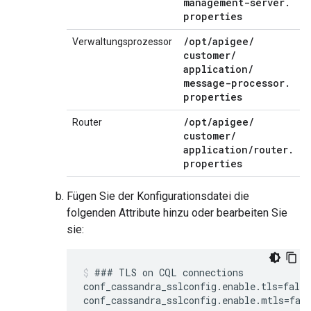
management-server
.
properties
/
opt
/
apigee
/
Verwaltungsprozessor
customer
/
application
/
message-processor
.
properties
/
opt
/
apigee
/
Router
customer
/
application
/
router
.
properties
Fügen Sie der Konfigurationsdatei die
folgenden Attribute hinzu oder bearbeiten Sie
sie:
### TLS on CQL connections

conf_cassandra_sslconfig.enable.tls=false
