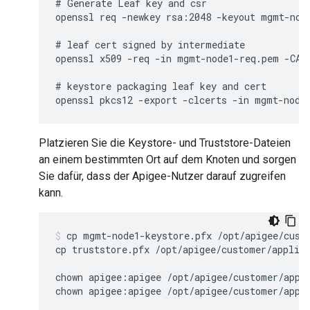
# Generate Leaf key and csr

openssl req -newkey rsa:2048 -keyout mgmt-nod
# leaf cert signed by intermediate

openssl x509 -req -in mgmt-node1-req.pem -CAk
# keystore packaging leaf key and cert

Platzieren Sie die Keystore- und Truststore-Dateien
an einem bestimmten Ort auf dem Knoten und sorgen
Sie dafür, dass der Apigee-Nutzer darauf zugreifen
kann.
cp mgmt-node1-keystore.pfx /opt/apigee/custo
cp truststore.pfx /opt/apigee/customer/applica
chown apigee:apigee /opt/apigee/customer/appli
chown apigee:apigee /opt/apigee/customer/appl