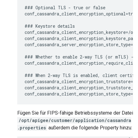
### Optional TLS - true or false

conf_cassandra_client_encryption_optional=true

### Keystore details

conf_cassandra_client_encryption_keystore=/opt
conf_cassandra_client_encryption_keystore_pass
conf_cassandra_server_encryption_store_type=PK
### Whether to enable 2-way TLS (or mTLS) - t
conf_cassandra_client_encryption_require_clien
### When 2-way TLS is enabled, client certific
conf_cassandra_client_encryption_truststore=/o
conf_cassandra_client_encryption_truststore_pa
Fügen Sie für FIPS-fähige Betriebssysteme der Datei
/opt/apigee/customer/application/cassandra
.properties
außerdem die folgende Property hinzu: