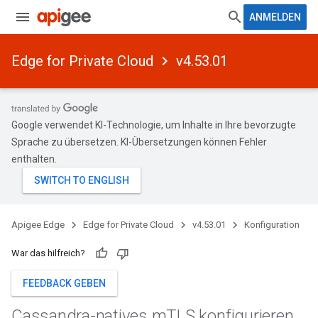
ANMELDEN
Edge for Private Cloud
v4.53.01
Google verwendet KI-Technologie, um Inhalte in Ihre bevorzugte
Sprache zu übersetzen. KI-Übersetzungen können Fehler
enthalten.
Apigee Edge
Edge for Private Cloud
v4.53.01
Konfiguration
War das hilfreich?
FEEDBACK GEBEN
Cassandra-natives m
TLS konfigurieren