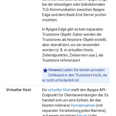
bei der einseitigen oder bidirektionalen
TLS-Kommunikation zwischen Apigee
Edge und dem Back-End-Server prüfen
möchten.
In Apigee Edge gibt es kein separates
Truststore-Objekt. Daher werden die
Truststores als Keystore-Objekt erstellt,
aber überall dort, wo sie verwendet
werden (z. B. in virtuellen Hosts,
Zielendpunkten, Zielservern usw.), als
Truststore referenziert.
Hinweis
:Laden Sie keinen privaten
Schlüssel in den Truststore hoch, da
er nicht erforderlich ist.
Virtueller Host
Ein
virtueller Host
stellt den Apigee API-
Endpunkt für Clientanwendungen dar. Es
handelt sich um eine Einheit, die das
Hosten mehrerer
Domainnamen
(mit
separater Verarbeitung jedes Namens)
auf einem einzelnen
Server
(oder