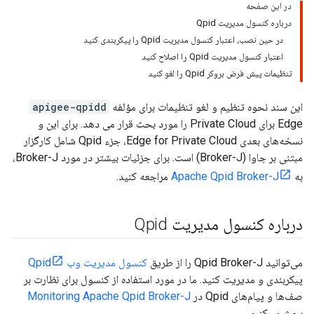
در این صفحه
درباره کنسول مدیریت Qpid
در حین نصب، اعتبار کنسول مدیریت Qpid را پیکربندی کنید
اعتبار کنسول مدیریت Qpid را اصلاح کنید
تنظیمات پیش فرض بروکر Qpid را لغو کنید
این سند نحوه تنظیم و لغو تنظیمات برای مؤلفه
apigee-qpidd
Edge برای Private Cloud را مورد بحث قرار می دهد. برای این و
نسخه‌های بعدی Edge for Private Cloud، جزء Qpid شامل کارگزار
مبتنی بر جاوا (Broker-J) است. برای جزئیات بیشتر در مورد Broker-J،
به
Apache Qpid Broker-J
مراجعه کنید.
درباره کنسول مدیریت Qpid
می‌توانید Qpid Broker-J را از طریق
کنسول مدیریت وب Qpid
پیکربندی و مدیریت کنید. ما در مورد استفاده از کنسول برای نظارت بر
صف‌ها و پیام‌های Qpid در
Monitoring Apache Qpid Broker-J
بحث می‌کنیم.