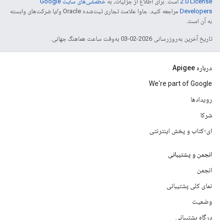
2.0 License
است. برای اطلاع از جزئیات، به
خطمشی‌های سایت Google
Developers‏
مراجعه کنید. جاوا علامت تجاری ثبت‌شده Oracle و/یا شرکت‌های وابسته
به آن است.
تاریخ آخرین به‌روزرسانی 2026-02-03 به‌وقت ساعت هماهنگ جهانی.
درباره Apigee
We're part of Google
رویدادها
شرکا
ای-کتاب و پخش اینترنتی
انجمن و پشتیبانی
انجمن
نمای کلی پشتیبانی
وضعیت
درگاه پشتیبانی