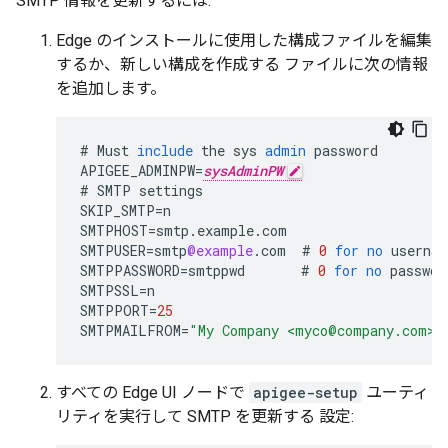
SMTP 情報を更新するには:
Edge のインストールに使用した構成ファイルを編集
するか、新しい構成を作成する ファイルに次の情報
を追加します。
#
Must
include
the
sys
admin
password
APIGEE_ADMINPW
=
sysAdminPW
#
SMTP
settings
SKIP_SMTP
=
n
SMTPHOST
=
smtp
.
example
.
com
SMTPUSER
=
smtp
@example
.
com
#
0
for
no
usernam
SMTPPASSWORD
=
smtppwd
#
0
for
no
passwor
SMTPSSL
=
n
SMTPPORT
=
25
SMTPMAILFROM
=
"My Company <myco@company.com>"
すべての Edge UI ノードで
apigee-setup
ユーティ
リティを実行して SMTP を更新する 設定: