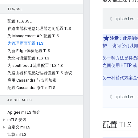
TLS
/
SSL
iptables 
配置 TLS
/
SSL
在路由器和消息处理器之间配置 TLS
为 Management API 配置 TLS
注意
：此示例使
为管理界面配置 TLS
护， 访问它们以拥有
为新 Edge 体验配置 TLS
另一种方法是将负载
为北向流量配置 TLS 1
.
3
之间使用 HTTP 或
为 southboud 流量配置 TLS 1
.
3
为路由器和消息处理器设置 TLS 协议
另一种替代方案是
启用 Cassandra 节点间加密
配置 Cassandra 原生 m
TLS
iptables 
APIGEE M
TLS
Apigee m
TLS 简介
m
TLS 安装
配置 TLS
自定义 m
TLS
卸载 m
TLS