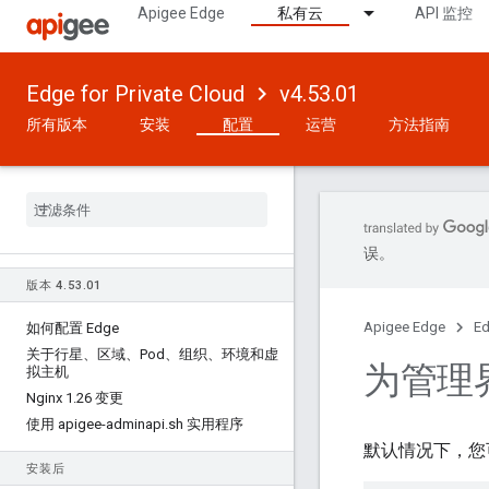
Apigee Edge
私有云
API 监控
Edge for Private Cloud
v4.53.01
所有版本
安装
配置
运营
方法指南
误。
版本 4
.
53
.
01
Apigee Edge
Ed
如何配置 Edge
关于行星、区域、Pod、组织、环境和虚
为管理界
拟主机
Nginx 1
.
26 变更
使用 apigee-adminapi
.
sh 实用程序
默认情况下，您可
安装后