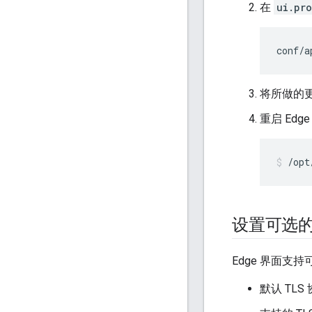
在
ui.pro
conf/a
将所做的
重启 Edg
/opt
设置可选的 
Edge 界面支
默认 TLS