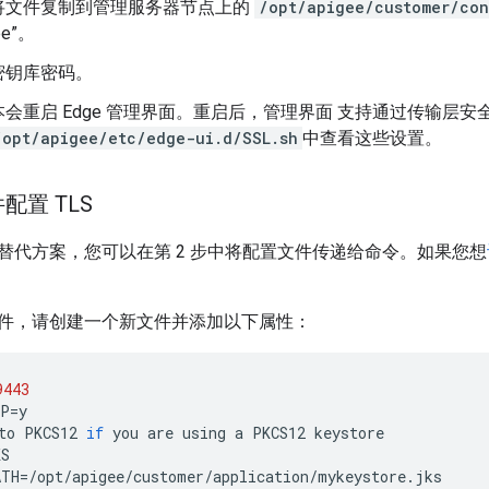
将文件复制到管理服务器节点上的
/opt/apigee/customer/co
ee”。
密钥库密码。
会重启 Edge 管理界面。重启后，管理界面 支持通过传输层安全协
/opt/apigee/etc/edge-ui.d/SSL.sh
中查看这些设置。
配置 TLS
替代方案，您可以在第 2 步中将配置文件传递给命令。如果您想
件，请创建一个新文件并添加以下属性：
9443
TP
=
y
to
PKCS12
if
you
are
using
a
PKCS12
keystore
KS
ATH
=
/
opt
/
apigee
/
customer
/
application
/
mykeystore
.
jks