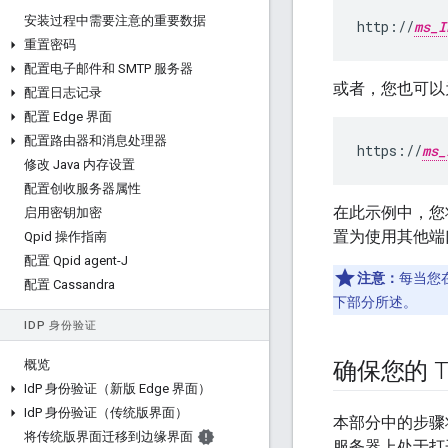
安装过程中需要注意的重要数据
http://
ms_I
重置密码
配置电子邮件和 SMTP 服务器
或者，您也可以为
配置日志记录
配置 Edge 界面
配置路由器和消息处理器
https://
ms_
修改 Java 内存设置
配置创收服务器属性
在此示例中，您将
启用密钥加密
置为使用其他端
Qpid 操作指南
配置 Qpid agent-J
注意：
每当您在
配置 Cassandra
下部分所述。
ID
P 身份验证
概览
确保您的 T
Id
P 身份验证（新版 Edge 界面）
Id
P 身份验证（传统版界面）
本部分中的步骤将
将传统版界面迁移到边缘界面
服务器上处于打