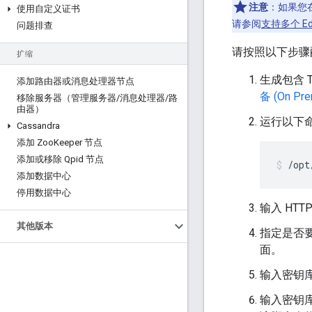
注意
：如果您
使用自定义证书
请参阅
支持多个 E
问题排查
请按照以下步骤配
扩缩
生成包含 
添加路由器或消息处理器节点
备 (On Pr
移除服务器（管理服务器
/
消息处理器
/
路
由器）
运行以下命
Cassandra
添加 Zoo
Keeper 节点
添加或移除 Qpid 节点
/opt
添加数据中心
停用数据中心
输入 HTT
其他版本
指定是否要
面。
输入密钥库
输入密钥库