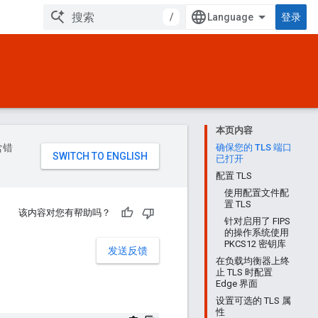
/
登录
本页内容
含错
确保您的 TLS 端口
已打开
配置 TLS
使用配置文件配
置 TLS
该内容对您有帮助吗？
针对启用了 FIPS
的操作系统使用
PKCS12 密钥库
发送反馈
在负载均衡器上终
止 TLS 时配置
Edge 界面
设置可选的 TLS 属
性