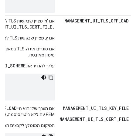
MANAGEMENT
_
UI
_
TLS
_
OFFLOAD
אם 'n' מציין שבקשות TLS לממשק המשתמש של Edge הסתיימו בממשק המשתמש של Edge. צריך להגדיר את
MENT_UI_TLS_CERT_FILE.
אם y, מציין שבקשות TLS לממשק המשתמש של Edge הסתיימו ב- מאזן עומסים, ושמאזן העומסים מעביר את הבקשה לממשק המשתמש של Edge. באמצעות HTTP.
סימון מאובטח.
_UI_SCHEME
עליך להגדיר את
OFFLOAD=n
MANAGEMENT
_
UI
_
TLS
_
KEY
_
FILE
אם הערך שלו הוא
PEM עם ללא ביטוי סיסמה, עליהם להיות בבעלות ה-"apigee" משתמש.
MANAGEMENT_UI_TLS_CERT_FILE
המיקום המומלץ לקבצים האלה 