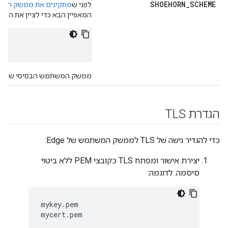
SHOEHORN
_
SCHEME
לפני ש
מתקינים את ממשק המשתמ
המאפיין הבא כדי לציין את הפרוטוקול, "http", המשמש לגישה לממשק המשתמ
ממשק המשתמש הבסיסי של Edge לא תומך ב-TLS, כך שגם כשמפעילים TLS בממשק המשתמש של Edge. המאפיין הזה עדיין חייב להיות מוגדר כ-"http".
הגדרת TLS
כדי להגדיר גישה של TLS לממשק המשתמש של Edge:
יצירת אישור ומפתח TLS כקובצי PEM ללא ביטוי
סיסמה. לדוגמה:
mykey.pem

mycert.pem