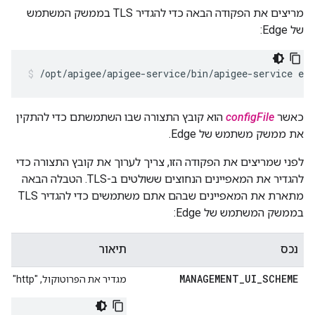
מריצים את הפקודה הבאה כדי להגדיר TLS בממשק המשתמש
של Edge:
/opt/apigee/apigee-service/bin/apigee-service ed
כאשר
configFile
הוא קובץ התצורה שבו השתמשתם כדי להתקין
את ממשק משתמש של Edge.
לפני שמריצים את הפקודה הזו, צריך לערוך את קובץ התצורה כדי
להגדיר את המאפיינים הנחוצים ששולטים ב-TLS. הטבלה הבאה
מתארת את המאפיינים שבהם אתם משתמשים כדי להגדיר TLS
בממשק המשתמש של Edge:
נכס
תיאור
MANAGEMENT
_
UI
_
SCHEME
מגדיר את הפרוטוקול, "http" או 'https', שמשמשים לגישה לממשק המשתמש של Edge. ערך ברירת המחדל הוא 'http'. הגדרת הכתובת ל-"https" כדי להפעיל TLS: