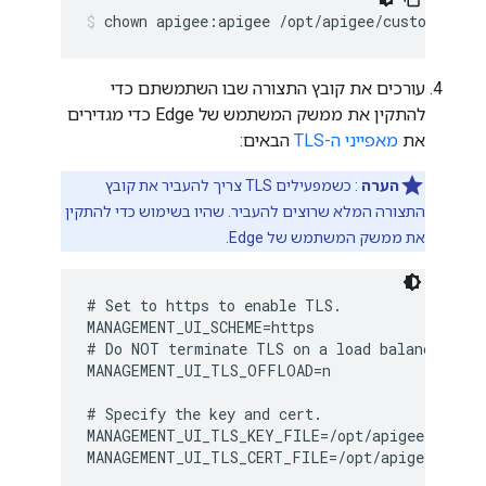
chown apigee:apigee /opt/apigee/customer/ap
עורכים את קובץ התצורה שבו השתמשתם כדי
להתקין את ממשק המשתמש של Edge כדי מגדירים
את
מאפייני ה-TLS
הבאים:
הערה
: כשמפעילים TLS צריך להעביר את קובץ
התצורה המלא שרוצים להעביר. שהיו בשימוש כדי להתקין
את ממשק המשתמש של Edge.
# Set to https to enable TLS.

MANAGEMENT_UI_SCHEME=https 

# Do NOT terminate TLS on a load balancer.

MANAGEMENT_UI_TLS_OFFLOAD=n

# Specify the key and cert. 

MANAGEMENT_UI_TLS_KEY_FILE=/opt/apigee/custom
MANAGEMENT_UI_TLS_CERT_FILE=/opt/apigee/custo