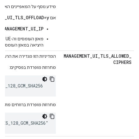
מידע נוסף על המאפיינים האלה
NT_UI_TLS_OFFLOAD=y
אם
MANAGEMENT_UI_IP
מצ
מאזן העומסים וה-UE החדש
היציאה במאזן העומסים 
MANAGEMENT
_
UI
_
TLS
_
ALLOWED
_
המדיניות הזו מגדירה את הרשימה של הצפנות TLS זמינים כמחרוזת
CIPHERS
מחרוזת מופרדת בפסיקים:
ES_128_GCM_SHA256
מחרוזת מופרדת ברווחים מוקפת 
_AES_128_GCM_SHA256"