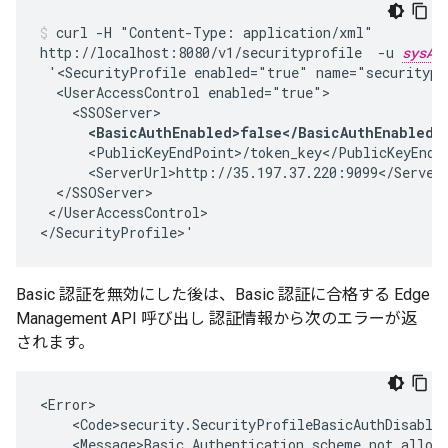
curl -H "Content-Type: application/xml"

http://localhost:8080/v1/securityprofile  -u 
sysAd
 '<SecurityProfile enabled="true" name="securitypro
  <UserAccessControl enabled="true">

    <SSOServer>

<BasicAuthEnabled>false</BasicAuthEnabled>
      <PublicKeyEndPoint>/token_key</PublicKeyEndPo
      <ServerUrl>http://35.197.37.220:9099</ServerU
  </SSOServer>

 </UserAccessControl>

</SecurityProfile>'
Basic 認証を無効にした後は、Basic 認証に合格する Edge
Management API 呼び出し 認証情報から次のエラーが返
されます。
<Error>

    <Code>security.SecurityProfileBasicAuthDisabled
    <Message>Basic Authentication scheme not allowe