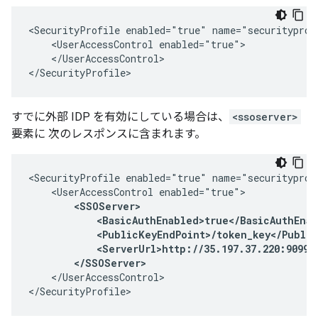
<SecurityProfile enabled="true" name="securityprofi
    <UserAccessControl enabled="true">

    </UserAccessControl>

</SecurityProfile>
すでに外部 IDP を有効にしている場合は、
<ssoserver>
要素に 次のレスポンスに含まれます。
<SecurityProfile enabled="true" name="securityprofi
    <UserAccessControl enabled="true">

<SSOServer>

            <BasicAuthEnabled>true</BasicAuthEnab
            <PublicKeyEndPoint>/token_key</Public
            <ServerUrl>http://35.197.37.220:9099</
        </SSOServer>
    </UserAccessControl>

</SecurityProfile>