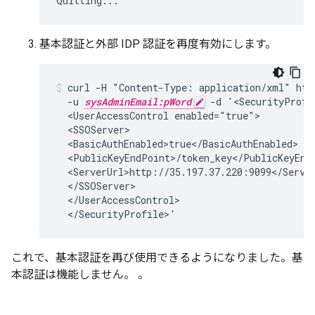
Quitting...
基本認証と外部 IDP 認証を再度有効にします。
curl -H "Content-Type: application/xml" http
  -u 
sysAdminEmail:pWord
 -d '<SecurityProfi
  <UserAccessControl enabled="true">

  <SSOServer>

  <BasicAuthEnabled>true</BasicAuthEnabled>

  <PublicKeyEndPoint>/token_key</PublicKeyEndP
  <ServerUrl>http://35.197.37.220:9099</Server
  </SSOServer>

  </UserAccessControl>

  </SecurityProfile>'
これで、基本認証を再び使用できるようになりました。基
本認証は機能しません。 。