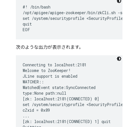
#! /bin/bash

/opt/apigee/apigee-zookeeper/bin/zkCli.sh -ser
set /system/securityprofile <SecurityProfile><
quit

EOF
次のような出力が表示されます。
Connecting to localhost:2181

Welcome to ZooKeeper!

JLine support is enabled

WATCHER::

WatchedEvent state:SyncConnected

type:None path:null

[zk: localhost:2181(CONNECTED) 0]

set /system/securityprofile <SecurityProfile><
cZxid = 0x89

...

[zk: localhost:2181(CONNECTED) 1] quit
