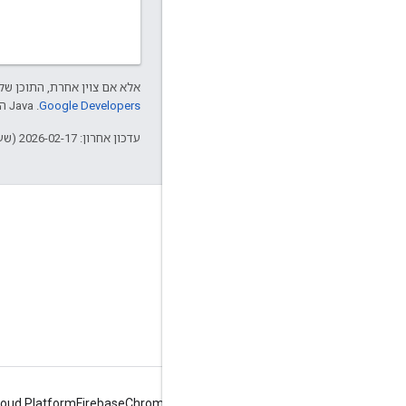
אלא אם צוין אחרת, התוכן של 
Google Developers‏
.‏ Java הוא סימן מסחרי רשום של חברת Oracle ו/או של השותפים העצמאיים שלה.
עדכון אחרון: 2026-02-17 (שעון UTC).
מידע על Apigee
We're part of Google
אירועים
שותפים
ספרים אלקטרוניים ותשדירי webcast
loud Platform
Firebase
Chrome
Android