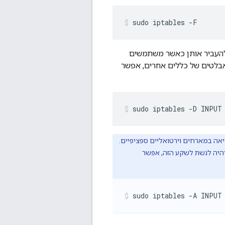
sudo iptables -F
ות בצומת, אז צריך להעביר אותן כאשר משתמשים
חסום את היציאה 15999. אם משתמשים בטאבלטים של כללים אחרים, אפשר
sudo iptables -D INPUT
re) בנתב ביציאה 15999, ניתן לבדוק את היציאה במארחים וירטואליים ספציפיים.
דיקת TCP ביציאה הזו. כדי שלא ניתן יהיה לגשת לשקע הזה, אפשר
sudo iptables -A INPUT