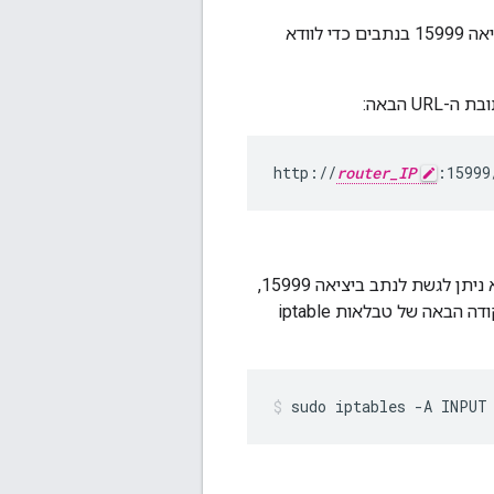
בסביבת ייצור, בדרך כלל יש מאזן עומסים מול נתבי Edge. מאזני עומסים עוקבים אחרי יציאה 15999 בנתבים כדי לוודא
http://
router_IP
:15999
כדי למנוע גישה לנתב, אפשר לחסום את היציאה 15,999 בנתב. אם מאזן העומסים הוא לא ניתן לגשת לנתב ביציאה 15999,
והוא כבר לא מעביר בקשות לנתב. עבור לדוגמה, אפשר לחסום את היציאה באמצעות הפקודה הבאה של טבלאות iptable
sudo iptables -A INPUT