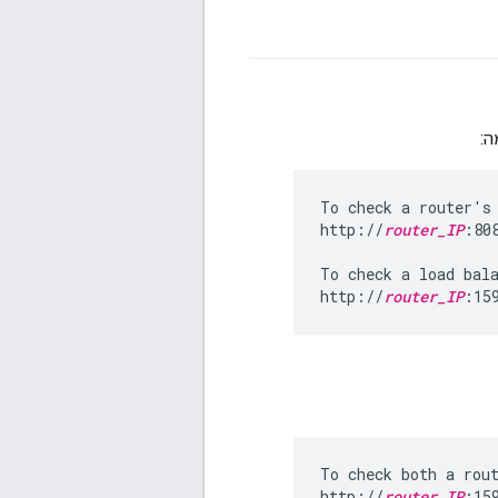
ה:
To check a router's 
http://
router_IP
:808
To check a load bala
http://
router_IP
:15
To check both a rout
http://
router_IP
:15