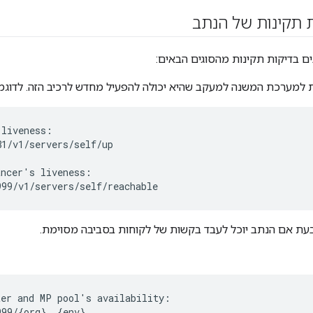
ת תקינות של הנתב
 בדיקות תקינות מהסוגים הבאים:
 למערכת המשנה למעקב שהיא יכולה להפעיל מחדש לרכיב הזה. לדוגמ
liveness:

1/v1/servers/self/up

ncer's liveness:

999/v1/servers/self/reachable
עת אם הנתב יוכל לעבד בקשות של לקוחות בסביבה מסוימת.
er and MP pool's availability:

999/{org}__{env}