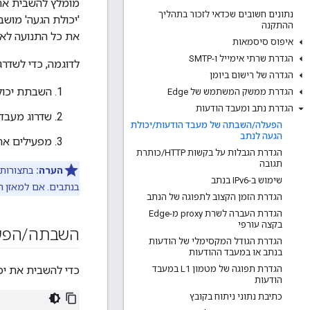
נתונים חשובים שכדאי לזכור בתהליך
'יכולת הגעה' מוש
ההתקנה
את כל התנועה לאו
איפוס סיסמאות
הגדרת שרתי אימייל ו-SMTP
לדוגמה, כדי לשדר
הגדרה של רישום ביומן
השבתת יכולת ההגעה (bility
הגדרת ממשק המשתמש של Edge
הגדרת נתב ומעבד הודעות
שדרוג מעבד 
הפעלה
/
השבתה של מעבד הודעות
/
יכולת
הגעה לנתב
מפעילים את יכולת ההגעה 
הגדרת הגבלות על בקשות HTTP
/
כותרת
תגובה
הערה:
שימוש ב-IPv6 בנתב
בנתבים. אם למאזן העומסים אין גישה ליציאה 5999
הגדרת הזמן הקצוב לתפוגה של הנתב
הגדרת העברה לשרת proxy מ-Edge
בקצה עורפי
השבתה
/
הפע
הגדרת הגודל המקסימלי של הודעות
בנתב או במעבד ההודעות
הגדרת תפוגה של מטמון L1 במעבד
כדי להשבית את יכולת ההגעה (reachability) במעבד ההודע
הודעות
כתיבת נתוני ניתוח בקובץ