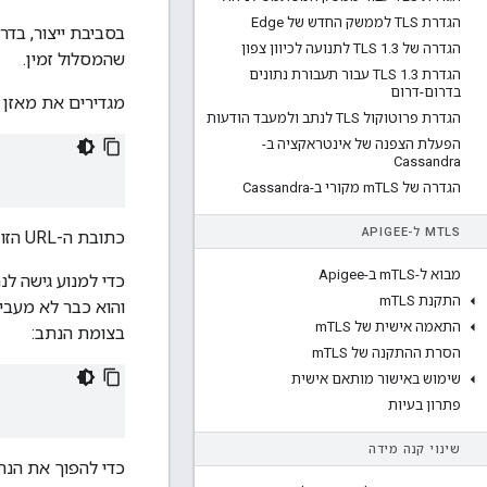
הגדרת TLS לממשק החדש של Edge
הגדרה של TLS 1
3 לתנועה לכיוון צפון
.
שהמסלול זמין.
הגדרת TLS 1
.
3 עבור תעבורת נתונים
בדרום-דרום
מגדירים את מאזן העומסים לביצוע
הגדרת פרוטוקול TLS לנתב ולמעבד הודעות
הפעלת הצפנה של אינטראקציה ב-
Cassandra
הגדרה של m
TLS מקורי ב-Cassandra
TLS ל-APIGEE
M
כתובת ה-URL הזו תחזיר קוד תגובה HTTP 200 אם הנתב נגיש.
מבוא ל-m
TLS ב-Apigee
התקנת m
TLS
התאמה אישית של m
TLS
בצומת הנתב:
הסרת ההתקנה של m
TLS
שימוש באישור מותאם אישית
פתרון בעיות
שינוי קנה מידה
כדי להפוך את הנתב לז