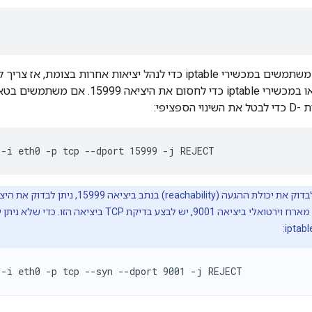
יכול להיות שאתם משתמשים במכשירי iptable כדי לנהל יציאות אחר
במכשירי iptable או במכשירי iptable כדי ל
ספציפי:
 -i eth0 -p tcp --dport 15999 -j REJECT
במקום לבדוק את יכולת ההגעה (achability
לדוגמה, אם יש לכם מארח וירטואלי ביציאה 9001, יש לבצע ב
 -i eth0 -p tcp --syn --dport 9001 -j REJECT