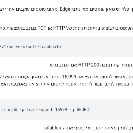
 בדיקת תקינות של HTTP או TCP בנתב באמצעות כתובת ה-URL הבאה:
/v1/servers/self/reachable
 -i eth0 -p tcp --dport 15999 -j REJECT
מין מאוחר יותר, יש לשטוף את ה-iptables: