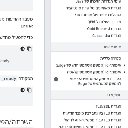
שינוי הגדרות הזיכרון של Java
הגדרת מאפיינים של שרת מונטיזציה
הפעלת הצפנה של מפתח סודי
מעבד ההודעות מעב
מדריך פעולות ל-QPid
אחרים.
הגדרת Qpid Broker-J
הגדרת Cassandra
כדי להפעיל מחדש
אימות ID
P
סקירה כללית
ready
אימות Id
P (ממשק משתמש חדש של Edge)
אימות Id
P (ממשק משתמש קלאסי)
הפקודה
r_ready
העברת ממשק המשתמש הקלאסי
לממשק המשתמש של Edge
TLS
/
SSL
הגדרת TLS
SSL
/
הגדרת TLS בין נתב לבין מעבד הודעות
הגדרת TLS עבור ממשק ה-API לניהול
השבתה
/
הפע
הגדרת TLS עבור ממשק המשתמש לניהול