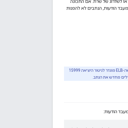
וקה, להפעלה מחדש או לשדרוג של שרת. אם התכונה
עבד הודעות, הנתבים לא להפנות
בתצורות מסוימות עשויים להיות מספר נתבים מאחורי מאזן עומסים (ELB). יכול להיות שה-ELB מוגדר לניטור היציאה 15999