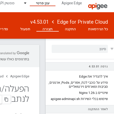
Apigee Edge
ענן פרטי
ממשק API לניטור
v4.53.01
Edge for Private Cloud
כל הגירסאות
התקנה
תצורה
תפעול
מדריכ
בתרגומים כאלו עשויו
גרסה 4
01
.
53
.
oud
Apigee Edge
איך להגדיר את Edge
מידע על כוכבי לכת
,
אזורים
,
Pods
,
ארגונים
,
הפעלה
/
ה
סביבות ומארחים וירטואליים
שינויים ב-Nginx 1
26
.
לנתב
שימוש בכלי השירות apigee-adminapi
sh
.
לאחר ההתקנה