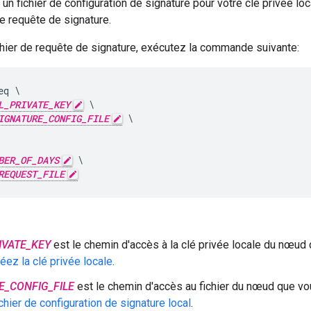
 un fichier de configuration de signature pour votre clé privée lo
de requête de signature.
chier de requête de signature, exécutez la commande suivante:
q \

L_PRIVATE_KEY
 \

IGNATURE_CONFIG_FILE
 \

BER_OF_DAYS
 \

REQUEST_FILE
IVATE_KEY
est le chemin d'accès à la clé privée locale du nœu
éez la clé privée locale
.
E_CONFIG_FILE
est le chemin d'accès au fichier du nœud que v
chier de configuration de signature local
.