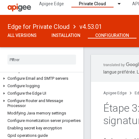
How to configure Edge
Apigee Edge
Private Cloud
API
About planets, regions, pods,
organizations, environments and virtual
hosts
Edge for Private Cloud
v4.53.01
Nginx 1.26 changes
Using the apigee-adminapi.sh utility
ALL VERSIONS
INSTALLATION
CONFIGURATION
AFTER THE INSTALLATION
Important data to remember from the
installation process
Reset passwords
langue préférée. L
Configure Email and SMTP servers
Configure logging
Apigee Edge
Ed
Configure the Edge UI
Configure Router and Message
Étape 3:
Processor
Modifying Java memory settings
signatu
Configure monetization server properties
Enabling secret key encryption
Qpid operations guide