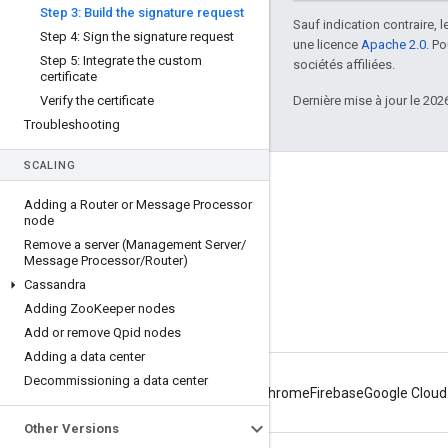
Step 3: Build the signature request
Sauf indication contraire, 
Step 4: Sign the signature request
une licence
Apache 2.0
. P
Step 5: Integrate the custom
sociétés affiliées.
certificate
Verify the certificate
Dernière mise à jour le 202
Troubleshooting
SCALING
À propos d'Apigee
Adding a Router or Message Processor
We're part of Google
node
Remove a server (Management Server
/
Événements
Message Processor
/
Router)
Partenaires
Cassandra
Adding Zoo
Keeper nodes
E-books et webcasts
Add or remove Qpid nodes
Adding a data center
Decommissioning a data center
Android
Chrome
Firebase
Google Cloud
Other Versions