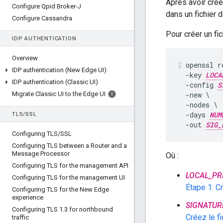
Après avoir créé
Configure Qpid Broker-J
dans un fichier 
Configure Cassandra
Pour créer un fi
IDP AUTHENTICATION
Overview
openssl re
IDP authentication (New Edge UI)
  -key 
LOCA
IDP authentication (Classic UI)
  -config 
S
Migrate Classic UI to the Edge UI
  -new \

  -nodes \

  -days 
NUM
TLS
/
SSL
  -out 
SIG_
Configuring TLS
/
SSL
Configuring TLS between a Router and a
Message Processor
Où :
Configuring TLS for the management API
LOCAL_PR
Configuring TLS for the management UI
Étape 1: Cr
Configuring TLS for the New Edge
experience
SIGNATUR
Configuring TLS 1
.
3 for northbound
Créez le fi
traffic