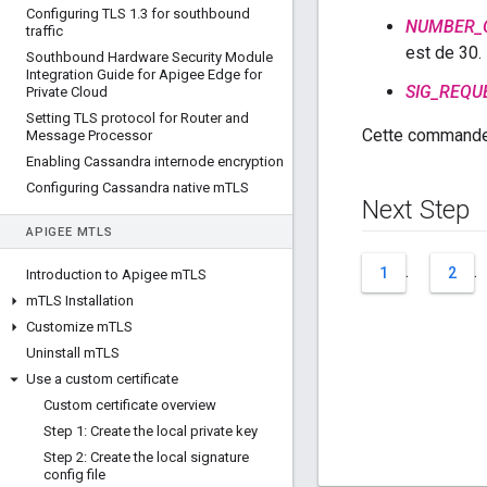
Configuring TLS 1
.
3 for southbound
NUMBER_
traffic
est de 30.
Southbound Hardware Security Module
Integration Guide for Apigee Edge for
SIG_REQU
Private Cloud
Setting TLS protocol for Router and
Cette commande 
Message Processor
Enabling Cassandra internode encryption
Configuring Cassandra native m
TLS
Next Step
APIGEE M
TLS
.
.
1
2
Introduction to Apigee m
TLS
m
TLS Installation
Customize m
TLS
Uninstall m
TLS
Use a custom certificate
Custom certificate overview
Step 1: Create the local private key
Step 2: Create the local signature
config file