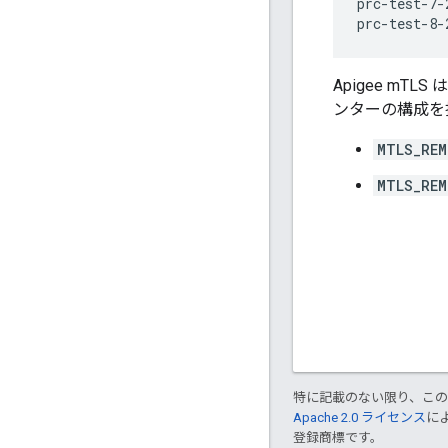
prc-test-7-
prc-test-8-
Apigee m
ンターの構成を
MTLS_REM
MTLS_REM
特に記載のない限り、こ
Apache 2.0 ライセンス
に
登録商標です。