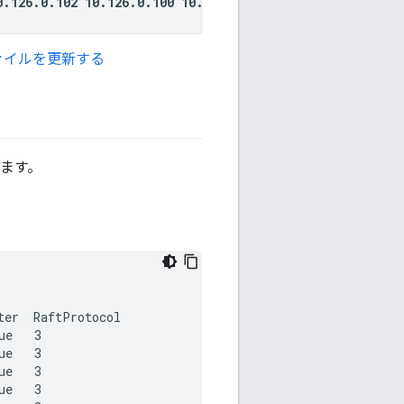
0.126.0.102 10.126.0.100 10.126.0.112"
ファイルを更新する
します。
。
er  RaftProtocol

e   3

e   3

e   3

e   3
