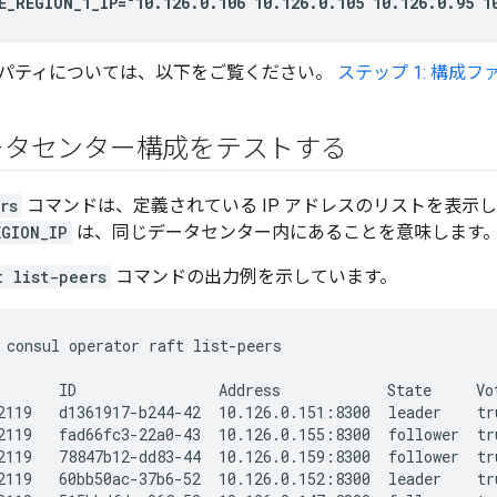
E_REGION_1_IP="10.126.0.106 10.126.0.105 10.126.0.95 1
パティについては、以下をご覧ください。
ステップ 1: 構成
ータセンター構成をテストする
rs
コマンドは、定義されている IP アドレスのリストを表示
EGION_IP
は、同じデータセンター内にあることを意味します
t list-peers
コマンドの出力例を示しています。
 consul operator raft list-peers

       ID                Address            State     Vot
2119   d1361917-b244-42  10.126.0.151:8300  leader    tru
2119   fad66fc3-22a0-43  10.126.0.155:8300  follower  tru
2119   78847b12-dd83-44  10.126.0.159:8300  follower  tru
2119   60bb50ac-37b6-52  10.126.0.152:8300  leader    tru