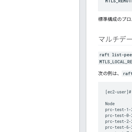
MTLS_REMOT
標準構成のプロ
マルチデ
raft list-pee
MTLS_LOCAL_R
次の例は、
raf
[ec2-user]#
Node       
prc-test-1-
prc-test-0-
prc-test-2-
prc-test-6-