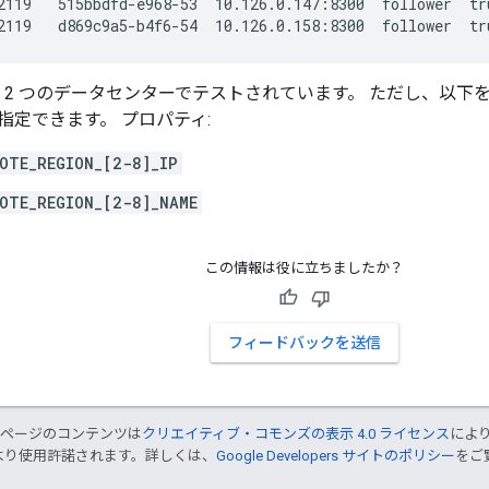
2119   515bbdfd-e968-53  10.126.0.147:8300  follower  tru
2119   d869c9a5-b4f6-54  10.126.0.158:8300  follower  tr
TLS は 2 つのデータセンターでテストされています。 ただし、以
指定できます。 プロパティ:
OTE_REGION_[2-8]_IP
OTE_REGION_[2-8]_NAME
この情報は役に立ちましたか？
フィードバックを送信
のページのコンテンツは
クリエイティブ・コモンズの表示 4.0 ライセンス
によ
より使用許諾されます。詳しくは、
Google Developers サイトのポリシー
をご覧