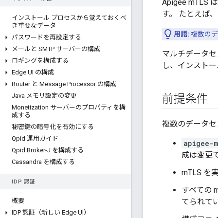
Apigee m
す。 たとえば、
インストール プロセスから覚えておくべ
き重要なデータ
用語:
複数のデ
パスワードを再設定する
メールと SMTP サーバーの構成
マルチデータセン
ロギングを構成する
し、インストー
Edge UI の構成
Router と Message Processor の構成
Java メモリ設定の変更
前提条件
Monetization サーバーのプロパティを構
成する
複数のデータセン
秘密鍵の暗号化を有効にする
Qpid 運用ガイド
apigee-m
Qpid Broker-J を構成する
成は変更
Cassandra を構成する
mTLS 
IDP 認証
すべての 
概要
てられて
IDP 認証（新しい Edge UI）