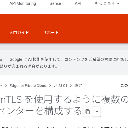
API Monitoring
Sense
API
もっと見る
入門ガイド
サポート
Google は AI 技術を使用して、コンテンツをご希望の言語に翻訳
には誤りが含まれる場合があります。
ト
Edge for Private Cloud
v4.53.01
設定
この
 m
TLS を使用するように複数
センターを構成する