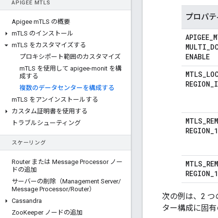
APIGEE M
TLS
プロパテ
Apigee m
TLS の概要
m
TLS のインストール
APIGEE
_
M
m
TLS をカスタマイズする
MULTI
_
D
ENABLE
プロキシポート範囲のカスタマイズ
m
TLS を使用して apigee-monit を構
MTLS
_
LO
成する
REGION
_
I
複数のデータセンターを構成する
m
TLS をアンインストールする
カスタム証明書を使用する
MTLS
_
RE
トラブルシューティング
REGION
_
1
スケーリング
Router または Message Processor ノー
MTLS
_
RE
ドの追加
REGION
_
1
サーバーの削除（Management Server
/
Message Processor
/
Router）
次の例は、2 つ
Cassandra
ター構成に固有
Zoo
Keeper ノードの追加