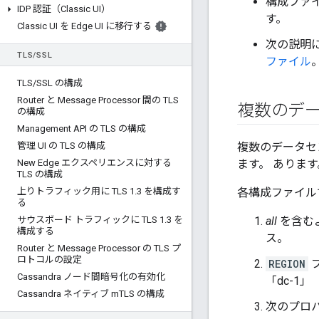
構成ファ
IDP 認証（Classic UI）
す。
Classic UI を Edge UI に移行する
次の説明
TLS
/
SSL
ファイル
TLS
/
SSL の構成
Router と Message Processor 間の TLS
複数のデ
の構成
Management API の TLS の構成
管理 UI の TLS の構成
複数のデータセン
New Edge エクスペリエンスに対する
ます。 あります
TLS の構成
上りトラフィック用に TLS 1
.
3 を構成す
各構成ファイル
る
サウスボード トラフィックに TLS 1
.
3 を
all
を含む
構成する
ス。
Router と Message Processor の TLS プ
ロトコルの設定
REGION
Cassandra ノード間暗号化の有効化
「dc-1」
Cassandra ネイティブ m
TLS の構成
次のプロ