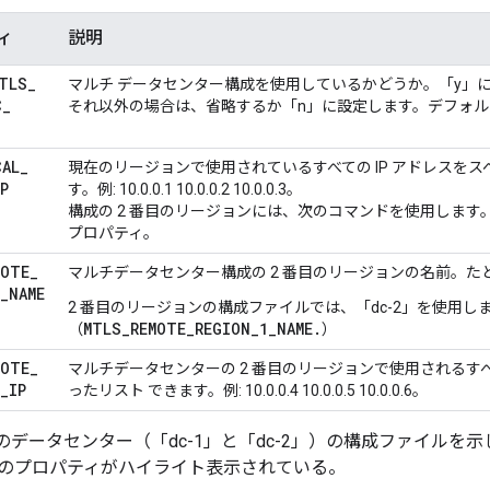
ィ
説明
TLS
_
マルチ データセンター構成を使用しているかどうか。「y」
C
_
それ以外の場合は、省略するか「n」に設定します。デフォ
CAL
_
現在のリージョンで使用されているすべての IP アドレスをス
P
す。例: 10.0.0.1 10.0.0.2 10.0.0.3。
構成の 2 番目のリージョンには、次のコマンドを使用します
プロパティ。
MOTE
_
マルチデータセンター構成の 2 番目のリージョンの名前。
たと
_
NAME
2 番目のリージョンの構成ファイルでは、「dc-2」を使用し
MTLS_REMOTE_REGION_1_NAME.
（
）
MOTE
_
マルチデータセンターの 2 番目のリージョンで使用されるすべ
_
IP
ったリスト できます。例: 10.0.0.4 10.0.0.5 10.0.0.6。
のデータセンター（「dc-1」と「dc-2」）の構成ファイルを示
のプロパティがハイライト表示されている。