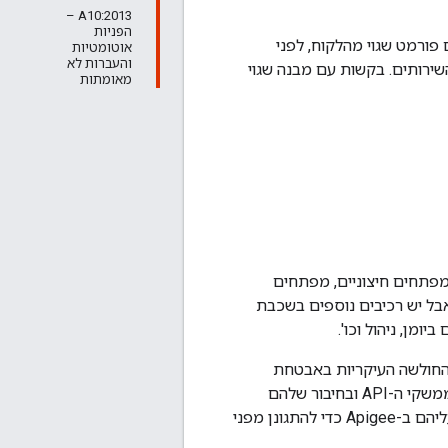
A10:2013 –
הפניות
כבת שרת ה-proxy של ה-API יכולה לזהות, לחסום ולדווח על בקשות API עם פורמט שגוי מהלקוח, לפני
אוטומטיות
והעברות לא
ירותים. בקשות עם מבנה שגוי
מאומתות
די מפתחים חיצוניים, מפתחים
 או בוטים זדוניים. סוגים כאלה של בקשות מהווים את רוב האיומים של OWASP, אבל יש רכיבים נוספים בשכבת
שרת לכם לטפל בנקודות החולשה העיקריות באבטחת
ממשקי ה-API של OWASP בצורה חלקה, תוך שימוש בגישה שמתמקדת בצריכה בתכנון ממשקי ה-API ובחיבור שלהם
למערכות הקצה העורפי. בהמשך מופיעה רשימה של כללי מדיניות או הגדרות שממליצים עליהם ב-Apigee כדי להתגונן מפני