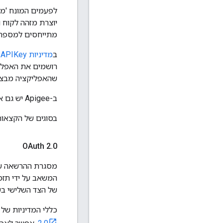
מתייחסים למספר הלקוח בלבד כמפתח ה-API. ב
ב
מדיניות VerifyAPIKey
שהאפליקציה מבצעת לשרתי proxy ל-API שכלו
ב-Apigee יש גם אפשרות
בסוגים של הקצאות OAuth, נעשה שימוש גם במזהה הלקוח וגם 
OAuth 2
.
0
של הצד השלישי ב
כללי המדיניות של Apigee בנושא OAuth 2.0 מאפשרים לכם להטמיע ולהתאים אישית את ארבע