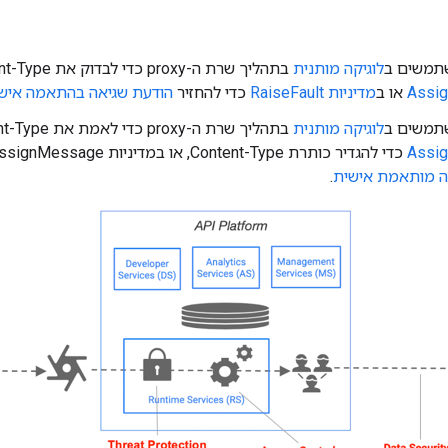
תמשים ב
לוגיקה מותנית
בתהליך שרת ה-proxy כדי לבדוק את Content-Type. משתמשים ב
Assi
או ב
מדיניות RaiseFault
כדי להחזיר
הודעת שגיאה בהתאמה איש
תמשים ב
לוגיקה מותנית
בתהליך שרת ה-proxy כדי לאמת את Content-Type. משתמשים ב
Assi
כדי להגדיר כותרת Content-Type, או במדיניות AssignMessage או RaiseFault כדי להחזיר
ה מותאמת אישית
.