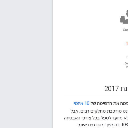
10 איומי
נט מורכבת מחלקים רבים, אבל
האפליקציות המודרניות מסתמכות במידה רבה על ממשקי API מסוג REST. Apigee לא מיועד לטפל בכל צורכי האבטחה
של אפליקציית אינטרנט, אבל הוא יכול למלא תפקיד מרכזי באבטחת ממשקי ה-API ל-REST. בהמשך מפורטים איומי