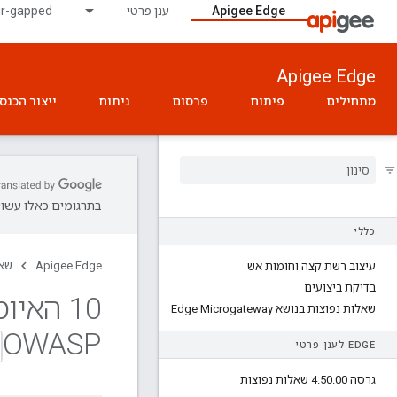
Apigee Edge
ענן פרטי
ir-gapped
Apigee Edge
מתחילים
פיתוח
פרסום
ניתוח
ייצור הכנס
בתרגומים כאלו עשויו
כללי
Apigee Edge
שאל
עיצוב רשת קצה וחומות אש
בדיקת ביצועים
10 האי
שאלות נפוצות בנושא Edge Microgateway
OWASP
EDGE לענן פרטי
גרסה 4
00 שאלות נפוצות
.
50
.