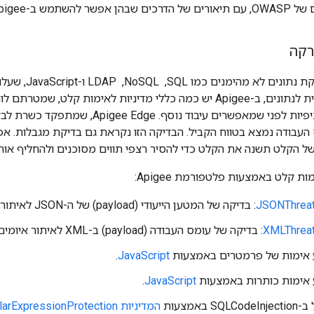
תמודד עם האיומים האלה.
כדי להגן מפני הזר
או לגישה לא מורשית לנתונים, ב-Apigee יש כמה כללי מדיניות לאימות ק
ל הקלט תשנה את הקלט כדי להסיר רצפי תווים מסוכנים ולהחליף אות
ת קלט באמצעות פלטפורמת Apigee:
JSONThreat
: בדיקה של המטען הייעודי (payload) של ה-JSON לאיתור איומים.
XMLThreat
: בדיקה של עומס העבודה (payload) ב-XML לאיתור איומים.
אימות של פרמטרים באמצעות
JavaScript
.
אימות כותרות באמצעות
JavaScript
.
 באמצעות
המדיניות RegularExpressionProtection