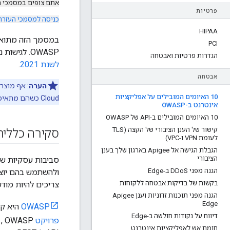
אתם צופים במסמכי 
פרטיות
כניסה למסמכי העזרה
HIPAA
PCI
OWASP. לגישות נוספות שתועדו ל-Apigee, ראו
הגדרות פרטיות ואבטחה
לשנת 2021
.
אבטחה
הערה
10 האיומים המובילים על אפליקציות
Cloud כשהם מתאימים לארכיטקטורה שלכם יכול לתרום לפתרון אבטחה חזק שכולל כמה שכבות.
אינטרנט ב-OWASP
10 האיומים המובילים ב-API של OWASP
קישור של הענן הציבורי של הקצה (TLS
סקירה כללית
לעומת VPN ו-VPC)
הגבלת הגישה אל Apigee בארגון שלך בענן
הציבורי
הגנה מפני DDo
S ב-Edge
ולהשתמש בהם יוצר
בקשות של בדיקות אבטחה ללקוחות
צריכים להיות מודעים 
הגנה מפני תוכנות זדוניות וענן Apigee
Edge
OWASP
היא קהי
דיווח על נקודות חולשה ב-Edge
פרויקט OWASP API Security
חומת אש לאפליקציות אינטרנט