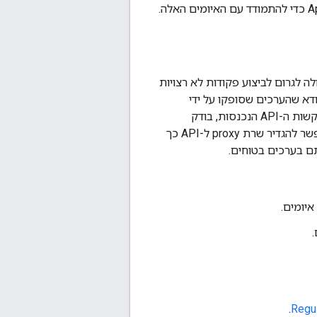
קת נתונים לא מהימנים כמו SQL, ‏ NoSQL, ‏ LDAP ו-JavaScript, שעלולה לגרום לביצוע פקודות לא רצויות
לט, שמטרתם לוודא שהערכים שסופקו על ידי
הלקוח תואמים לציפיות לפני שמאפשרים עיבוד נוסף. Apigee Edge, שמתפקד כשרת לבקשות ה-API הנכנסות, בודק
שהמבנה של עומס העבודה נמצא בטווח הקביל. הבדיקה הזו נקראת גם בדיקת מגבלות. אפשר להגדיר שרת proxy ל-API כך
ם בערכים בטוחים.
.