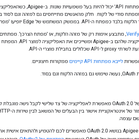
לפעמים המונח 'מפתחות API' יכול ל
ממשק המשתמש של Edge יופיעו 'מפתח הצרכן' ו'סוד הצרכן'.
, מתבצע אימות רק של מזהה הלקוח, או 'מפתח הצרכן'. מפתחי
רושמים את האפליקציה שלהם ב-
לים בחבילת מוצרי ה-API.
לייבא מפתחות API קיימים
ממקורות חיצוניים.
בסוד.
שם עצמה.
ת