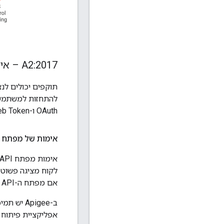
A2:2017 – אימות וניהול סשנים פגומים
תוקפים יכולים לנ
OAuth ו-JSON Web Token‏ (JWT) שעוזרים להגן מפני נקודת החולשה הזו.
אימות של מפתח API
אם מפתח ה-API נמצא במצב מאושר למשאב המבוקש.
אפליקציית פיתוח שמקושרת