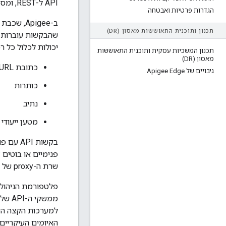
API ל-REST, ומספק המלצות לטיפול בסיכונים האלה.
הגדרות פרטיות ואבטחה
תכנון ותוכנית התאוששות מאסון (DR)
שהבקשות עוברות ע
יכולות לכלול כל רכיב שמר
תכנון המשכיות עסקית ותוכנית התאוששות
מאסון (DR)
כתובת URL
גיבויים של Apigee Edge
כותרות
נתיב
מטען ייעודי (payload
בקשות I
שרת ה-proxy של ה-API שיכולים לצמצם את הסיכונים, כמו אנונימיזציה של נתונים, רישום ביומן, ניהול וכו'.
האיומים העיקריים של OWASP ב