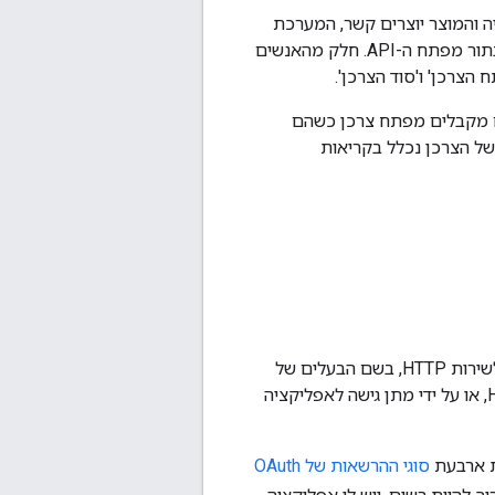
היות בעל משמעויות שונות. ב-Apigee, כשהאפליקציה והמוצר יוצרים קשר, המערכת
יוצרת מזהה לקוח ומפתח סודי של לקוח. חלק מהאנשים מתייחסים גם למזהה וגם לסוד בתור מפתח ה-API. חלק מהאנשים
ם מקבלים מפתח צרכן כשהם
Apigee ומשייכים את האפליקציה למוצר API. המפתח של הצרכן נכלל בקריאות
מסגרת ההרשאה של OAuth 2.0 מאפשרת לאפליקציה של צד שלישי לקבל גישה מוגבלת לשירות HTTP, בשם הבעלים של
המשאב על ידי תזמור של אינטראקציית אישור בין הבעלים של המשאב לבין שירות ה-HTTP, או על ידי מתן גישה לאפליקציה
סוגי ההרשאות של OAuth