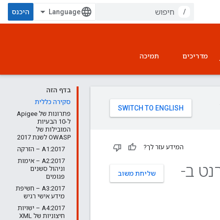
/
היכנס
מדריכים
תמיכה
בדף הזה
סקירה כללית
פתרונות של Apigee
ל-10 הבעיות
המובילות של
OWASP לשנת 2017
המידע עזר לך?
A1:2017 – הזרקה
A2:2017 – אימות
נט ב-
וניהול סשנים
שליחת משוב
פגומים
A3:2017 – חשיפת
מידע אישי רגיש
A4:2017 – ישויות
חיצוניות של XML