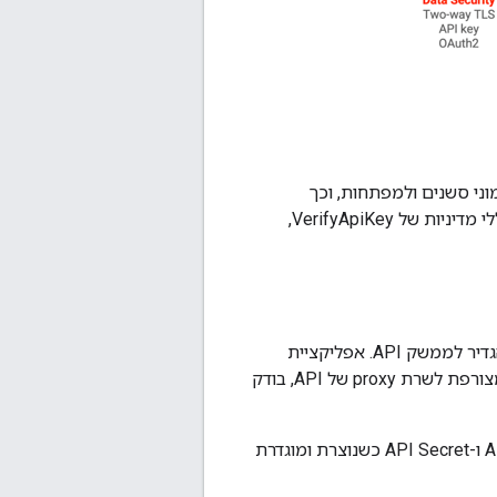
ני סשנים ולמפתחות, וכך
להתחזות למשתמשים אחרים. זו בעיה יותר של הטמעה ולא בעיה במוצר. ב-Apigee יש כללי מדיניות של VerifyApiKey,‏
אימות מפתח API הוא הצורה הפשוטה ביותר של אבטחה מבוססת-אפליקציה שאפשר להגדיר לממשק API. אפליקציית
לקוח מציגה פשוט מפתח API עם הבקשה שלה, ואז Apigee Edge, באמצעות מדיניות שמצורפת לשרת proxy של API, בודק
ב-Apigee יש תמיכה ביצירה ובאימות של מפתחות API. מערכת Apigee יוצרת מפתח API ו-API Secret כשנוצרת ומוגדרת