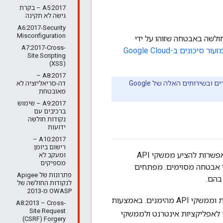
A5:2017 – בקרת
גישה לא תקינה
A6:2017-Security
Misconfiguration
 בהן ב-Apigee כדי לטפל בנקודות חולשה באבטחה שזוהו על ידי
A7:2017-Cross-
10 האפשרויות המובילות של OWASP למזעור סיכונים ב-Google Cloud
Site Scripting
(XSS)
A8:2017 –
: אף מוצר אבטחה לא יכול להבטיח הגנה מלאה מפני הסיכונים האלה, אבל שימוש במוצרים ובשירותים האלה של Google
דה-סריאליזציה לא
מאובטחת
A9:2017 – שימוש
ברכיבים עם
נקודות חולשה
ידועות
A10:2017 –
רישום ביומן
סביבות עסקיות של ממשקי API נתקלות בהתקפות שונות מלקוחות חיצוניים ופנימיים. האפשרות להציע ממשקי API
ומעקב לא
מספיקים
ני אבטחה מסוימים. מפתחים
פתרונות של Apigee
לנקודות החולשה של
OWASP מ-2013
ים. באמצעות
A8:2013 – Cross-
Site Request
ותר לאפליקציות אינטרנט ולממשקי
Forgery‏ (CSRF)