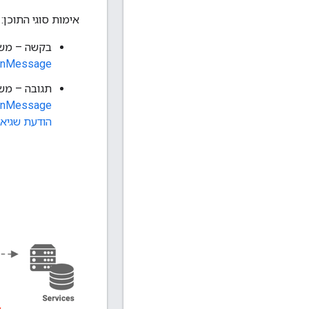
אימות סוגי התוכן:
בקשה – מש
gnMessage
תגובה – מש
gnMessage
הודעת שגיא