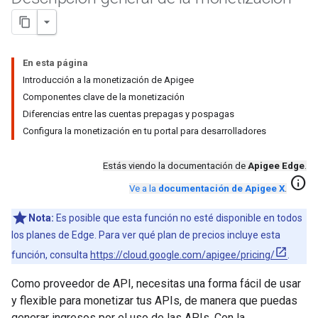
En esta página
Introducción a la monetización de Apigee
Componentes clave de la monetización
Diferencias entre las cuentas prepagas y pospagas
Configura la monetización en tu portal para desarrolladores
Estás viendo la documentación de
Apigee Edge
.
info
Ve a la
documentación de Apigee X
.
Nota:
Es posible que esta función no esté disponible en todos
los planes de Edge. Para ver qué plan de precios incluye esta
función, consulta
https://cloud.google.com/apigee/pricing/
.
Como proveedor de API, necesitas una forma fácil de usar
y flexible para monetizar tus APIs, de manera que puedas
generar ingresos por el uso de las APIs. Con la